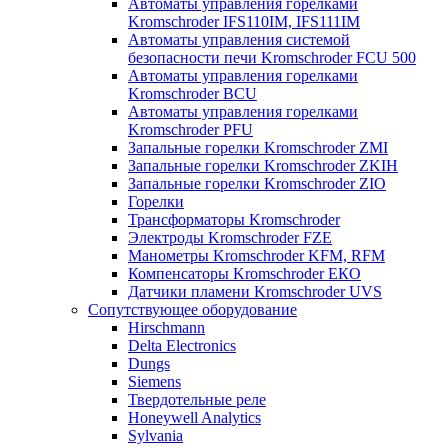
Автоматы управления горелками
Kromschroder IFS110IM, IFS111IM
Автоматы управления системой
безопасности печи Kromschroder FCU 500
Автоматы управления горелками
Kromschroder BCU
Автоматы управления горелками
Kromschroder PFU
Запальные горелки Kromschroder ZМI
Запальные горелки Kromschroder ZKIH
Запальные горелки Kromschroder ZIO
Горелки
Трансформаторы Kromschroder
Электроды Kromschroder FZE
Манометры Kromschroder KFM, RFM
Компенсаторы Kromschroder ЕКО
Датчики пламени Kromschroder UVS
Сопутствующее оборудование
Hirschmann
Delta Electronics
Dungs
Siemens
Твердотельные реле
Honeywell Analytics
Sylvania