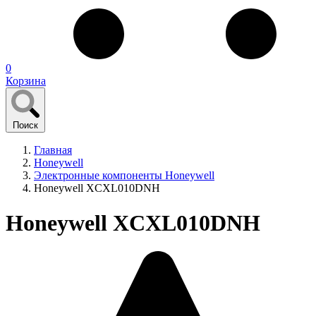
0
Корзина
Поиск
Главная
Honeywell
Электронные компоненты Honeywell
Honeywell XCXL010DNH
Honeywell XCXL010DNH