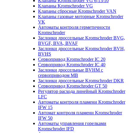
Клапаны Kromschroder VG 6-15/10
Клапаны Kromschroder VG
Клапаны сбросные Kromschroder VAN
Клапаны газовые моторные Kromschroder
VK
Автоматы контроля герметичности
Kromschroder
Заслонки дроссельные Kromschroder BVG,
BVGF, BVA, BVAF
Заслонки дроссельные Kromschroder BVH,
BVHS
Сервопривод Kromschroder IC 20
Сервопривод Kromschroder IC 40
Заслонки дроссельные BVHM с
сервоприводом МВ
Заслонки дроссельные Kromschroder DKR
Cервопривод Kromschroder GT 50
Регулятор расхода линейный Kromschroder
LFC
Автоматы контроля пламени Kromschroder
IFW 15
Автомат контроля пламени Kromschroder
IFW 50
Автоматы управления горелками
Kromschroder IFD