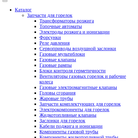
Каталог
Запчасти для горелок
Трансформаторы розжига
Топочные автоматы
Электроды розжига и ионизации
Форсунки
Реле давления
Сервоприводы воздушной заслонки
Газовые мультиблоки
Газовые клапаны
Газовые рампы
Блоки контроля герметичности
Вентиляторы газовых горелок и рабочие
колеса
Газовые электромагнитные клапаны
Головы сгорания
Жаровые трубы
Запчасти комплектующих для горелок
Электрокомпоненты для горелок
Жидкотопливные клапаны
Заслонки для горелок
Кабели поджига и ионизации
Компоненты газовой трубы
Компоненты жидкотопливной трубы