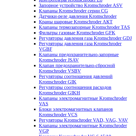
Запорное устройство Kromschroder ASV
Клапаны Kromschroder серии CG
Датчики-реле давления Kromschroder
Краны шаровые Kromschroder АКТ
Клапаны термозапорные Kromschroder TAS
Фильтры газовые Kromschroder GFK
Регуляторы давления газа Kromschroder GDJ
Регуляторы давления газа Kromschroder
VGBF
Клапаны предохранительно-запорные
Kromschroder JSAV
Клапан предохранительно-сбросной
Kromschroder VSBV
Регуляторы соотношения давлений
Kromschroder GIK
Регуляторы соотношения расходов
Kromschroder GIKH
Клапаны электромагнитные Kromschroder
VAS
Блоки электромагнитных клапанов
Kromschroder VCS
Регуляторы Kromschroder VAD, VAG, VAV
Клапаны электромагнитные Kromschroder
VGP