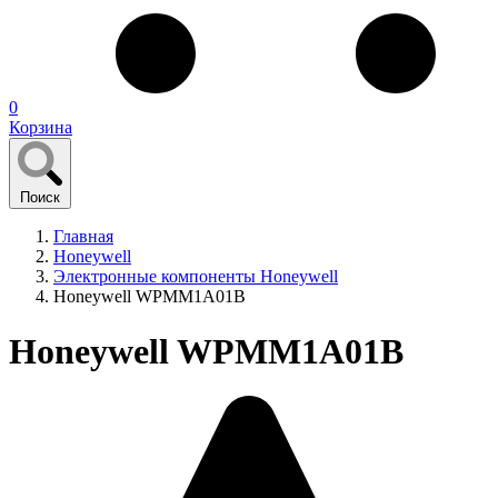
0
Корзина
Поиск
Главная
Honeywell
Электронные компоненты Honeywell
Honeywell WPMM1A01B
Honeywell WPMM1A01B