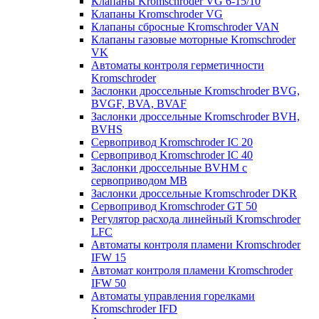
Клапаны Kromschroder VG 6-15/10
Клапаны Kromschroder VG
Клапаны сбросные Kromschroder VAN
Клапаны газовые моторные Kromschroder
VK
Автоматы контроля герметичности
Kromschroder
Заслонки дроссельные Kromschroder BVG,
BVGF, BVA, BVAF
Заслонки дроссельные Kromschroder BVH,
BVHS
Сервопривод Kromschroder IC 20
Сервопривод Kromschroder IC 40
Заслонки дроссельные BVHM с
сервоприводом МВ
Заслонки дроссельные Kromschroder DKR
Cервопривод Kromschroder GT 50
Регулятор расхода линейный Kromschroder
LFC
Автоматы контроля пламени Kromschroder
IFW 15
Автомат контроля пламени Kromschroder
IFW 50
Автоматы управления горелками
Kromschroder IFD