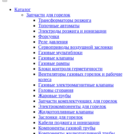
Каталог
Запчасти для горелок
Трансформаторы розжига
Топочные автоматы
Электроды розжига и ионизации
Форсунки
Реле давления
Сервоприводы воздушной заслонки
Газовые мультиблоки
Газовые клапаны
Газовые рампы
Блоки контроля герметичности
Вентиляторы газовых горелок и рабочие
колеса
Газовые электромагнитные клапаны
Головы сгорания
Жаровые трубы
Запчасти комплектующих для горелок
Электрокомпоненты для горелок
Жидкотопливные клапаны
Заслонки для горелок
Кабели поджига и ионизации
Компоненты газовой трубы
Компоненты жидкотопливной трубы