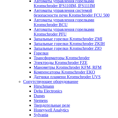
Автоматы управления горелками
Kromschroder IFS110IM, IFS111IM
Автоматы управления системой
безопасности печи Kromschroder FCU 500
Автоматы управления горелками
Kromschroder BCU
Автоматы управления горелками
Kromschroder PFU
Запальные горелки Kromschroder ZМI
Запальные горелки Kromschroder ZKIH
Запальные горелки Kromschroder ZIO
Горелки
Трансформаторы Kromschroder
Электроды Kromschroder FZE
Манометры Kromschroder KFM, RFM
Компенсаторы Kromschroder ЕКО
Датчики пламени Kromschroder UVS
Сопутствующее оборудование
Hirschmann
Delta Electronics
Dungs
Siemens
Твердотельные реле
Honeywell Analytics
Sylvania