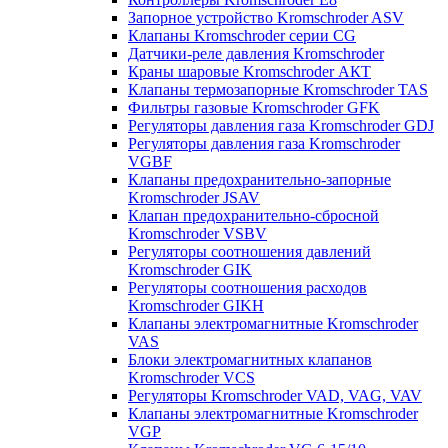
Запорное устройство Kromschroder ASV
Клапаны Kromschroder серии CG
Датчики-реле давления Kromschroder
Краны шаровые Kromschroder АКТ
Клапаны термозапорные Kromschroder TAS
Фильтры газовые Kromschroder GFK
Регуляторы давления газа Kromschroder GDJ
Регуляторы давления газа Kromschroder
VGBF
Клапаны предохранительно-запорные
Kromschroder JSAV
Клапан предохранительно-сбросной
Kromschroder VSBV
Регуляторы соотношения давлений
Kromschroder GIK
Регуляторы соотношения расходов
Kromschroder GIKH
Клапаны электромагнитные Kromschroder
VAS
Блоки электромагнитных клапанов
Kromschroder VCS
Регуляторы Kromschroder VAD, VAG, VAV
Клапаны электромагнитные Kromschroder
VGP