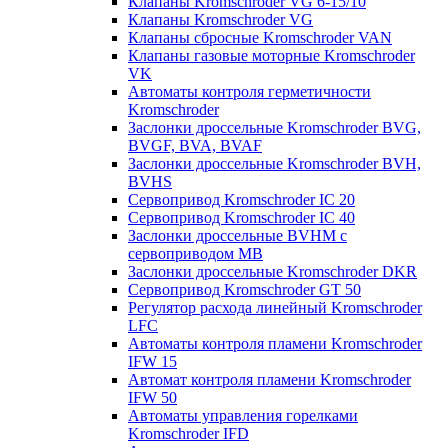
Клапаны Kromschroder VG 6-15/10
Клапаны Kromschroder VG
Клапаны сбросные Kromschroder VAN
Клапаны газовые моторные Kromschroder
VK
Автоматы контроля герметичности
Kromschroder
Заслонки дроссельные Kromschroder BVG,
BVGF, BVA, BVAF
Заслонки дроссельные Kromschroder BVH,
BVHS
Сервопривод Kromschroder IC 20
Сервопривод Kromschroder IC 40
Заслонки дроссельные BVHM с
сервоприводом МВ
Заслонки дроссельные Kromschroder DKR
Cервопривод Kromschroder GT 50
Регулятор расхода линейный Kromschroder
LFC
Автоматы контроля пламени Kromschroder
IFW 15
Автомат контроля пламени Kromschroder
IFW 50
Автоматы управления горелками
Kromschroder IFD