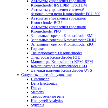
Автоматы управления горелками
Kromschroder IFS110IM, IFS111IM
Автоматы управления системой
безопасности печи Kromschroder FCU 500
Автоматы управления горелками
Kromschroder BCU
Автоматы управления горелками
Kromschroder PFU
Запальные горелки Kromschroder ZМI
Запальные горелки Kromschroder ZKIH
Запальные горелки Kromschroder ZIO
Горелки
Трансформаторы Kromschroder
Электроды Kromschroder FZE
Манометры Kromschroder KFM, RFM
Компенсаторы Kromschroder ЕКО
Датчики пламени Kromschroder UVS
Сопутствующее оборудование
Hirschmann
Delta Electronics
Dungs
Siemens
Твердотельные реле
Honeywell Analytics
Sylvania