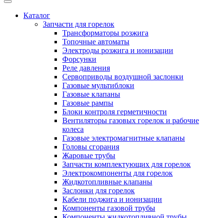
Каталог
Запчасти для горелок
Трансформаторы розжига
Топочные автоматы
Электроды розжига и ионизации
Форсунки
Реле давления
Сервоприводы воздушной заслонки
Газовые мультиблоки
Газовые клапаны
Газовые рампы
Блоки контроля герметичности
Вентиляторы газовых горелок и рабочие
колеса
Газовые электромагнитные клапаны
Головы сгорания
Жаровые трубы
Запчасти комплектующих для горелок
Электрокомпоненты для горелок
Жидкотопливные клапаны
Заслонки для горелок
Кабели поджига и ионизации
Компоненты газовой трубы
Компоненты жидкотопливной трубы