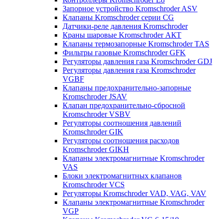
Запорное устройство Kromschroder ASV
Клапаны Kromschroder серии CG
Датчики-реле давления Kromschroder
Краны шаровые Kromschroder АКТ
Клапаны термозапорные Kromschroder TAS
Фильтры газовые Kromschroder GFK
Регуляторы давления газа Kromschroder GDJ
Регуляторы давления газа Kromschroder
VGBF
Клапаны предохранительно-запорные
Kromschroder JSAV
Клапан предохранительно-сбросной
Kromschroder VSBV
Регуляторы соотношения давлений
Kromschroder GIK
Регуляторы соотношения расходов
Kromschroder GIKH
Клапаны электромагнитные Kromschroder
VAS
Блоки электромагнитных клапанов
Kromschroder VCS
Регуляторы Kromschroder VAD, VAG, VAV
Клапаны электромагнитные Kromschroder
VGP