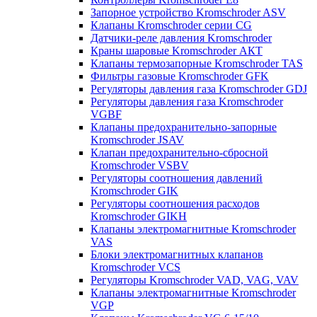
Запорное устройство Kromschroder ASV
Клапаны Kromschroder серии CG
Датчики-реле давления Kromschroder
Краны шаровые Kromschroder АКТ
Клапаны термозапорные Kromschroder TAS
Фильтры газовые Kromschroder GFK
Регуляторы давления газа Kromschroder GDJ
Регуляторы давления газа Kromschroder
VGBF
Клапаны предохранительно-запорные
Kromschroder JSAV
Клапан предохранительно-сбросной
Kromschroder VSBV
Регуляторы соотношения давлений
Kromschroder GIK
Регуляторы соотношения расходов
Kromschroder GIKH
Клапаны электромагнитные Kromschroder
VAS
Блоки электромагнитных клапанов
Kromschroder VCS
Регуляторы Kromschroder VAD, VAG, VAV
Клапаны электромагнитные Kromschroder
VGP