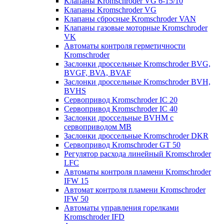
Клапаны Kromschroder VG 6-15/10
Клапаны Kromschroder VG
Клапаны сбросные Kromschroder VAN
Клапаны газовые моторные Kromschroder
VK
Автоматы контроля герметичности
Kromschroder
Заслонки дроссельные Kromschroder BVG,
BVGF, BVA, BVAF
Заслонки дроссельные Kromschroder BVH,
BVHS
Сервопривод Kromschroder IC 20
Сервопривод Kromschroder IC 40
Заслонки дроссельные BVHM с
сервоприводом МВ
Заслонки дроссельные Kromschroder DKR
Cервопривод Kromschroder GT 50
Регулятор расхода линейный Kromschroder
LFC
Автоматы контроля пламени Kromschroder
IFW 15
Автомат контроля пламени Kromschroder
IFW 50
Автоматы управления горелками
Kromschroder IFD