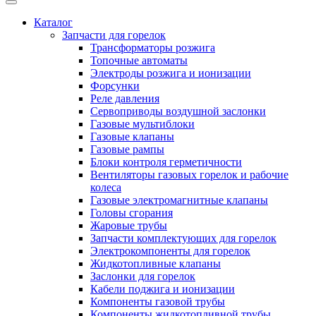
Каталог
Запчасти для горелок
Трансформаторы розжига
Топочные автоматы
Электроды розжига и ионизации
Форсунки
Реле давления
Сервоприводы воздушной заслонки
Газовые мультиблоки
Газовые клапаны
Газовые рампы
Блоки контроля герметичности
Вентиляторы газовых горелок и рабочие
колеса
Газовые электромагнитные клапаны
Головы сгорания
Жаровые трубы
Запчасти комплектующих для горелок
Электрокомпоненты для горелок
Жидкотопливные клапаны
Заслонки для горелок
Кабели поджига и ионизации
Компоненты газовой трубы
Компоненты жидкотопливной трубы