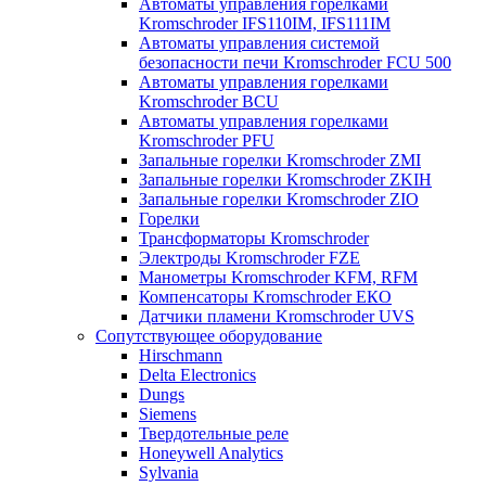
Автоматы управления горелками
Kromschroder IFS110IM, IFS111IM
Автоматы управления системой
безопасности печи Kromschroder FCU 500
Автоматы управления горелками
Kromschroder BCU
Автоматы управления горелками
Kromschroder PFU
Запальные горелки Kromschroder ZМI
Запальные горелки Kromschroder ZKIH
Запальные горелки Kromschroder ZIO
Горелки
Трансформаторы Kromschroder
Электроды Kromschroder FZE
Манометры Kromschroder KFM, RFM
Компенсаторы Kromschroder ЕКО
Датчики пламени Kromschroder UVS
Сопутствующее оборудование
Hirschmann
Delta Electronics
Dungs
Siemens
Твердотельные реле
Honeywell Analytics
Sylvania