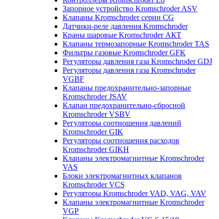
Запорное устройство Kromschroder ASV
Клапаны Kromschroder серии CG
Датчики-реле давления Kromschroder
Краны шаровые Kromschroder АКТ
Клапаны термозапорные Kromschroder TAS
Фильтры газовые Kromschroder GFK
Регуляторы давления газа Kromschroder GDJ
Регуляторы давления газа Kromschroder
VGBF
Клапаны предохранительно-запорные
Kromschroder JSAV
Клапан предохранительно-сбросной
Kromschroder VSBV
Регуляторы соотношения давлений
Kromschroder GIK
Регуляторы соотношения расходов
Kromschroder GIKH
Клапаны электромагнитные Kromschroder
VAS
Блоки электромагнитных клапанов
Kromschroder VCS
Регуляторы Kromschroder VAD, VAG, VAV
Клапаны электромагнитные Kromschroder
VGP