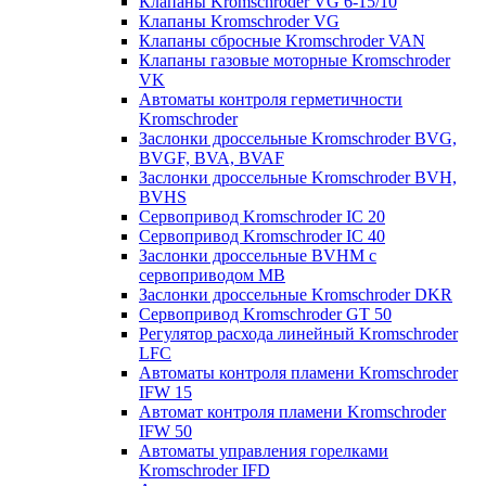
Клапаны Kromschroder VG 6-15/10
Клапаны Kromschroder VG
Клапаны сбросные Kromschroder VAN
Клапаны газовые моторные Kromschroder
VK
Автоматы контроля герметичности
Kromschroder
Заслонки дроссельные Kromschroder BVG,
BVGF, BVA, BVAF
Заслонки дроссельные Kromschroder BVH,
BVHS
Сервопривод Kromschroder IC 20
Сервопривод Kromschroder IC 40
Заслонки дроссельные BVHM с
сервоприводом МВ
Заслонки дроссельные Kromschroder DKR
Cервопривод Kromschroder GT 50
Регулятор расхода линейный Kromschroder
LFC
Автоматы контроля пламени Kromschroder
IFW 15
Автомат контроля пламени Kromschroder
IFW 50
Автоматы управления горелками
Kromschroder IFD