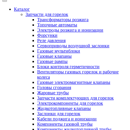
Каталог
Запчасти для горелок
Трансформаторы розжига
Топочные автоматы
Электроды розжига и ионизации
Форсунки
Реле давления
Сервоприводы воздушной заслонки
Газовые мультиблоки
Газовые клапаны
Газовые рампы
Блоки контроля герметичности
Вентиляторы газовых горелок и рабочие
колеса
Газовые электромагнитные клапаны
Головы сгорания
Жаровые трубы
Запчасти комплектующих для горелок
Электрокомпоненты для горелок
Жидкотопливные клапаны
Заслонки для горелок
Кабели поджига и ионизации
Компоненты газовой трубы
Компоненты жидкотопливной трубы