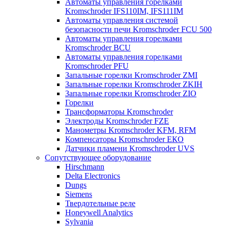
Автоматы управления горелками
Kromschroder IFS110IM, IFS111IM
Автоматы управления системой
безопасности печи Kromschroder FCU 500
Автоматы управления горелками
Kromschroder BCU
Автоматы управления горелками
Kromschroder PFU
Запальные горелки Kromschroder ZМI
Запальные горелки Kromschroder ZKIH
Запальные горелки Kromschroder ZIO
Горелки
Трансформаторы Kromschroder
Электроды Kromschroder FZE
Манометры Kromschroder KFM, RFM
Компенсаторы Kromschroder ЕКО
Датчики пламени Kromschroder UVS
Сопутствующее оборудование
Hirschmann
Delta Electronics
Dungs
Siemens
Твердотельные реле
Honeywell Analytics
Sylvania