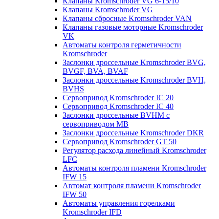
Клапаны Kromschroder VG 6-15/10
Клапаны Kromschroder VG
Клапаны сбросные Kromschroder VAN
Клапаны газовые моторные Kromschroder
VK
Автоматы контроля герметичности
Kromschroder
Заслонки дроссельные Kromschroder BVG,
BVGF, BVA, BVAF
Заслонки дроссельные Kromschroder BVH,
BVHS
Сервопривод Kromschroder IC 20
Сервопривод Kromschroder IC 40
Заслонки дроссельные BVHM с
сервоприводом МВ
Заслонки дроссельные Kromschroder DKR
Cервопривод Kromschroder GT 50
Регулятор расхода линейный Kromschroder
LFC
Автоматы контроля пламени Kromschroder
IFW 15
Автомат контроля пламени Kromschroder
IFW 50
Автоматы управления горелками
Kromschroder IFD