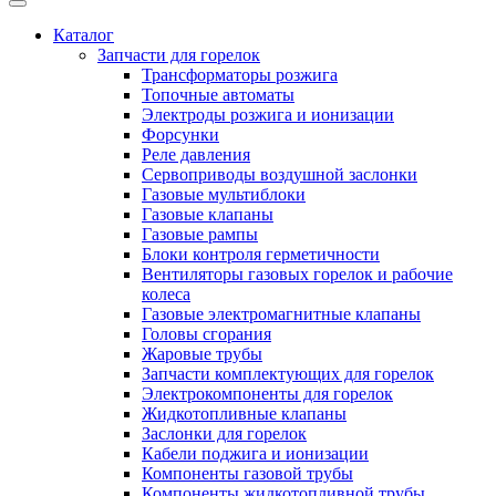
Каталог
Запчасти для горелок
Трансформаторы розжига
Топочные автоматы
Электроды розжига и ионизации
Форсунки
Реле давления
Сервоприводы воздушной заслонки
Газовые мультиблоки
Газовые клапаны
Газовые рампы
Блоки контроля герметичности
Вентиляторы газовых горелок и рабочие
колеса
Газовые электромагнитные клапаны
Головы сгорания
Жаровые трубы
Запчасти комплектующих для горелок
Электрокомпоненты для горелок
Жидкотопливные клапаны
Заслонки для горелок
Кабели поджига и ионизации
Компоненты газовой трубы
Компоненты жидкотопливной трубы