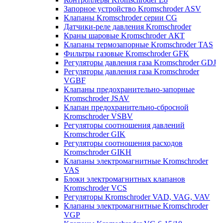
Запорное устройство Kromschroder ASV
Клапаны Kromschroder серии CG
Датчики-реле давления Kromschroder
Краны шаровые Kromschroder АКТ
Клапаны термозапорные Kromschroder TAS
Фильтры газовые Kromschroder GFK
Регуляторы давления газа Kromschroder GDJ
Регуляторы давления газа Kromschroder
VGBF
Клапаны предохранительно-запорные
Kromschroder JSAV
Клапан предохранительно-сбросной
Kromschroder VSBV
Регуляторы соотношения давлений
Kromschroder GIK
Регуляторы соотношения расходов
Kromschroder GIKH
Клапаны электромагнитные Kromschroder
VAS
Блоки электромагнитных клапанов
Kromschroder VCS
Регуляторы Kromschroder VAD, VAG, VAV
Клапаны электромагнитные Kromschroder
VGP