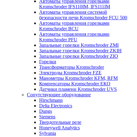
Автоматы управления горелками
Kromschroder IFS110IM, IFS111IM
Автоматы управления системой
безопасности печи Kromschroder FCU 500
Автоматы управления горелками
Kromschroder BCU
Автоматы управления горелками
Kromschroder PFU
Запальные горелки Kromschroder ZМI
Запальные горелки Kromschroder ZKIH
Запальные горелки Kromschroder ZIO
Горелки
Трансформаторы Kromschroder
Электроды Kromschroder FZE
Манометры Kromschroder KFM, RFM
Компенсаторы Kromschroder ЕКО
Датчики пламени Kromschroder UVS
Сопутствующее оборудование
Hirschmann
Delta Electronics
Dungs
Siemens
Твердотельные реле
Honeywell Analytics
Sylvania