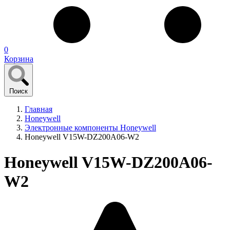
0
Корзина
Поиск
Главная
Honeywell
Электронные компоненты Honeywell
Honeywell V15W-DZ200A06-W2
Honeywell V15W-DZ200A06-
W2