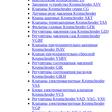
Запорное устройство Kromschroder ASV
Клапаны Kromschroder серии CG
Датчики-реле давления Kromschroder
Краны шаровые Kromschroder АКТ
Клапаны термозапорные Kromschroder TAS
Фильтры газовые Kromschroder GFK
Регуляторы давления газа Kromschroder GDJ
Регуляторы давления газа Kromschroder
VGBF
Клапаны предохранительно-запорные
Kromschroder JSAV
Клапан предохранительно-сбросной
Kromschroder VSBV
Регуляторы соотношения давлений
Kromschroder GIK
Регуляторы соотношения расходов
Kromschroder GIKH
Клапаны электромагнитные Kromschroder
VAS
Блоки электромагнитных клапанов
Kromschroder VCS
Регуляторы Kromschroder VAD, VAG, VAV
Клапаны электромагнитные Kromschroder
VGP