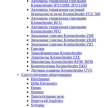
Автоматы управления горелками
Kromschroder IFS110IM, IFS111IM
Автоматы управления системой
безопасности печи Kromschroder FCU 500
Автоматы управления горелками
Kromschroder BCU
Автоматы управления горелками
Kromschroder PFU
Запальные горелки Kromschroder ZМI
Запальные горелки Kromschroder ZKIH
Запальные горелки Kromschroder ZIO
Горелки
Трансформаторы Kromschroder
Электроды Kromschroder FZE
Манометры Kromschroder KFM, RFM
Компенсаторы Kromschroder ЕКО
Датчики пламени Kromschroder UVS
Сопутствующее оборудование
Hirschmann
Delta Electronics
Dungs
Siemens
Твердотельные реле
Honeywell Analytics
Sylvania