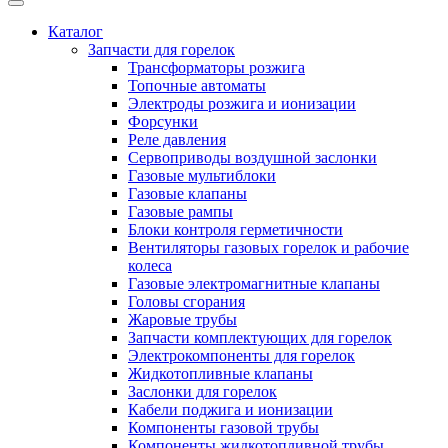
Каталог
Запчасти для горелок
Трансформаторы розжига
Топочные автоматы
Электроды розжига и ионизации
Форсунки
Реле давления
Сервоприводы воздушной заслонки
Газовые мультиблоки
Газовые клапаны
Газовые рампы
Блоки контроля герметичности
Вентиляторы газовых горелок и рабочие
колеса
Газовые электромагнитные клапаны
Головы сгорания
Жаровые трубы
Запчасти комплектующих для горелок
Электрокомпоненты для горелок
Жидкотопливные клапаны
Заслонки для горелок
Кабели поджига и ионизации
Компоненты газовой трубы
Компоненты жидкотопливной трубы