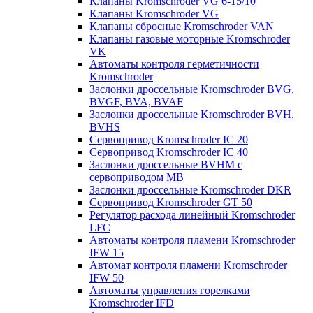
Клапаны Kromschroder VG 6-15/10
Клапаны Kromschroder VG
Клапаны сбросные Kromschroder VAN
Клапаны газовые моторные Kromschroder
VK
Автоматы контроля герметичности
Kromschroder
Заслонки дроссельные Kromschroder BVG,
BVGF, BVA, BVAF
Заслонки дроссельные Kromschroder BVH,
BVHS
Сервопривод Kromschroder IC 20
Сервопривод Kromschroder IC 40
Заслонки дроссельные BVHM с
сервоприводом МВ
Заслонки дроссельные Kromschroder DKR
Cервопривод Kromschroder GT 50
Регулятор расхода линейный Kromschroder
LFC
Автоматы контроля пламени Kromschroder
IFW 15
Автомат контроля пламени Kromschroder
IFW 50
Автоматы управления горелками
Kromschroder IFD