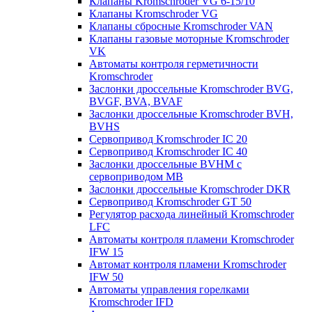
Клапаны Kromschroder VG 6-15/10
Клапаны Kromschroder VG
Клапаны сбросные Kromschroder VAN
Клапаны газовые моторные Kromschroder
VK
Автоматы контроля герметичности
Kromschroder
Заслонки дроссельные Kromschroder BVG,
BVGF, BVA, BVAF
Заслонки дроссельные Kromschroder BVH,
BVHS
Сервопривод Kromschroder IC 20
Сервопривод Kromschroder IC 40
Заслонки дроссельные BVHM с
сервоприводом МВ
Заслонки дроссельные Kromschroder DKR
Cервопривод Kromschroder GT 50
Регулятор расхода линейный Kromschroder
LFC
Автоматы контроля пламени Kromschroder
IFW 15
Автомат контроля пламени Kromschroder
IFW 50
Автоматы управления горелками
Kromschroder IFD