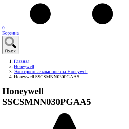
0
Корзина
Поиск
Главная
Honeywell
Электронные компоненты Honeywell
Honeywell SSCSMNN030PGAA5
Honeywell
SSCSMNN030PGAA5