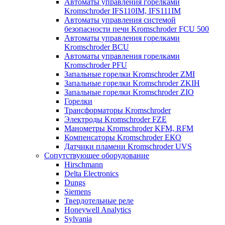
Автоматы управления горелками
Kromschroder IFS110IM, IFS111IM
Автоматы управления системой
безопасности печи Kromschroder FCU 500
Автоматы управления горелками
Kromschroder BCU
Автоматы управления горелками
Kromschroder PFU
Запальные горелки Kromschroder ZМI
Запальные горелки Kromschroder ZKIH
Запальные горелки Kromschroder ZIO
Горелки
Трансформаторы Kromschroder
Электроды Kromschroder FZE
Манометры Kromschroder KFM, RFM
Компенсаторы Kromschroder ЕКО
Датчики пламени Kromschroder UVS
Сопутствующее оборудование
Hirschmann
Delta Electronics
Dungs
Siemens
Твердотельные реле
Honeywell Analytics
Sylvania