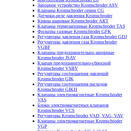
Запорное устройство Kromschroder ASV
Клапаны Kromschroder серии CG
Датчики-реле давления Kromschroder
Краны шаровые Kromschroder АКТ
Клапаны термозапорные Kromschroder TAS
Фильтры газовые Kromschroder GFK
Регуляторы давления газа Kromschroder GDJ
Регуляторы давления газа Kromschroder
VGBF
Клапаны предохранительно-запорные
Kromschroder JSAV
Клапан предохранительно-сбросной
Kromschroder VSBV
Регуляторы соотношения давлений
Kromschroder GIK
Регуляторы соотношения расходов
Kromschroder GIKH
Клапаны электромагнитные Kromschroder
VAS
Блоки электромагнитных клапанов
Kromschroder VCS
Регуляторы Kromschroder VAD, VAG, VAV
Клапаны электромагнитные Kromschroder
VGP