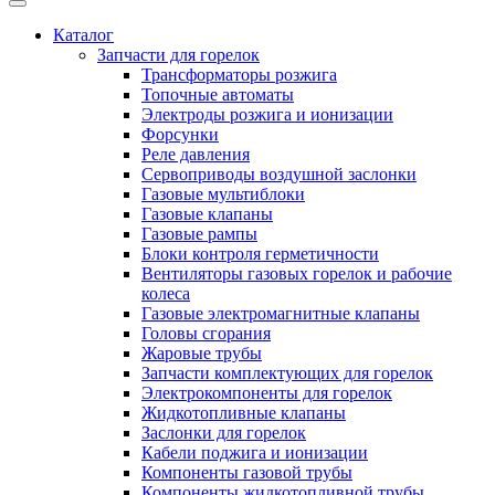
Каталог
Запчасти для горелок
Трансформаторы розжига
Топочные автоматы
Электроды розжига и ионизации
Форсунки
Реле давления
Сервоприводы воздушной заслонки
Газовые мультиблоки
Газовые клапаны
Газовые рампы
Блоки контроля герметичности
Вентиляторы газовых горелок и рабочие
колеса
Газовые электромагнитные клапаны
Головы сгорания
Жаровые трубы
Запчасти комплектующих для горелок
Электрокомпоненты для горелок
Жидкотопливные клапаны
Заслонки для горелок
Кабели поджига и ионизации
Компоненты газовой трубы
Компоненты жидкотопливной трубы