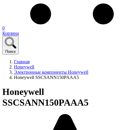
0
Корзина
Поиск
Главная
Honeywell
Электронные компоненты Honeywell
Honeywell SSCSANN150PAAA5
Honeywell
SSCSANN150PAAA5