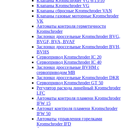
Клапаны Kromschroder VG 6-15/10
Клапаны Kromschroder VG
Клапаны сбросные Kromschroder VAN
Клапаны газовые моторные Kromschroder
VK
Автоматы контроля герметичности
Kromschroder
Заслонки дроссельные Kromschroder BVG,
BVGF, BVA, BVAF
Заслонки дроссельные Kromschroder BVH,
BVHS
Сервопривод Kromschroder IC 20
Сервопривод Kromschroder IC 40
Заслонки дроссельные BVHM с
сервоприводом МВ
Заслонки дроссельные Kromschroder DKR
Cервопривод Kromschroder GT 50
Регулятор расхода линейный Kromschroder
LFC
Автоматы контроля пламени Kromschroder
IFW 15
Автомат контроля пламени Kromschroder
IFW 50
Автоматы управления горелками
Kromschroder IFD