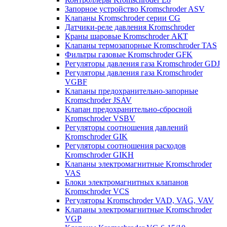
Запорное устройство Kromschroder ASV
Клапаны Kromschroder серии CG
Датчики-реле давления Kromschroder
Краны шаровые Kromschroder АКТ
Клапаны термозапорные Kromschroder TAS
Фильтры газовые Kromschroder GFK
Регуляторы давления газа Kromschroder GDJ
Регуляторы давления газа Kromschroder
VGBF
Клапаны предохранительно-запорные
Kromschroder JSAV
Клапан предохранительно-сбросной
Kromschroder VSBV
Регуляторы соотношения давлений
Kromschroder GIK
Регуляторы соотношения расходов
Kromschroder GIKH
Клапаны электромагнитные Kromschroder
VAS
Блоки электромагнитных клапанов
Kromschroder VCS
Регуляторы Kromschroder VAD, VAG, VAV
Клапаны электромагнитные Kromschroder
VGP