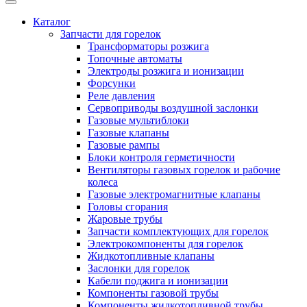
Каталог
Запчасти для горелок
Трансформаторы розжига
Топочные автоматы
Электроды розжига и ионизации
Форсунки
Реле давления
Сервоприводы воздушной заслонки
Газовые мультиблоки
Газовые клапаны
Газовые рампы
Блоки контроля герметичности
Вентиляторы газовых горелок и рабочие
колеса
Газовые электромагнитные клапаны
Головы сгорания
Жаровые трубы
Запчасти комплектующих для горелок
Электрокомпоненты для горелок
Жидкотопливные клапаны
Заслонки для горелок
Кабели поджига и ионизации
Компоненты газовой трубы
Компоненты жидкотопливной трубы