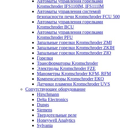
Автоматы управления горелками
Kromschroder IFS110IM, IFS111IM
Автоматы управления системой
безопасности печи Kromschroder FCU 500
Автоматы управления горелками
Kromschroder BCU
Автоматы управления горелками
Kromschroder PFU
Запальные горелки Kromschroder ZМI
Запальные горелки Kromschroder ZKIH
Запальные горелки Kromschroder ZIO
Горелки
Трансформаторы Kromschroder
Электроды Kromschroder FZE
Манометры Kromschroder KFM, RFM
Компенсаторы Kromschroder ЕКО
Датчики пламени Kromschroder UVS
Сопутствующее оборудование
Hirschmann
Delta Electronics
Dungs
Siemens
Твердотельные реле
Honeywell Analytics
Sylvania