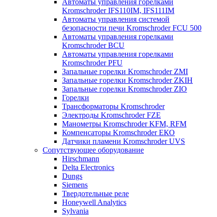
Автоматы управления горелками
Kromschroder IFS110IM, IFS111IM
Автоматы управления системой
безопасности печи Kromschroder FCU 500
Автоматы управления горелками
Kromschroder BCU
Автоматы управления горелками
Kromschroder PFU
Запальные горелки Kromschroder ZМI
Запальные горелки Kromschroder ZKIH
Запальные горелки Kromschroder ZIO
Горелки
Трансформаторы Kromschroder
Электроды Kromschroder FZE
Манометры Kromschroder KFM, RFM
Компенсаторы Kromschroder ЕКО
Датчики пламени Kromschroder UVS
Сопутствующее оборудование
Hirschmann
Delta Electronics
Dungs
Siemens
Твердотельные реле
Honeywell Analytics
Sylvania