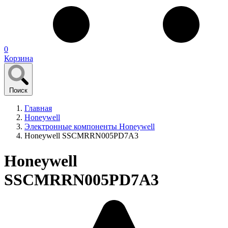
0
Корзина
Поиск
Главная
Honeywell
Электронные компоненты Honeywell
Honeywell SSCMRRN005PD7A3
Honeywell
SSCMRRN005PD7A3