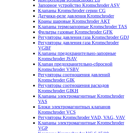
Запорное устройство Kromschroder ASV
Клапаны Kromschroder серии CG
Датчики-реле давления Kromschroder
Краны шаровые Kromschroder АКТ
Клапаны термозапорные Kromschroder TAS
Фильтры газовые Kromschroder GFK
Регуляторы давления газа Kromschroder GDJ
Регуляторы давления газа Kromschroder
VGBF
Клапаны предохранительно-запорные
Kromschroder JSAV
Клапан предохранительно-сбросной
Kromschroder VSBV
Регуляторы соотношения давлений
Kromschroder GIK
Регуляторы соотношения расходов
Kromschroder GIKH
Клапаны электромагнитные Kromschroder
VAS
Блоки электромагнитных клапанов
Kromschroder VCS
Регуляторы Kromschroder VAD, VAG, VAV
Клапаны электромагнитные Kromschroder
VGP