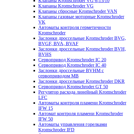
Клапаны Kromschroder VG 6-15/10
Клапаны Kromschroder VG
Клапаны сбросные Kromschroder VAN
Клапаны газовые моторные Kromschroder
VK
Автоматы контроля герметичности
Kromschroder
Заслонки дроссельные Kromschroder BVG,
BVGF, BVA, BVAF
Заслонки дроссельные Kromschroder BVH,
BVHS
Сервопривод Kromschroder IC 20
Сервопривод Kromschroder IC 40
Заслонки дроссельные BVHM с
сервоприводом МВ
Заслонки дроссельные Kromschroder DKR
Cервопривод Kromschroder GT 50
Регулятор расхода линейный Kromschroder
LFC
Автоматы контроля пламени Kromschroder
IFW 15
Автомат контроля пламени Kromschroder
IFW 50
Автоматы управления горелками
Kromschroder IFD