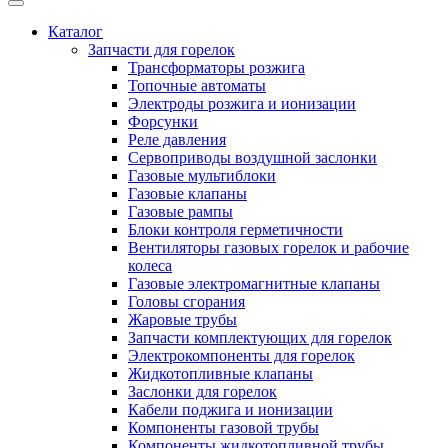
Каталог
Запчасти для горелок
Трансформаторы розжига
Топочные автоматы
Электроды розжига и ионизации
Форсунки
Реле давления
Сервоприводы воздушной заслонки
Газовые мультиблоки
Газовые клапаны
Газовые рампы
Блоки контроля герметичности
Вентиляторы газовых горелок и рабочие
колеса
Газовые электромагнитные клапаны
Головы сгорания
Жаровые трубы
Запчасти комплектующих для горелок
Электрокомпоненты для горелок
Жидкотопливные клапаны
Заслонки для горелок
Кабели поджига и ионизации
Компоненты газовой трубы
Компоненты жидкотопливной трубы