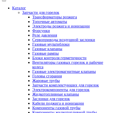
Каталог
Запчасти для горелок
Трансформаторы розжига
Топочные автоматы
Электроды розжига и ионизации
Форсунки
Реле давления
Сервоприводы воздушной заслонки
Газовые мультиблоки
Газовые клапаны
Газовые рампы
Блоки контроля герметичности
Вентиляторы газовых горелок и рабочие
колеса
Газовые электромагнитные клапаны
Головы сгорания
Жаровые трубы
Запчасти комплектующих для горелок
Электрокомпоненты для горелок
Жидкотопливные клапаны
Заслонки для горелок
Кабели поджига и ионизации
Компоненты газовой трубы
Компоненты жидкотопливной трубы