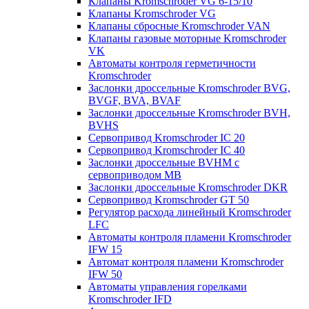
Клапаны Kromschroder VG 6-15/10
Клапаны Kromschroder VG
Клапаны сбросные Kromschroder VAN
Клапаны газовые моторные Kromschroder
VK
Автоматы контроля герметичности
Kromschroder
Заслонки дроссельные Kromschroder BVG,
BVGF, BVA, BVAF
Заслонки дроссельные Kromschroder BVH,
BVHS
Сервопривод Kromschroder IC 20
Сервопривод Kromschroder IC 40
Заслонки дроссельные BVHM с
сервоприводом МВ
Заслонки дроссельные Kromschroder DKR
Cервопривод Kromschroder GT 50
Регулятор расхода линейный Kromschroder
LFC
Автоматы контроля пламени Kromschroder
IFW 15
Автомат контроля пламени Kromschroder
IFW 50
Автоматы управления горелками
Kromschroder IFD