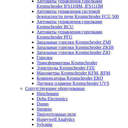
Автоматы управления горелками
Kromschroder IFS110IM, IFS111IM
Автоматы управления системой
безопасности печи Kromschroder FCU 500
Автоматы управления горелками
Kromschroder BCU
Автоматы управления горелками
Kromschroder PFU
Запальные горелки Kromschroder ZМI
Запальные горелки Kromschroder ZKIH
Запальные горелки Kromschroder ZIO
Горелки
Трансформаторы Kromschroder
Электроды Kromschroder FZE
Манометры Kromschroder KFM, RFM
Компенсаторы Kromschroder ЕКО
Датчики пламени Kromschroder UVS
Сопутствующее оборудование
Hirschmann
Delta Electronics
Dungs
Siemens
Твердотельные реле
Honeywell Analytics
Sylvania