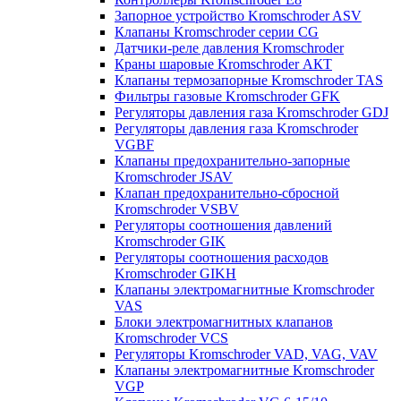
Запорное устройство Kromschroder ASV
Клапаны Kromschroder серии CG
Датчики-реле давления Kromschroder
Краны шаровые Kromschroder АКТ
Клапаны термозапорные Kromschroder TAS
Фильтры газовые Kromschroder GFK
Регуляторы давления газа Kromschroder GDJ
Регуляторы давления газа Kromschroder
VGBF
Клапаны предохранительно-запорные
Kromschroder JSAV
Клапан предохранительно-сбросной
Kromschroder VSBV
Регуляторы соотношения давлений
Kromschroder GIK
Регуляторы соотношения расходов
Kromschroder GIKH
Клапаны электромагнитные Kromschroder
VAS
Блоки электромагнитных клапанов
Kromschroder VCS
Регуляторы Kromschroder VAD, VAG, VAV
Клапаны электромагнитные Kromschroder
VGP