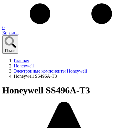
0
Корзина
Поиск
Главная
Honeywell
Электронные компоненты Honeywell
Honeywell SS496A-T3
Honeywell SS496A-T3