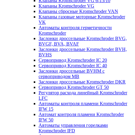
Клапаны Kromschroder VG 6-15/10
Клапаны Kromschroder VG
Клапаны сбросные Kromschroder VAN
Клапаны газовые моторные Kromschroder
VK
Автоматы контроля герметичности
Kromschroder
Заслонки дроссельные Kromschroder BVG,
BVGF, BVA, BVAF
Заслонки дроссельные Kromschroder BVH,
BVHS
Сервопривод Kromschroder IC 20
Сервопривод Kromschroder IC 40
Заслонки дроссельные BVHM с
сервоприводом МВ
Заслонки дроссельные Kromschroder DKR
Cервопривод Kromschroder GT 50
Регулятор расхода линейный Kromschroder
LFC
Автоматы контроля пламени Kromschroder
IFW 15
Автомат контроля пламени Kromschroder
IFW 50
Автоматы управления горелками
Kromschroder IFD