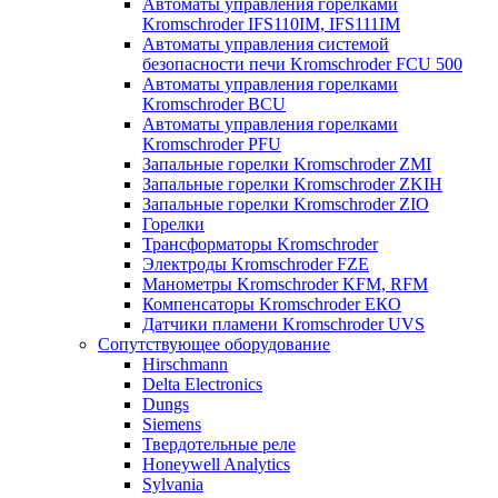
Автоматы управления горелками
Kromschroder IFS110IM, IFS111IM
Автоматы управления системой
безопасности печи Kromschroder FCU 500
Автоматы управления горелками
Kromschroder BCU
Автоматы управления горелками
Kromschroder PFU
Запальные горелки Kromschroder ZМI
Запальные горелки Kromschroder ZKIH
Запальные горелки Kromschroder ZIO
Горелки
Трансформаторы Kromschroder
Электроды Kromschroder FZE
Манометры Kromschroder KFM, RFM
Компенсаторы Kromschroder ЕКО
Датчики пламени Kromschroder UVS
Сопутствующее оборудование
Hirschmann
Delta Electronics
Dungs
Siemens
Твердотельные реле
Honeywell Analytics
Sylvania