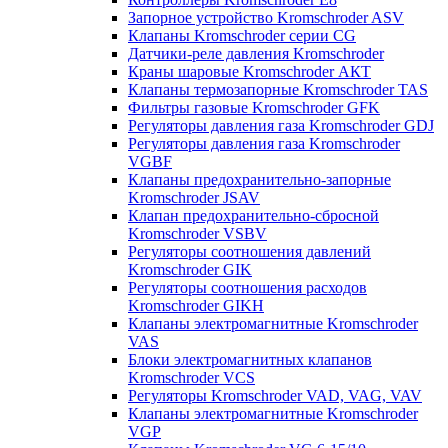
Запорное устройство Kromschroder ASV
Клапаны Kromschroder серии CG
Датчики-реле давления Kromschroder
Краны шаровые Kromschroder АКТ
Клапаны термозапорные Kromschroder TAS
Фильтры газовые Kromschroder GFK
Регуляторы давления газа Kromschroder GDJ
Регуляторы давления газа Kromschroder
VGBF
Клапаны предохранительно-запорные
Kromschroder JSAV
Клапан предохранительно-сбросной
Kromschroder VSBV
Регуляторы соотношения давлений
Kromschroder GIK
Регуляторы соотношения расходов
Kromschroder GIKH
Клапаны электромагнитные Kromschroder
VAS
Блоки электромагнитных клапанов
Kromschroder VCS
Регуляторы Kromschroder VAD, VAG, VAV
Клапаны электромагнитные Kromschroder
VGP