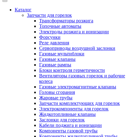
Каталог
Запчасти для горелок
Трансформаторы розжига
Топочные автоматы
Электроды розжига и ионизации
Форсунки
Реле давления
Сервоприводы воздушной заслонки
Газовые мультиблоки
Газовые клапаны
Газовые рампы
Блоки контроля герметичности
Вентиляторы газовых горелок и рабочие
колеса
Газовые электромагнитные клапаны
Головы сгорания
Жаровые трубы
Запчасти комплектующих для горелок
Электрокомпоненты для горелок
Жидкотопливные клапаны
Заслонки для горелок
Кабели поджига и ионизации
Компоненты газовой трубы
Компоненты жидкотопливной трубы