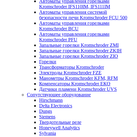
Автоматы управления горелками
Kromschroder IFS110IM, IFS111IM
Автоматы управления системой
безопасности печи Kromschroder FCU 500
Автоматы управления горелками
Kromschroder BCU
Автоматы управления горелками
Kromschroder PFU
Запальные горелки Kromschroder ZМI
Запальные горелки Kromschroder ZKIH
Запальные горелки Kromschroder ZIO
Горелки
Трансформаторы Kromschroder
Электроды Kromschroder FZE
Манометры Kromschroder KFM, RFM
Компенсаторы Kromschroder ЕКО
Датчики пламени Kromschroder UVS
Сопутствующее оборудование
Hirschmann
Delta Electronics
Dungs
Siemens
Твердотельные реле
Honeywell Analytics
Sylvania