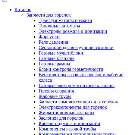
Каталог
Запчасти для горелок
Трансформаторы розжига
Топочные автоматы
Электроды розжига и ионизации
Форсунки
Реле давления
Сервоприводы воздушной заслонки
Газовые мультиблоки
Газовые клапаны
Газовые рампы
Блоки контроля герметичности
Вентиляторы газовых горелок и рабочие
колеса
Газовые электромагнитные клапаны
Головы сгорания
Жаровые трубы
Запчасти комплектующих для горелок
Электрокомпоненты для горелок
Жидкотопливные клапаны
Заслонки для горелок
Кабели поджига и ионизации
Компоненты газовой трубы
Компоненты жидкотопливной трубы