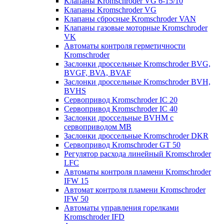
Клапаны Kromschroder VG 6-15/10
Клапаны Kromschroder VG
Клапаны сбросные Kromschroder VAN
Клапаны газовые моторные Kromschroder
VK
Автоматы контроля герметичности
Kromschroder
Заслонки дроссельные Kromschroder BVG,
BVGF, BVA, BVAF
Заслонки дроссельные Kromschroder BVH,
BVHS
Сервопривод Kromschroder IC 20
Сервопривод Kromschroder IC 40
Заслонки дроссельные BVHM с
сервоприводом МВ
Заслонки дроссельные Kromschroder DKR
Cервопривод Kromschroder GT 50
Регулятор расхода линейный Kromschroder
LFC
Автоматы контроля пламени Kromschroder
IFW 15
Автомат контроля пламени Kromschroder
IFW 50
Автоматы управления горелками
Kromschroder IFD