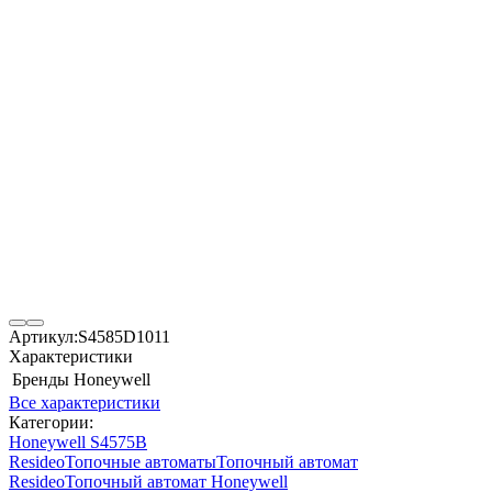
Артикул:
S4585D1011
Характеристики
Бренды
Honeywell
Все характеристики
Категории:
Honeywell S4575B
Resideo
Топочные автоматы
Топочный автомат
Resideo
Топочный автомат Honeywell