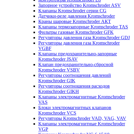
Запорное устройство Kromschroder ASV
Клапаны Kromschroder серии CG
Датчики-реле давления Kromschroder
Краны шаровые Kromschroder АКТ
Клапаны термозапорные Kromschroder TAS
Фильтры газовые Kromschroder GFK
Регуляторы давления газа Kromschroder GDJ
Регуляторы давления газа Kromschroder
VGBF
Клапаны предохранительно-запорные
Kromschroder JSAV
Клапан предохранительно-сбросной
Kromschroder VSBV
Регуляторы соотношения давлений
Kromschroder GIK
Регуляторы соотношения расходов
Kromschroder GIKH
Клапаны электромагнитные Kromschroder
VAS
Блоки электромагнитных клапанов
Kromschroder VCS
Регуляторы Kromschroder VAD, VAG, VAV
Клапаны электромагнитные Kromschroder
VGP