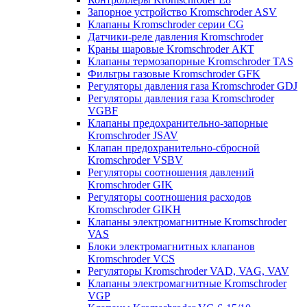
Запорное устройство Kromschroder ASV
Клапаны Kromschroder серии CG
Датчики-реле давления Kromschroder
Краны шаровые Kromschroder АКТ
Клапаны термозапорные Kromschroder TAS
Фильтры газовые Kromschroder GFK
Регуляторы давления газа Kromschroder GDJ
Регуляторы давления газа Kromschroder
VGBF
Клапаны предохранительно-запорные
Kromschroder JSAV
Клапан предохранительно-сбросной
Kromschroder VSBV
Регуляторы соотношения давлений
Kromschroder GIK
Регуляторы соотношения расходов
Kromschroder GIKH
Клапаны электромагнитные Kromschroder
VAS
Блоки электромагнитных клапанов
Kromschroder VCS
Регуляторы Kromschroder VAD, VAG, VAV
Клапаны электромагнитные Kromschroder
VGP