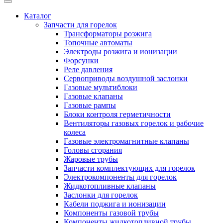
Каталог
Запчасти для горелок
Трансформаторы розжига
Топочные автоматы
Электроды розжига и ионизации
Форсунки
Реле давления
Сервоприводы воздушной заслонки
Газовые мультиблоки
Газовые клапаны
Газовые рампы
Блоки контроля герметичности
Вентиляторы газовых горелок и рабочие
колеса
Газовые электромагнитные клапаны
Головы сгорания
Жаровые трубы
Запчасти комплектующих для горелок
Электрокомпоненты для горелок
Жидкотопливные клапаны
Заслонки для горелок
Кабели поджига и ионизации
Компоненты газовой трубы
Компоненты жидкотопливной трубы