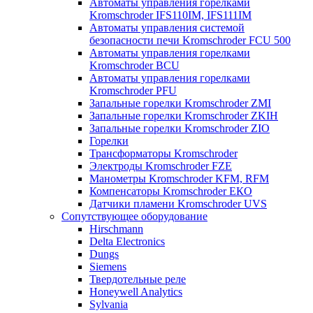
Автоматы управления горелками
Kromschroder IFS110IM, IFS111IM
Автоматы управления системой
безопасности печи Kromschroder FCU 500
Автоматы управления горелками
Kromschroder BCU
Автоматы управления горелками
Kromschroder PFU
Запальные горелки Kromschroder ZМI
Запальные горелки Kromschroder ZKIH
Запальные горелки Kromschroder ZIO
Горелки
Трансформаторы Kromschroder
Электроды Kromschroder FZE
Манометры Kromschroder KFM, RFM
Компенсаторы Kromschroder ЕКО
Датчики пламени Kromschroder UVS
Сопутствующее оборудование
Hirschmann
Delta Electronics
Dungs
Siemens
Твердотельные реле
Honeywell Analytics
Sylvania