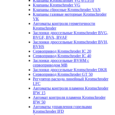
Клапаны Kromschroder VG 6-15/10
Клапаны Kromschroder VG
Клапаны сбросные Kromschroder VAN
Клапаны газовые моторные Kromschroder
VK
Автоматы контроля герметичности
Kromschroder
Заслонки дроссельные Kromschroder BVG,
BVGF, BVA, BVAF
Заслонки дроссельные Kromschroder BVH,
BVHS
Сервопривод Kromschroder IC 20
Сервопривод Kromschroder IC 40
Заслонки дроссельные BVHM с
сервоприводом МВ
Заслонки дроссельные Kromschroder DKR
Cервопривод Kromschroder GT 50
Регулятор расхода линейный Kromschroder
LFC
Автоматы контроля пламени Kromschroder
IFW 15
Автомат контроля пламени Kromschroder
IFW 50
Автоматы управления горелками
Kromschroder IFD