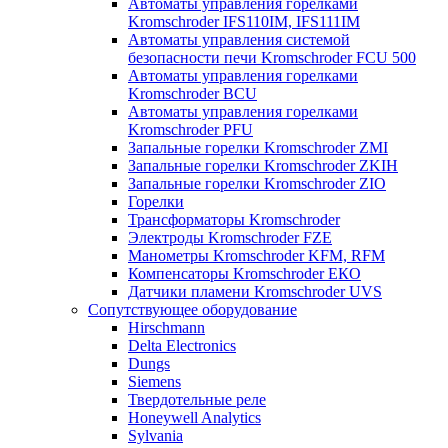
Автоматы управления горелками
Kromschroder IFS110IM, IFS111IM
Автоматы управления системой
безопасности печи Kromschroder FCU 500
Автоматы управления горелками
Kromschroder BCU
Автоматы управления горелками
Kromschroder PFU
Запальные горелки Kromschroder ZМI
Запальные горелки Kromschroder ZKIH
Запальные горелки Kromschroder ZIO
Горелки
Трансформаторы Kromschroder
Электроды Kromschroder FZE
Манометры Kromschroder KFM, RFM
Компенсаторы Kromschroder ЕКО
Датчики пламени Kromschroder UVS
Сопутствующее оборудование
Hirschmann
Delta Electronics
Dungs
Siemens
Твердотельные реле
Honeywell Analytics
Sylvania