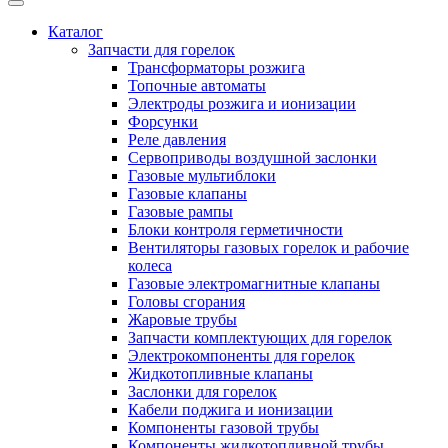
Каталог
Запчасти для горелок
Трансформаторы розжига
Топочные автоматы
Электроды розжига и ионизации
Форсунки
Реле давления
Сервоприводы воздушной заслонки
Газовые мультиблоки
Газовые клапаны
Газовые рампы
Блоки контроля герметичности
Вентиляторы газовых горелок и рабочие
колеса
Газовые электромагнитные клапаны
Головы сгорания
Жаровые трубы
Запчасти комплектующих для горелок
Электрокомпоненты для горелок
Жидкотопливные клапаны
Заслонки для горелок
Кабели поджига и ионизации
Компоненты газовой трубы
Компоненты жидкотопливной трубы