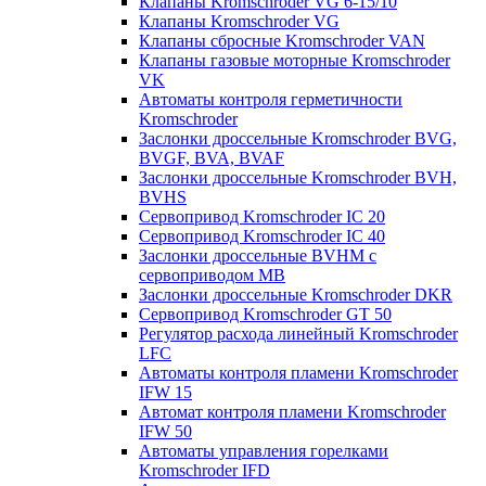
Клапаны Kromschroder VG 6-15/10
Клапаны Kromschroder VG
Клапаны сбросные Kromschroder VAN
Клапаны газовые моторные Kromschroder
VK
Автоматы контроля герметичности
Kromschroder
Заслонки дроссельные Kromschroder BVG,
BVGF, BVA, BVAF
Заслонки дроссельные Kromschroder BVH,
BVHS
Сервопривод Kromschroder IC 20
Сервопривод Kromschroder IC 40
Заслонки дроссельные BVHM с
сервоприводом МВ
Заслонки дроссельные Kromschroder DKR
Cервопривод Kromschroder GT 50
Регулятор расхода линейный Kromschroder
LFC
Автоматы контроля пламени Kromschroder
IFW 15
Автомат контроля пламени Kromschroder
IFW 50
Автоматы управления горелками
Kromschroder IFD