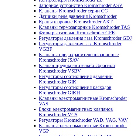
Запорное устройство Kromschroder ASV
Клапаны Kromschroder серии CG
Датчики-реле давления Kromschroder
Краны шаровые Kromschroder АКТ
Клапаны термозапорные Kromschroder TAS
Фильтры газовые Kromschroder GFK
Регуляторы давления газа Kromschroder GDJ
Регуляторы давления газа Kromschroder
VGBF
Клапаны предохранительно-запорные
Kromschroder JSAV
Клапан предохранительно-сбросной
Kromschroder VSBV
Регуляторы соотношения давлений
Kromschroder GIK
Регуляторы соотношения расходов
Kromschroder GIKH
Клапаны электромагнитные Kromschroder
VAS
Блоки электромагнитных клапанов
Kromschroder VCS
Регуляторы Kromschroder VAD, VAG, VAV
Клапаны электромагнитные Kromschroder
VGP