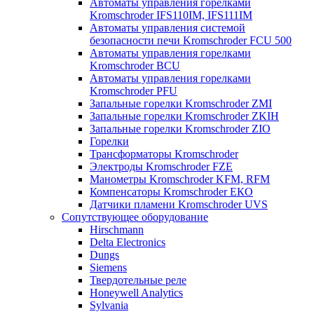
Автоматы управления горелками
Kromschroder IFS110IM, IFS111IM
Автоматы управления системой
безопасности печи Kromschroder FCU 500
Автоматы управления горелками
Kromschroder BCU
Автоматы управления горелками
Kromschroder PFU
Запальные горелки Kromschroder ZМI
Запальные горелки Kromschroder ZKIH
Запальные горелки Kromschroder ZIO
Горелки
Трансформаторы Kromschroder
Электроды Kromschroder FZE
Манометры Kromschroder KFM, RFM
Компенсаторы Kromschroder ЕКО
Датчики пламени Kromschroder UVS
Сопутствующее оборудование
Hirschmann
Delta Electronics
Dungs
Siemens
Твердотельные реле
Honeywell Analytics
Sylvania