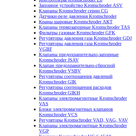
Запорное устройство Kromschroder ASV
Клапаны Kromschroder серии CG
Датчики-реле давления Kromschroder
Краны шаровые Kromschroder АКТ
Клапаны термозапорные Kromschroder TAS
Фильтры газовые Kromschroder GFK
Регуляторы давления газа Kromschroder GDJ
Регуляторы давления газа Kromschroder
VGBF
Клапаны предохранительно-запорные
Kromschroder JSAV
Клапан предохранительно-сбросной
Kromschroder VSBV
Регуляторы соотношения давлений
Kromschroder GIK
Регуляторы соотношения расходов
Kromschroder GIKH
Клапаны электромагнитные Kromschroder
VAS
Блоки электромагнитных клапанов
Kromschroder VCS
Регуляторы Kromschroder VAD, VAG, VAV
Клапаны электромагнитные Kromschroder
VGP