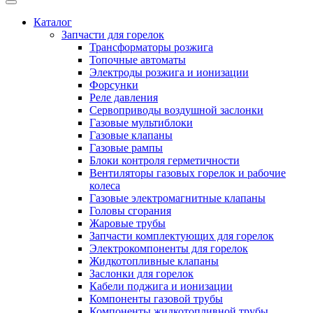
Каталог
Запчасти для горелок
Трансформаторы розжига
Топочные автоматы
Электроды розжига и ионизации
Форсунки
Реле давления
Сервоприводы воздушной заслонки
Газовые мультиблоки
Газовые клапаны
Газовые рампы
Блоки контроля герметичности
Вентиляторы газовых горелок и рабочие
колеса
Газовые электромагнитные клапаны
Головы сгорания
Жаровые трубы
Запчасти комплектующих для горелок
Электрокомпоненты для горелок
Жидкотопливные клапаны
Заслонки для горелок
Кабели поджига и ионизации
Компоненты газовой трубы
Компоненты жидкотопливной трубы