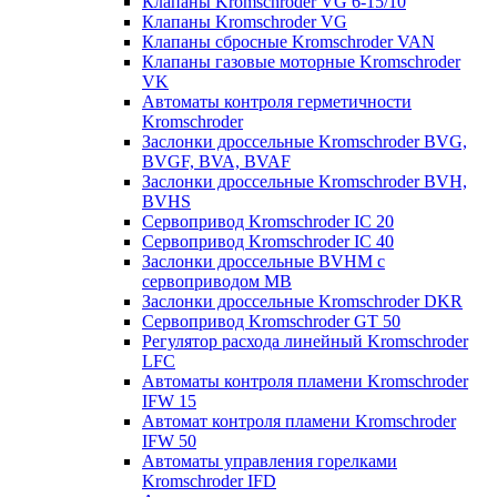
Клапаны Kromschroder VG 6-15/10
Клапаны Kromschroder VG
Клапаны сбросные Kromschroder VAN
Клапаны газовые моторные Kromschroder
VK
Автоматы контроля герметичности
Kromschroder
Заслонки дроссельные Kromschroder BVG,
BVGF, BVA, BVAF
Заслонки дроссельные Kromschroder BVH,
BVHS
Сервопривод Kromschroder IC 20
Сервопривод Kromschroder IC 40
Заслонки дроссельные BVHM с
сервоприводом МВ
Заслонки дроссельные Kromschroder DKR
Cервопривод Kromschroder GT 50
Регулятор расхода линейный Kromschroder
LFC
Автоматы контроля пламени Kromschroder
IFW 15
Автомат контроля пламени Kromschroder
IFW 50
Автоматы управления горелками
Kromschroder IFD