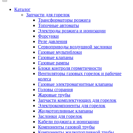
Каталог
Запчасти для горелок
Трансформаторы розжига
Топочные автоматы
Электроды розжига и ионизации
Форсунки
Реле давления
Сервоприводы воздушной заслонки
Газовые мультиблоки
Газовые клапаны
Газовые рампы
Блоки контроля герметичности
Вентиляторы газовых горелок и рабочие
колеса
Газовые электромагнитные клапаны
Головы сгорания
Жаровые трубы
Запчасти комплектующих для горелок
Электрокомпоненты для горелок
Жидкотопливные клапаны
Заслонки для горелок
Кабели поджига и ионизации
Компоненты газовой трубы
Компоненты жидкотопливной трубы