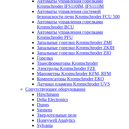
Автоматы управления горелками
Kromschroder IFS110IM, IFS111IM
Автоматы управления системой
безопасности печи Kromschroder FCU 500
Автоматы управления горелками
Kromschroder BCU
Автоматы управления горелками
Kromschroder PFU
Запальные горелки Kromschroder ZМI
Запальные горелки Kromschroder ZKIH
Запальные горелки Kromschroder ZIO
Горелки
Трансформаторы Kromschroder
Электроды Kromschroder FZE
Манометры Kromschroder KFM, RFM
Компенсаторы Kromschroder ЕКО
Датчики пламени Kromschroder UVS
Сопутствующее оборудование
Hirschmann
Delta Electronics
Dungs
Siemens
Твердотельные реле
Honeywell Analytics
Sylvania