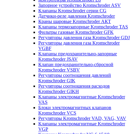
Запорное устройство Kromschroder ASV
Клапаны Kromschroder серии CG
Датчики-реле давления Kromschroder
Краны шаровые Kromschroder АКТ
Клапаны термозапорные Kromschroder TAS
Фильтры газовые Kromschroder GFK
Регуляторы давления газа Kromschroder GDJ
Регуляторы давления газа Kromschroder
VGBF
Клапаны предохранительно-запорные
Kromschroder JSAV
Клапан предохранительно-сбросной
Kromschroder VSBV
Регуляторы соотношения давлений
Kromschroder GIK
Регуляторы соотношения расходов
Kromschroder GIKH
Клапаны электромагнитные Kromschroder
VAS
Блоки электромагнитных клапанов
Kromschroder VCS
Регуляторы Kromschroder VAD, VAG, VAV
Клапаны электромагнитные Kromschroder
VGP