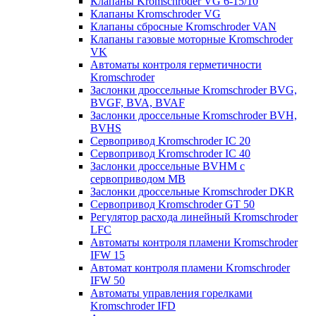
Клапаны Kromschroder VG 6-15/10
Клапаны Kromschroder VG
Клапаны сбросные Kromschroder VAN
Клапаны газовые моторные Kromschroder
VK
Автоматы контроля герметичности
Kromschroder
Заслонки дроссельные Kromschroder BVG,
BVGF, BVA, BVAF
Заслонки дроссельные Kromschroder BVH,
BVHS
Сервопривод Kromschroder IC 20
Сервопривод Kromschroder IC 40
Заслонки дроссельные BVHM с
сервоприводом МВ
Заслонки дроссельные Kromschroder DKR
Cервопривод Kromschroder GT 50
Регулятор расхода линейный Kromschroder
LFC
Автоматы контроля пламени Kromschroder
IFW 15
Автомат контроля пламени Kromschroder
IFW 50
Автоматы управления горелками
Kromschroder IFD