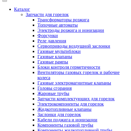
Каталог
Запчасти для горелок
Трансформаторы розжига
Топочные автоматы
Электроды розжига и ионизации
Форсунки
Реле давления
Сервоприводы воздушной заслонки
Газовые мультиблоки
Газовые клапаны
Газовые рампы
Блоки контроля герметичности
Вентиляторы газовых горелок и рабочие
колеса
Газовые электромагнитные клапаны
Головы сгорания
Жаровые трубы
Запчасти комплектующих для горелок
Электрокомпоненты для горелок
Жидкотопливные клапаны
Заслонки для горелок
Кабели поджига и ионизации
Компоненты газовой трубы
Компоненты жидкотопливной трубы