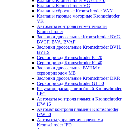
Клапаны Kromschroder VG 6-15/10
Клапаны Kromschroder VG
Клапаны сбросные Kromschroder VAN
Клапаны газовые моторные Kromschroder
VK
Автоматы контроля герметичности
Kromschroder
Заслонки дроссельные Kromschroder BVG,
BVGF, BVA, BVAF
Заслонки дроссельные Kromschroder BVH,
BVHS
Сервопривод Kromschroder IC 20
Сервопривод Kromschroder IC 40
Заслонки дроссельные BVHM с
сервоприводом МВ
Заслонки дроссельные Kromschroder DKR
Cервопривод Kromschroder GT 50
Регулятор расхода линейный Kromschroder
LFC
Автоматы контроля пламени Kromschroder
IFW 15
Автомат контроля пламени Kromschroder
IFW 50
Автоматы управления горелками
Kromschroder IFD