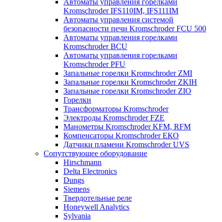
Автоматы управления горелками
Kromschroder IFS110IM, IFS111IM
Автоматы управления системой
безопасности печи Kromschroder FCU 500
Автоматы управления горелками
Kromschroder BCU
Автоматы управления горелками
Kromschroder PFU
Запальные горелки Kromschroder ZМI
Запальные горелки Kromschroder ZKIH
Запальные горелки Kromschroder ZIO
Горелки
Трансформаторы Kromschroder
Электроды Kromschroder FZE
Манометры Kromschroder KFM, RFM
Компенсаторы Kromschroder ЕКО
Датчики пламени Kromschroder UVS
Сопутствующее оборудование
Hirschmann
Delta Electronics
Dungs
Siemens
Твердотельные реле
Honeywell Analytics
Sylvania