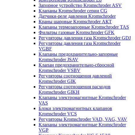
Запорное устройство Kromschroder ASV
Клапаны Kromschroder серии CG
Датчики-реле давления Kromschroder
Краны шаровые Kromschroder АКТ
Клапаны термозапорные Kromschroder TAS
Фильтры газовые Kromschroder GFK
Регуляторы давления газа Kromschroder GDJ
Регуляторы давления газа Kromschroder
VGBF
Клапаны предохранительно-запорные
Kromschroder JSAV
Клапан предохранительно-сбросной
Kromschroder VSBV
Регуляторы соотношения давлений
Kromschroder GIK
Регуляторы соотношения расходов
Kromschroder GIKH
Клапаны электромагнитные Kromschroder
VAS
Блоки электромагнитных клапанов
Kromschroder VCS
Регуляторы Kromschroder VAD, VAG, VAV
Клапаны электромагнитные Kromschroder
VGP