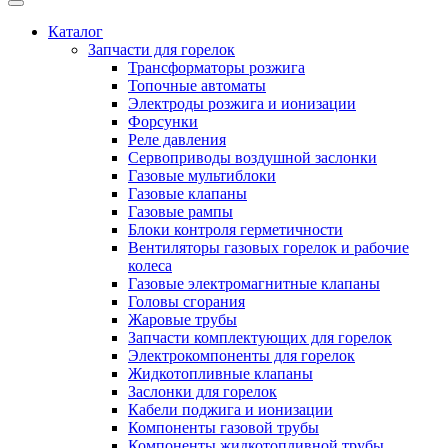
Каталог
Запчасти для горелок
Трансформаторы розжига
Топочные автоматы
Электроды розжига и ионизации
Форсунки
Реле давления
Сервоприводы воздушной заслонки
Газовые мультиблоки
Газовые клапаны
Газовые рампы
Блоки контроля герметичности
Вентиляторы газовых горелок и рабочие
колеса
Газовые электромагнитные клапаны
Головы сгорания
Жаровые трубы
Запчасти комплектующих для горелок
Электрокомпоненты для горелок
Жидкотопливные клапаны
Заслонки для горелок
Кабели поджига и ионизации
Компоненты газовой трубы
Компоненты жидкотопливной трубы