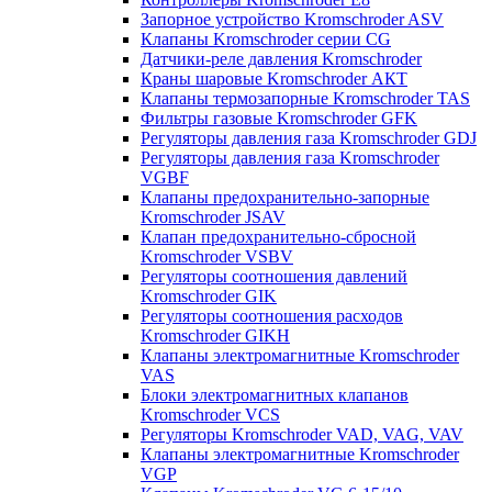
Запорное устройство Kromschroder ASV
Клапаны Kromschroder серии CG
Датчики-реле давления Kromschroder
Краны шаровые Kromschroder АКТ
Клапаны термозапорные Kromschroder TAS
Фильтры газовые Kromschroder GFK
Регуляторы давления газа Kromschroder GDJ
Регуляторы давления газа Kromschroder
VGBF
Клапаны предохранительно-запорные
Kromschroder JSAV
Клапан предохранительно-сбросной
Kromschroder VSBV
Регуляторы соотношения давлений
Kromschroder GIK
Регуляторы соотношения расходов
Kromschroder GIKH
Клапаны электромагнитные Kromschroder
VAS
Блоки электромагнитных клапанов
Kromschroder VCS
Регуляторы Kromschroder VAD, VAG, VAV
Клапаны электромагнитные Kromschroder
VGP