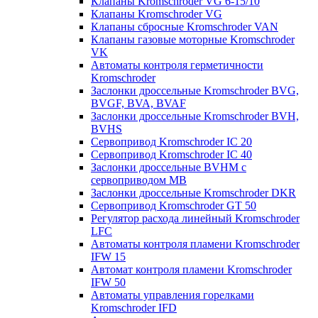
Клапаны Kromschroder VG 6-15/10
Клапаны Kromschroder VG
Клапаны сбросные Kromschroder VAN
Клапаны газовые моторные Kromschroder
VK
Автоматы контроля герметичности
Kromschroder
Заслонки дроссельные Kromschroder BVG,
BVGF, BVA, BVAF
Заслонки дроссельные Kromschroder BVH,
BVHS
Сервопривод Kromschroder IC 20
Сервопривод Kromschroder IC 40
Заслонки дроссельные BVHM с
сервоприводом МВ
Заслонки дроссельные Kromschroder DKR
Cервопривод Kromschroder GT 50
Регулятор расхода линейный Kromschroder
LFC
Автоматы контроля пламени Kromschroder
IFW 15
Автомат контроля пламени Kromschroder
IFW 50
Автоматы управления горелками
Kromschroder IFD