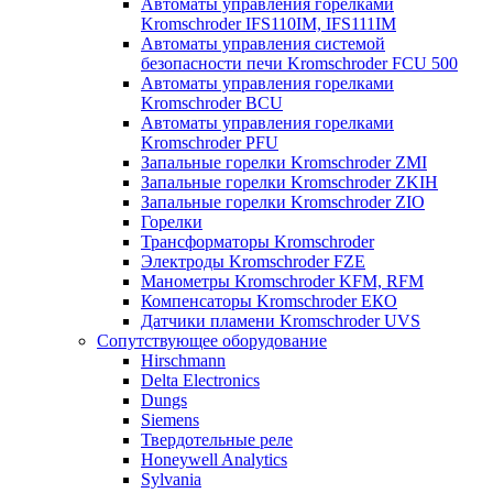
Автоматы управления горелками
Kromschroder IFS110IM, IFS111IM
Автоматы управления системой
безопасности печи Kromschroder FCU 500
Автоматы управления горелками
Kromschroder BCU
Автоматы управления горелками
Kromschroder PFU
Запальные горелки Kromschroder ZМI
Запальные горелки Kromschroder ZKIH
Запальные горелки Kromschroder ZIO
Горелки
Трансформаторы Kromschroder
Электроды Kromschroder FZE
Манометры Kromschroder KFM, RFM
Компенсаторы Kromschroder ЕКО
Датчики пламени Kromschroder UVS
Сопутствующее оборудование
Hirschmann
Delta Electronics
Dungs
Siemens
Твердотельные реле
Honeywell Analytics
Sylvania