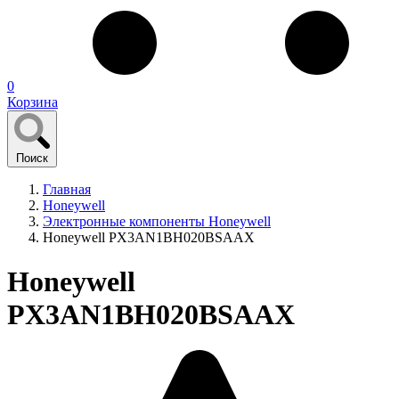
0
Корзина
Поиск
Главная
Honeywell
Электронные компоненты Honeywell
Honeywell PX3AN1BH020BSAAX
Honeywell
PX3AN1BH020BSAAX