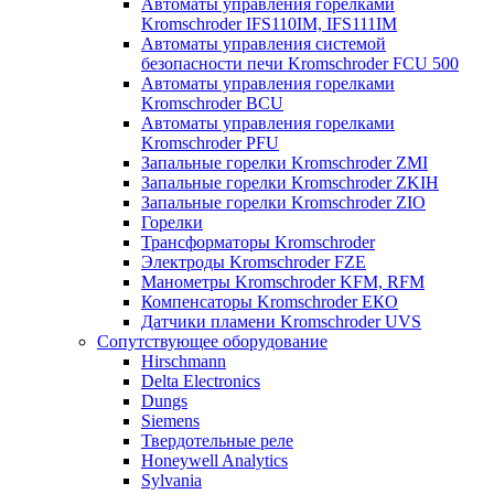
Автоматы управления горелками
Kromschroder IFS110IM, IFS111IM
Автоматы управления системой
безопасности печи Kromschroder FCU 500
Автоматы управления горелками
Kromschroder BCU
Автоматы управления горелками
Kromschroder PFU
Запальные горелки Kromschroder ZМI
Запальные горелки Kromschroder ZKIH
Запальные горелки Kromschroder ZIO
Горелки
Трансформаторы Kromschroder
Электроды Kromschroder FZE
Манометры Kromschroder KFM, RFM
Компенсаторы Kromschroder ЕКО
Датчики пламени Kromschroder UVS
Сопутствующее оборудование
Hirschmann
Delta Electronics
Dungs
Siemens
Твердотельные реле
Honeywell Analytics
Sylvania