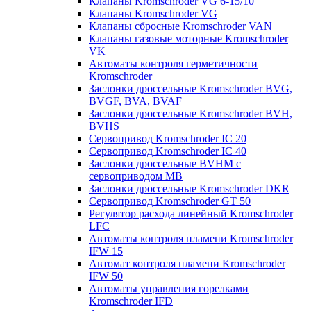
Клапаны Kromschroder VG 6-15/10
Клапаны Kromschroder VG
Клапаны сбросные Kromschroder VAN
Клапаны газовые моторные Kromschroder
VK
Автоматы контроля герметичности
Kromschroder
Заслонки дроссельные Kromschroder BVG,
BVGF, BVA, BVAF
Заслонки дроссельные Kromschroder BVH,
BVHS
Сервопривод Kromschroder IC 20
Сервопривод Kromschroder IC 40
Заслонки дроссельные BVHM с
сервоприводом МВ
Заслонки дроссельные Kromschroder DKR
Cервопривод Kromschroder GT 50
Регулятор расхода линейный Kromschroder
LFC
Автоматы контроля пламени Kromschroder
IFW 15
Автомат контроля пламени Kromschroder
IFW 50
Автоматы управления горелками
Kromschroder IFD