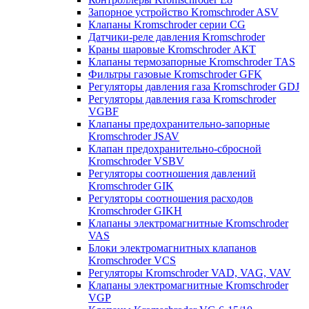
Запорное устройство Kromschroder ASV
Клапаны Kromschroder серии CG
Датчики-реле давления Kromschroder
Краны шаровые Kromschroder АКТ
Клапаны термозапорные Kromschroder TAS
Фильтры газовые Kromschroder GFK
Регуляторы давления газа Kromschroder GDJ
Регуляторы давления газа Kromschroder
VGBF
Клапаны предохранительно-запорные
Kromschroder JSAV
Клапан предохранительно-сбросной
Kromschroder VSBV
Регуляторы соотношения давлений
Kromschroder GIK
Регуляторы соотношения расходов
Kromschroder GIKH
Клапаны электромагнитные Kromschroder
VAS
Блоки электромагнитных клапанов
Kromschroder VCS
Регуляторы Kromschroder VAD, VAG, VAV
Клапаны электромагнитные Kromschroder
VGP