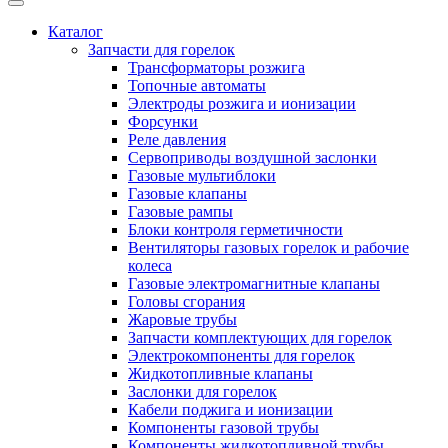
Каталог
Запчасти для горелок
Трансформаторы розжига
Топочные автоматы
Электроды розжига и ионизации
Форсунки
Реле давления
Сервоприводы воздушной заслонки
Газовые мультиблоки
Газовые клапаны
Газовые рампы
Блоки контроля герметичности
Вентиляторы газовых горелок и рабочие
колеса
Газовые электромагнитные клапаны
Головы сгорания
Жаровые трубы
Запчасти комплектующих для горелок
Электрокомпоненты для горелок
Жидкотопливные клапаны
Заслонки для горелок
Кабели поджига и ионизации
Компоненты газовой трубы
Компоненты жидкотопливной трубы