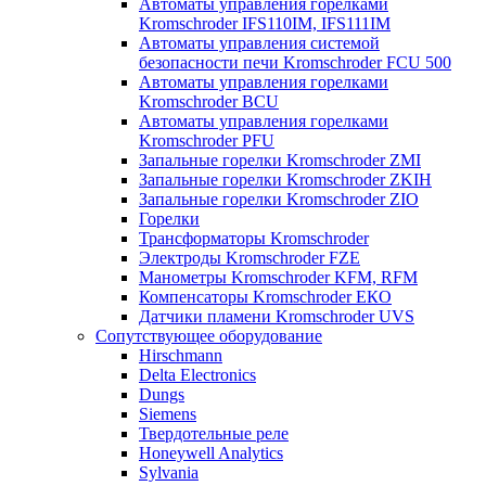
Автоматы управления горелками
Kromschroder IFS110IM, IFS111IM
Автоматы управления системой
безопасности печи Kromschroder FCU 500
Автоматы управления горелками
Kromschroder BCU
Автоматы управления горелками
Kromschroder PFU
Запальные горелки Kromschroder ZМI
Запальные горелки Kromschroder ZKIH
Запальные горелки Kromschroder ZIO
Горелки
Трансформаторы Kromschroder
Электроды Kromschroder FZE
Манометры Kromschroder KFM, RFM
Компенсаторы Kromschroder ЕКО
Датчики пламени Kromschroder UVS
Сопутствующее оборудование
Hirschmann
Delta Electronics
Dungs
Siemens
Твердотельные реле
Honeywell Analytics
Sylvania