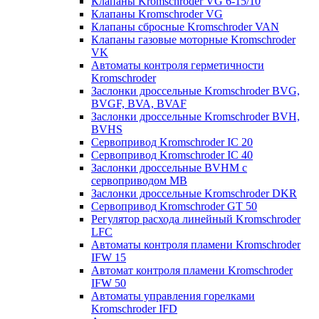
Клапаны Kromschroder VG 6-15/10
Клапаны Kromschroder VG
Клапаны сбросные Kromschroder VAN
Клапаны газовые моторные Kromschroder
VK
Автоматы контроля герметичности
Kromschroder
Заслонки дроссельные Kromschroder BVG,
BVGF, BVA, BVAF
Заслонки дроссельные Kromschroder BVH,
BVHS
Сервопривод Kromschroder IC 20
Сервопривод Kromschroder IC 40
Заслонки дроссельные BVHM с
сервоприводом МВ
Заслонки дроссельные Kromschroder DKR
Cервопривод Kromschroder GT 50
Регулятор расхода линейный Kromschroder
LFC
Автоматы контроля пламени Kromschroder
IFW 15
Автомат контроля пламени Kromschroder
IFW 50
Автоматы управления горелками
Kromschroder IFD