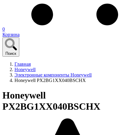
0
Корзина
Поиск
Главная
Honeywell
Электронные компоненты Honeywell
Honeywell PX2BG1XX040BSCHX
Honeywell
PX2BG1XX040BSCHX