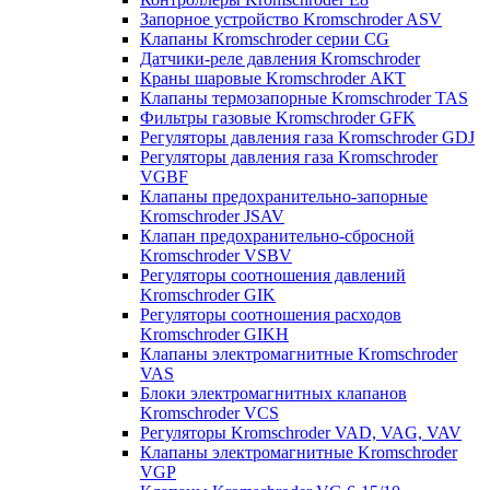
Запорное устройство Kromschroder ASV
Клапаны Kromschroder серии CG
Датчики-реле давления Kromschroder
Краны шаровые Kromschroder АКТ
Клапаны термозапорные Kromschroder TAS
Фильтры газовые Kromschroder GFK
Регуляторы давления газа Kromschroder GDJ
Регуляторы давления газа Kromschroder
VGBF
Клапаны предохранительно-запорные
Kromschroder JSAV
Клапан предохранительно-сбросной
Kromschroder VSBV
Регуляторы соотношения давлений
Kromschroder GIK
Регуляторы соотношения расходов
Kromschroder GIKH
Клапаны электромагнитные Kromschroder
VAS
Блоки электромагнитных клапанов
Kromschroder VCS
Регуляторы Kromschroder VAD, VAG, VAV
Клапаны электромагнитные Kromschroder
VGP