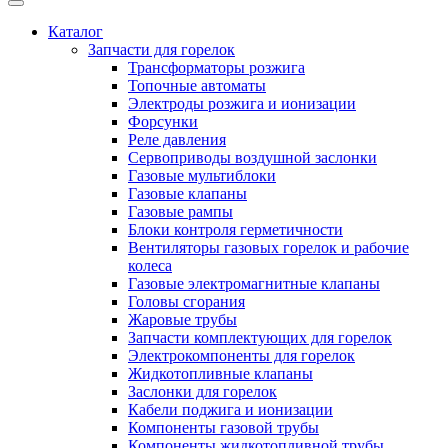
Каталог
Запчасти для горелок
Трансформаторы розжига
Топочные автоматы
Электроды розжига и ионизации
Форсунки
Реле давления
Сервоприводы воздушной заслонки
Газовые мультиблоки
Газовые клапаны
Газовые рампы
Блоки контроля герметичности
Вентиляторы газовых горелок и рабочие
колеса
Газовые электромагнитные клапаны
Головы сгорания
Жаровые трубы
Запчасти комплектующих для горелок
Электрокомпоненты для горелок
Жидкотопливные клапаны
Заслонки для горелок
Кабели поджига и ионизации
Компоненты газовой трубы
Компоненты жидкотопливной трубы