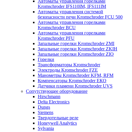
Автоматы управления горелками
Kromschroder IFS110IM, IFS111IM
Автоматы управления системой
безопасности печи Kromschroder FCU 500
Автоматы управления горелками
Kromschroder BCU
Автоматы управления горелками
Kromschroder PFU
Запальные горелки Kromschroder ZМI
Запальные горелки Kromschroder ZKIH
Запальные горелки Kromschroder ZIO
Горелки
Трансформаторы Kromschroder
Электроды Kromschroder FZE
Манометры Kromschroder KFM, RFM
Компенсаторы Kromschroder ЕКО
Датчики пламени Kromschroder UVS
Сопутствующее оборудование
Hirschmann
Delta Electronics
Dungs
Siemens
Твердотельные реле
Honeywell Analytics
Sylvania