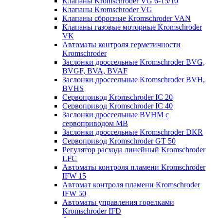
Клапаны Kromschroder VG 6-15/10
Клапаны Kromschroder VG
Клапаны сбросные Kromschroder VAN
Клапаны газовые моторные Kromschroder
VK
Автоматы контроля герметичности
Kromschroder
Заслонки дроссельные Kromschroder BVG,
BVGF, BVA, BVAF
Заслонки дроссельные Kromschroder BVH,
BVHS
Сервопривод Kromschroder IC 20
Сервопривод Kromschroder IC 40
Заслонки дроссельные BVHM с
сервоприводом МВ
Заслонки дроссельные Kromschroder DKR
Cервопривод Kromschroder GT 50
Регулятор расхода линейный Kromschroder
LFC
Автоматы контроля пламени Kromschroder
IFW 15
Автомат контроля пламени Kromschroder
IFW 50
Автоматы управления горелками
Kromschroder IFD