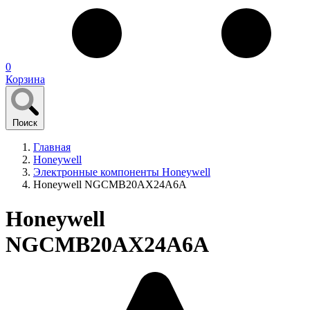
0
Корзина
Поиск
Главная
Honeywell
Электронные компоненты Honeywell
Honeywell NGCMB20AX24A6A
Honeywell
NGCMB20AX24A6A