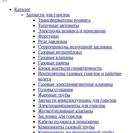
Каталог
Запчасти для горелок
Трансформаторы розжига
Топочные автоматы
Электроды розжига и ионизации
Форсунки
Реле давления
Сервоприводы воздушной заслонки
Газовые мультиблоки
Газовые клапаны
Газовые рампы
Блоки контроля герметичности
Вентиляторы газовых горелок и рабочие
колеса
Газовые электромагнитные клапаны
Головы сгорания
Жаровые трубы
Запчасти комплектующих для горелок
Электрокомпоненты для горелок
Жидкотопливные клапаны
Заслонки для горелок
Кабели поджига и ионизации
Компоненты газовой трубы
Компоненты жидкотопливной трубы