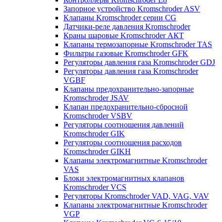
Запорное устройство Kromschroder ASV
Клапаны Kromschroder серии CG
Датчики-реле давления Kromschroder
Краны шаровые Kromschroder АКТ
Клапаны термозапорные Kromschroder TAS
Фильтры газовые Kromschroder GFK
Регуляторы давления газа Kromschroder GDJ
Регуляторы давления газа Kromschroder
VGBF
Клапаны предохранительно-запорные
Kromschroder JSAV
Клапан предохранительно-сбросной
Kromschroder VSBV
Регуляторы соотношения давлений
Kromschroder GIK
Регуляторы соотношения расходов
Kromschroder GIKH
Клапаны электромагнитные Kromschroder
VAS
Блоки электромагнитных клапанов
Kromschroder VCS
Регуляторы Kromschroder VAD, VAG, VAV
Клапаны электромагнитные Kromschroder
VGP