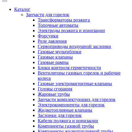
Каталог
Запчасти для горелок
Трансформаторы розжига
Топочные автоматы
Электроды розжига и ионизации
Форсунки
Реле давления
Сервоприводы воздушной заслонки
Газовые мультиблоки
Газовые клапаны
Газовые рампы
Блоки контроля герметичности
Вентиляторы газовых горелок и рабочие
колеса
Газовые электромагнитные клапаны
Головы сгорания
Жаровые трубы
Запчасти комплектующих для горелок
Электрокомпоненты для горелок
Жидкотопливные клапаны
Заслонки для горелок
Кабели поджига и ионизации
Компоненты газовой трубы
Компоненты жидкотопливной трубы