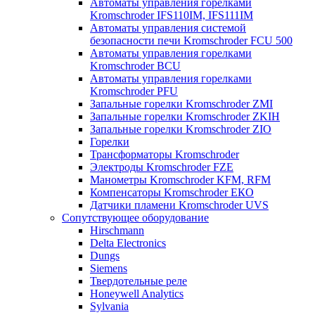
Автоматы управления горелками
Kromschroder IFS110IM, IFS111IM
Автоматы управления системой
безопасности печи Kromschroder FCU 500
Автоматы управления горелками
Kromschroder BCU
Автоматы управления горелками
Kromschroder PFU
Запальные горелки Kromschroder ZМI
Запальные горелки Kromschroder ZKIH
Запальные горелки Kromschroder ZIO
Горелки
Трансформаторы Kromschroder
Электроды Kromschroder FZE
Манометры Kromschroder KFM, RFM
Компенсаторы Kromschroder ЕКО
Датчики пламени Kromschroder UVS
Сопутствующее оборудование
Hirschmann
Delta Electronics
Dungs
Siemens
Твердотельные реле
Honeywell Analytics
Sylvania