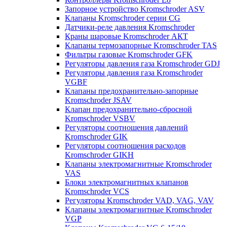
Запорное устройство Kromschroder ASV
Клапаны Kromschroder серии CG
Датчики-реле давления Kromschroder
Краны шаровые Kromschroder АКТ
Клапаны термозапорные Kromschroder TAS
Фильтры газовые Kromschroder GFK
Регуляторы давления газа Kromschroder GDJ
Регуляторы давления газа Kromschroder
VGBF
Клапаны предохранительно-запорные
Kromschroder JSAV
Клапан предохранительно-сбросной
Kromschroder VSBV
Регуляторы соотношения давлений
Kromschroder GIK
Регуляторы соотношения расходов
Kromschroder GIKH
Клапаны электромагнитные Kromschroder
VAS
Блоки электромагнитных клапанов
Kromschroder VCS
Регуляторы Kromschroder VAD, VAG, VAV
Клапаны электромагнитные Kromschroder
VGP