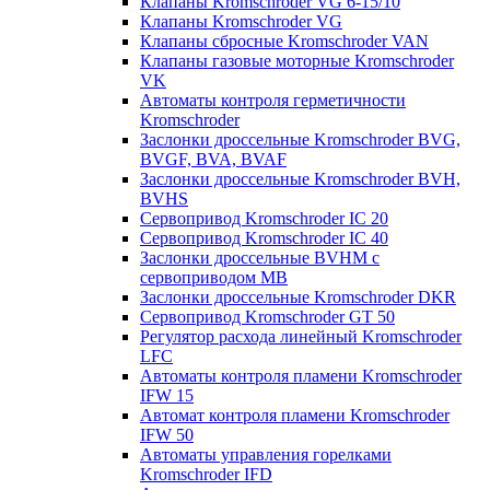
Клапаны Kromschroder VG 6-15/10
Клапаны Kromschroder VG
Клапаны сбросные Kromschroder VAN
Клапаны газовые моторные Kromschroder
VK
Автоматы контроля герметичности
Kromschroder
Заслонки дроссельные Kromschroder BVG,
BVGF, BVA, BVAF
Заслонки дроссельные Kromschroder BVH,
BVHS
Сервопривод Kromschroder IC 20
Сервопривод Kromschroder IC 40
Заслонки дроссельные BVHM с
сервоприводом МВ
Заслонки дроссельные Kromschroder DKR
Cервопривод Kromschroder GT 50
Регулятор расхода линейный Kromschroder
LFC
Автоматы контроля пламени Kromschroder
IFW 15
Автомат контроля пламени Kromschroder
IFW 50
Автоматы управления горелками
Kromschroder IFD