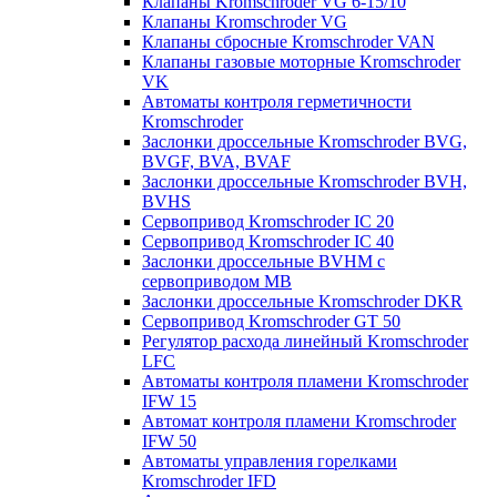
Клапаны Kromschroder VG 6-15/10
Клапаны Kromschroder VG
Клапаны сбросные Kromschroder VAN
Клапаны газовые моторные Kromschroder
VK
Автоматы контроля герметичности
Kromschroder
Заслонки дроссельные Kromschroder BVG,
BVGF, BVA, BVAF
Заслонки дроссельные Kromschroder BVH,
BVHS
Сервопривод Kromschroder IC 20
Сервопривод Kromschroder IC 40
Заслонки дроссельные BVHM с
сервоприводом МВ
Заслонки дроссельные Kromschroder DKR
Cервопривод Kromschroder GT 50
Регулятор расхода линейный Kromschroder
LFC
Автоматы контроля пламени Kromschroder
IFW 15
Автомат контроля пламени Kromschroder
IFW 50
Автоматы управления горелками
Kromschroder IFD