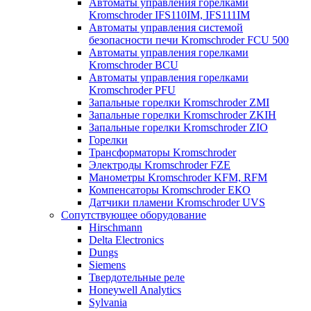
Автоматы управления горелками
Kromschroder IFS110IM, IFS111IM
Автоматы управления системой
безопасности печи Kromschroder FCU 500
Автоматы управления горелками
Kromschroder BCU
Автоматы управления горелками
Kromschroder PFU
Запальные горелки Kromschroder ZМI
Запальные горелки Kromschroder ZKIH
Запальные горелки Kromschroder ZIO
Горелки
Трансформаторы Kromschroder
Электроды Kromschroder FZE
Манометры Kromschroder KFM, RFM
Компенсаторы Kromschroder ЕКО
Датчики пламени Kromschroder UVS
Сопутствующее оборудование
Hirschmann
Delta Electronics
Dungs
Siemens
Твердотельные реле
Honeywell Analytics
Sylvania