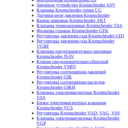
Запорное устройство Kromschroder ASV
Клапаны Kromschroder серии CG
Датчики-реле давления Kromschroder
Краны шаровые Kromschroder АКТ
Клапаны термозапорные Kromschroder TAS
Фильтры газовые Kromschroder GFK
Регуляторы давления газа Kromschroder GDJ
Регуляторы давления газа Kromschroder
VGBF
Клапаны предохранительно-запорные
Kromschroder JSAV
Клапан предохранительно-сбросной
Kromschroder VSBV
Регуляторы соотношения давлений
Kromschroder GIK
Регуляторы соотношения расходов
Kromschroder GIKH
Клапаны электромагнитные Kromschroder
VAS
Блоки электромагнитных клапанов
Kromschroder VCS
Регуляторы Kromschroder VAD, VAG, VAV
Клапаны электромагнитные Kromschroder
VGP