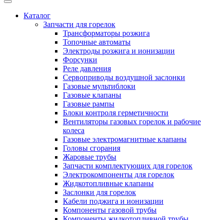
Каталог
Запчасти для горелок
Трансформаторы розжига
Топочные автоматы
Электроды розжига и ионизации
Форсунки
Реле давления
Сервоприводы воздушной заслонки
Газовые мультиблоки
Газовые клапаны
Газовые рампы
Блоки контроля герметичности
Вентиляторы газовых горелок и рабочие
колеса
Газовые электромагнитные клапаны
Головы сгорания
Жаровые трубы
Запчасти комплектующих для горелок
Электрокомпоненты для горелок
Жидкотопливные клапаны
Заслонки для горелок
Кабели поджига и ионизации
Компоненты газовой трубы
Компоненты жидкотопливной трубы