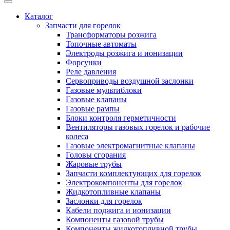
Каталог
Запчасти для горелок
Трансформаторы розжига
Топочные автоматы
Электроды розжига и ионизации
Форсунки
Реле давления
Сервоприводы воздушной заслонки
Газовые мультиблоки
Газовые клапаны
Газовые рампы
Блоки контроля герметичности
Вентиляторы газовых горелок и рабочие
колеса
Газовые электромагнитные клапаны
Головы сгорания
Жаровые трубы
Запчасти комплектующих для горелок
Электрокомпоненты для горелок
Жидкотопливные клапаны
Заслонки для горелок
Кабели поджига и ионизации
Компоненты газовой трубы
Компоненты жидкотопливной трубы