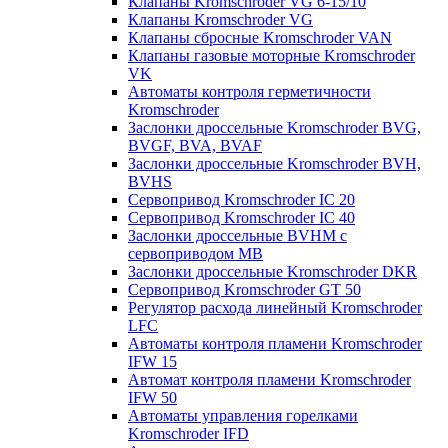
Клапаны Kromschroder VG 6-15/10
Клапаны Kromschroder VG
Клапаны сбросные Kromschroder VAN
Клапаны газовые моторные Kromschroder
VK
Автоматы контроля герметичности
Kromschroder
Заслонки дроссельные Kromschroder BVG,
BVGF, BVA, BVAF
Заслонки дроссельные Kromschroder BVH,
BVHS
Сервопривод Kromschroder IC 20
Сервопривод Kromschroder IC 40
Заслонки дроссельные BVHM с
сервоприводом МВ
Заслонки дроссельные Kromschroder DKR
Cервопривод Kromschroder GT 50
Регулятор расхода линейный Kromschroder
LFC
Автоматы контроля пламени Kromschroder
IFW 15
Автомат контроля пламени Kromschroder
IFW 50
Автоматы управления горелками
Kromschroder IFD