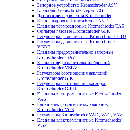
Запорное устройство Kromschroder ASV
Клапаны Kromschroder серии CG
Датчики-реле давления Kromschroder
Краны шаровые Kromschroder АКТ
Клапаны термозапорные Kromschroder TAS
Фильтры газовые Kromschroder GFK
Регуляторы давления газа Kromschroder GDJ
Регуляторы давления газа Kromschroder
VGBF
Клапаны предохранительно-запорные
Kromschroder JSAV
Клапан предохранительно-сбросной
Kromschroder VSBV
Регуляторы соотношения давлений
Kromschroder GIK
Регуляторы соотношения расходов
Kromschroder GIKH
Клапаны электромагнитные Kromschroder
VAS
Блоки электромагнитных клапанов
Kromschroder VCS
Регуляторы Kromschroder VAD, VAG, VAV
Клапаны электромагнитные Kromschroder
VGP