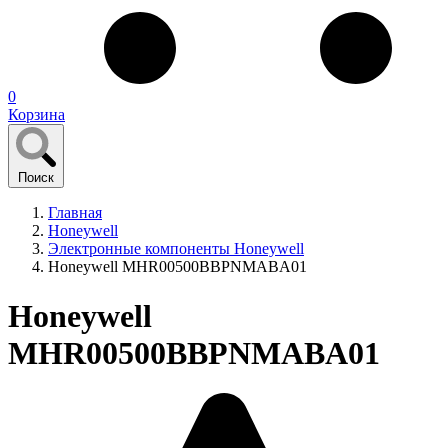
0
Корзина
Поиск
Главная
Honeywell
Электронные компоненты Honeywell
Honeywell MHR00500BBPNMABA01
Honeywell
MHR00500BBPNMABA01