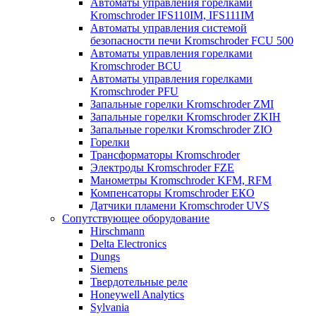
Автоматы управления горелками
Kromschroder IFS110IM, IFS111IM
Автоматы управления системой
безопасности печи Kromschroder FCU 500
Автоматы управления горелками
Kromschroder BCU
Автоматы управления горелками
Kromschroder PFU
Запальные горелки Kromschroder ZМI
Запальные горелки Kromschroder ZKIH
Запальные горелки Kromschroder ZIO
Горелки
Трансформаторы Kromschroder
Электроды Kromschroder FZE
Манометры Kromschroder KFM, RFM
Компенсаторы Kromschroder ЕКО
Датчики пламени Kromschroder UVS
Сопутствующее оборудование
Hirschmann
Delta Electronics
Dungs
Siemens
Твердотельные реле
Honeywell Analytics
Sylvania