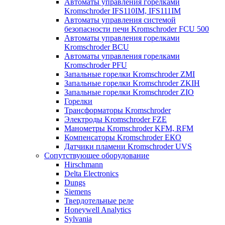
Автоматы управления горелками
Kromschroder IFS110IM, IFS111IM
Автоматы управления системой
безопасности печи Kromschroder FCU 500
Автоматы управления горелками
Kromschroder BCU
Автоматы управления горелками
Kromschroder PFU
Запальные горелки Kromschroder ZМI
Запальные горелки Kromschroder ZKIH
Запальные горелки Kromschroder ZIO
Горелки
Трансформаторы Kromschroder
Электроды Kromschroder FZE
Манометры Kromschroder KFM, RFM
Компенсаторы Kromschroder ЕКО
Датчики пламени Kromschroder UVS
Сопутствующее оборудование
Hirschmann
Delta Electronics
Dungs
Siemens
Твердотельные реле
Honeywell Analytics
Sylvania