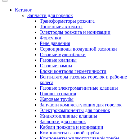
Каталог
Запчасти для горелок
Трансформаторы розжига
Топочные автоматы
Электроды розжига и ионизации
Форсунки
Реле давления
Сервоприводы воздушной заслонки
Газовые мультиблоки
Газовые клапаны
Газовые рампы
Блоки контроля герметичности
Вентиляторы газовых горелок и рабочие
колеса
Газовые электромагнитные клапаны
Головы сгорания
Жаровые трубы
Запчасти комплектующих для горелок
Электрокомпоненты для горелок
Жидкотопливные клапаны
Заслонки для горелок
Кабели поджига и ионизации
Компоненты газовой трубы
Компоненты жидкотопливной трубы