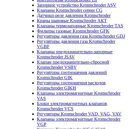
Запорное устройство Kromschroder ASV
Клапаны Kromschroder серии CG
Датчики-реле давления Kromschroder
Краны шаровые Kromschroder АКТ
Клапаны термозапорные Kromschroder TAS
Фильтры газовые Kromschroder GFK
Регуляторы давления газа Kromschroder GDJ
Регуляторы давления газа Kromschroder
VGBF
Клапаны предохранительно-запорные
Kromschroder JSAV
Клапан предохранительно-сбросной
Kromschroder VSBV
Регуляторы соотношения давлений
Kromschroder GIK
Регуляторы соотношения расходов
Kromschroder GIKH
Клапаны электромагнитные Kromschroder
VAS
Блоки электромагнитных клапанов
Kromschroder VCS
Регуляторы Kromschroder VAD, VAG, VAV
Клапаны электромагнитные Kromschroder
VGP