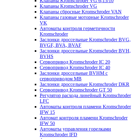
Клапаны Kromschroder VG 6-15/10
Клапаны Kromschroder VG
Клапаны сбросные Kromschroder VAN
Клапаны газовые моторные Kromschroder
VK
Автоматы контроля герметичности
Kromschroder
Заслонки дроссельные Kromschroder BVG,
BVGF, BVA, BVAF
Заслонки дроссельные Kromschroder BVH,
BVHS
Сервопривод Kromschroder IC 20
Сервопривод Kromschroder IC 40
Заслонки дроссельные BVHM с
сервоприводом МВ
Заслонки дроссельные Kromschroder DKR
Cервопривод Kromschroder GT 50
Регулятор расхода линейный Kromschroder
LFC
Автоматы контроля пламени Kromschroder
IFW 15
Автомат контроля пламени Kromschroder
IFW 50
Автоматы управления горелками
Kromschroder IFD