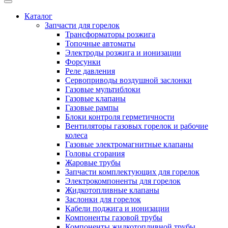
Каталог
Запчасти для горелок
Трансформаторы розжига
Топочные автоматы
Электроды розжига и ионизации
Форсунки
Реле давления
Сервоприводы воздушной заслонки
Газовые мультиблоки
Газовые клапаны
Газовые рампы
Блоки контроля герметичности
Вентиляторы газовых горелок и рабочие
колеса
Газовые электромагнитные клапаны
Головы сгорания
Жаровые трубы
Запчасти комплектующих для горелок
Электрокомпоненты для горелок
Жидкотопливные клапаны
Заслонки для горелок
Кабели поджига и ионизации
Компоненты газовой трубы
Компоненты жидкотопливной трубы