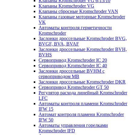
Клапаны Kromschroder VG 6-15/10
Клапаны Kromschroder VG
Клапаны сбросные Kromschroder VAN
Клапаны газовые моторные Kromschroder
VK
Автоматы контроля герметичности
Kromschroder
Заслонки дроссельные Kromschroder BVG,
BVGF, BVA, BVAF
Заслонки дроссельные Kromschroder BVH,
BVHS
Сервопривод Kromschroder IC 20
Сервопривод Kromschroder IC 40
Заслонки дроссельные BVHM с
сервоприводом МВ
Заслонки дроссельные Kromschroder DKR
Cервопривод Kromschroder GT 50
Регулятор расхода линейный Kromschroder
LFC
Автоматы контроля пламени Kromschroder
IFW 15
Автомат контроля пламени Kromschroder
IFW 50
Автоматы управления горелками
Kromschroder IFD