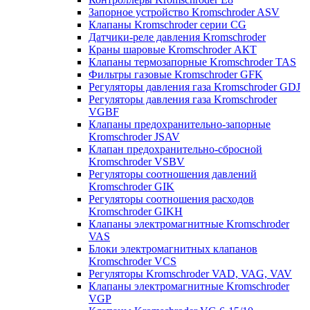
Запорное устройство Kromschroder ASV
Клапаны Kromschroder серии CG
Датчики-реле давления Kromschroder
Краны шаровые Kromschroder АКТ
Клапаны термозапорные Kromschroder TAS
Фильтры газовые Kromschroder GFK
Регуляторы давления газа Kromschroder GDJ
Регуляторы давления газа Kromschroder
VGBF
Клапаны предохранительно-запорные
Kromschroder JSAV
Клапан предохранительно-сбросной
Kromschroder VSBV
Регуляторы соотношения давлений
Kromschroder GIK
Регуляторы соотношения расходов
Kromschroder GIKH
Клапаны электромагнитные Kromschroder
VAS
Блоки электромагнитных клапанов
Kromschroder VCS
Регуляторы Kromschroder VAD, VAG, VAV
Клапаны электромагнитные Kromschroder
VGP