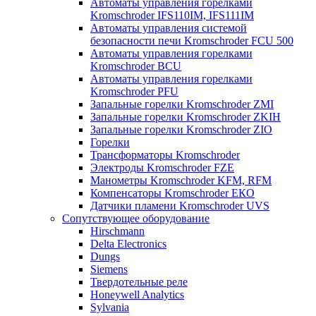
Автоматы управления горелками
Kromschroder IFS110IM, IFS111IM
Автоматы управления системой
безопасности печи Kromschroder FCU 500
Автоматы управления горелками
Kromschroder BCU
Автоматы управления горелками
Kromschroder PFU
Запальные горелки Kromschroder ZМI
Запальные горелки Kromschroder ZKIH
Запальные горелки Kromschroder ZIO
Горелки
Трансформаторы Kromschroder
Электроды Kromschroder FZE
Манометры Kromschroder KFM, RFM
Компенсаторы Kromschroder ЕКО
Датчики пламени Kromschroder UVS
Сопутствующее оборудование
Hirschmann
Delta Electronics
Dungs
Siemens
Твердотельные реле
Honeywell Analytics
Sylvania