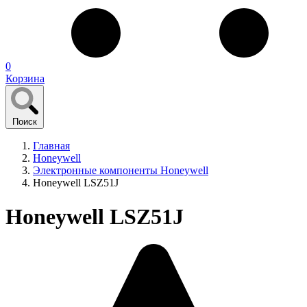
0
Корзина
Поиск
Главная
Honeywell
Электронные компоненты Honeywell
Honeywell LSZ51J
Honeywell LSZ51J