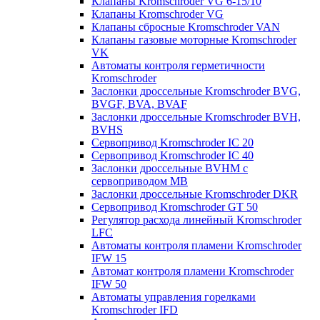
Клапаны Kromschroder VG 6-15/10
Клапаны Kromschroder VG
Клапаны сбросные Kromschroder VAN
Клапаны газовые моторные Kromschroder
VK
Автоматы контроля герметичности
Kromschroder
Заслонки дроссельные Kromschroder BVG,
BVGF, BVA, BVAF
Заслонки дроссельные Kromschroder BVH,
BVHS
Сервопривод Kromschroder IC 20
Сервопривод Kromschroder IC 40
Заслонки дроссельные BVHM с
сервоприводом МВ
Заслонки дроссельные Kromschroder DKR
Cервопривод Kromschroder GT 50
Регулятор расхода линейный Kromschroder
LFC
Автоматы контроля пламени Kromschroder
IFW 15
Автомат контроля пламени Kromschroder
IFW 50
Автоматы управления горелками
Kromschroder IFD