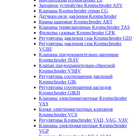
Запорное устройство Kromschroder ASV
Клапаны Kromschroder серии CG
Датчики-реле давления Kromschroder
Краны шаровые Kromschroder АКТ
Клапаны термозапорные Kromschroder TAS
Фильтры газовые Kromschroder GFK
Регуляторы давления газа Kromschroder GDJ
Регуляторы давления газа Kromschroder
VGBF
Клапаны предохранительно-запорные
Kromschroder JSAV
Клапан предохранительно-сбросной
Kromschroder VSBV
Регуляторы соотношения давлений
Kromschroder GIK
Регуляторы соотношения расходов
Kromschroder GIKH
Клапаны электромагнитные Kromschroder
VAS
Блоки электромагнитных клапанов
Kromschroder VCS
Регуляторы Kromschroder VAD, VAG, VAV
Клапаны электромагнитные Kromschroder
VGP