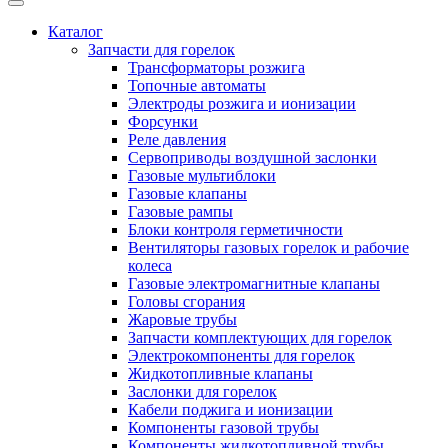
Каталог
Запчасти для горелок
Трансформаторы розжига
Топочные автоматы
Электроды розжига и ионизации
Форсунки
Реле давления
Сервоприводы воздушной заслонки
Газовые мультиблоки
Газовые клапаны
Газовые рампы
Блоки контроля герметичности
Вентиляторы газовых горелок и рабочие
колеса
Газовые электромагнитные клапаны
Головы сгорания
Жаровые трубы
Запчасти комплектующих для горелок
Электрокомпоненты для горелок
Жидкотопливные клапаны
Заслонки для горелок
Кабели поджига и ионизации
Компоненты газовой трубы
Компоненты жидкотопливной трубы