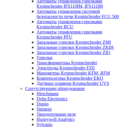
Автоматы управления горелками
Kromschroder IFS110IM, IFS111IM
Автоматы управления системой
безопасности печи Kromschroder FCU 500
Автоматы управления горелками
Kromschroder BCU
Автоматы управления горелками
Kromschroder PFU
Запальные горелки Kromschroder ZМI
Запальные горелки Kromschroder ZKIH
Запальные горелки Kromschroder ZIO
Горелки
Трансформаторы Kromschroder
Электроды Kromschroder FZE
Манометры Kromschroder KFM, RFM
Компенсаторы Kromschroder ЕКО
Датчики пламени Kromschroder UVS
Сопутствующее оборудование
Hirschmann
Delta Electronics
Dungs
Siemens
Твердотельные реле
Honeywell Analytics
Sylvania