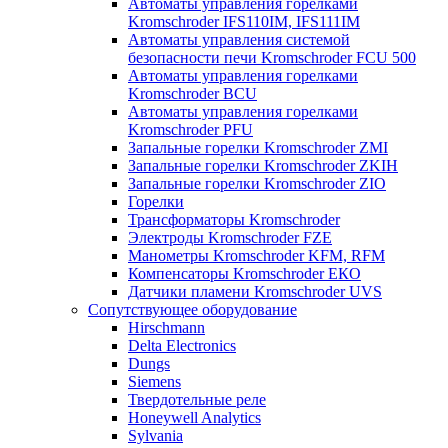
Автоматы управления горелками
Kromschroder IFS110IM, IFS111IM
Автоматы управления системой
безопасности печи Kromschroder FCU 500
Автоматы управления горелками
Kromschroder BCU
Автоматы управления горелками
Kromschroder PFU
Запальные горелки Kromschroder ZМI
Запальные горелки Kromschroder ZKIH
Запальные горелки Kromschroder ZIO
Горелки
Трансформаторы Kromschroder
Электроды Kromschroder FZE
Манометры Kromschroder KFM, RFM
Компенсаторы Kromschroder ЕКО
Датчики пламени Kromschroder UVS
Сопутствующее оборудование
Hirschmann
Delta Electronics
Dungs
Siemens
Твердотельные реле
Honeywell Analytics
Sylvania