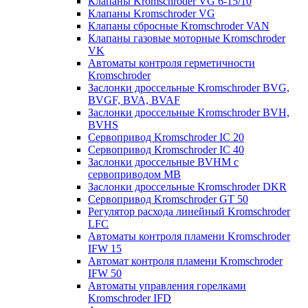
Клапаны Kromschroder VG 6-15/10
Клапаны Kromschroder VG
Клапаны сбросные Kromschroder VAN
Клапаны газовые моторные Kromschroder
VK
Автоматы контроля герметичности
Kromschroder
Заслонки дроссельные Kromschroder BVG,
BVGF, BVA, BVAF
Заслонки дроссельные Kromschroder BVH,
BVHS
Сервопривод Kromschroder IC 20
Сервопривод Kromschroder IC 40
Заслонки дроссельные BVHM с
сервоприводом МВ
Заслонки дроссельные Kromschroder DKR
Cервопривод Kromschroder GT 50
Регулятор расхода линейный Kromschroder
LFC
Автоматы контроля пламени Kromschroder
IFW 15
Автомат контроля пламени Kromschroder
IFW 50
Автоматы управления горелками
Kromschroder IFD