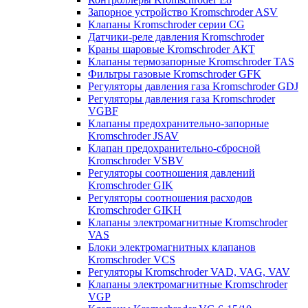
Запорное устройство Kromschroder ASV
Клапаны Kromschroder серии CG
Датчики-реле давления Kromschroder
Краны шаровые Kromschroder АКТ
Клапаны термозапорные Kromschroder TAS
Фильтры газовые Kromschroder GFK
Регуляторы давления газа Kromschroder GDJ
Регуляторы давления газа Kromschroder
VGBF
Клапаны предохранительно-запорные
Kromschroder JSAV
Клапан предохранительно-сбросной
Kromschroder VSBV
Регуляторы соотношения давлений
Kromschroder GIK
Регуляторы соотношения расходов
Kromschroder GIKH
Клапаны электромагнитные Kromschroder
VAS
Блоки электромагнитных клапанов
Kromschroder VCS
Регуляторы Kromschroder VAD, VAG, VAV
Клапаны электромагнитные Kromschroder
VGP