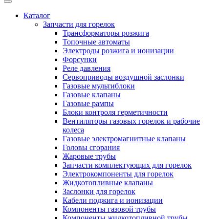
Каталог
Запчасти для горелок
Трансформаторы розжига
Топочные автоматы
Электроды розжига и ионизации
Форсунки
Реле давления
Сервоприводы воздушной заслонки
Газовые мультиблоки
Газовые клапаны
Газовые рампы
Блоки контроля герметичности
Вентиляторы газовых горелок и рабочие
колеса
Газовые электромагнитные клапаны
Головы сгорания
Жаровые трубы
Запчасти комплектующих для горелок
Электрокомпоненты для горелок
Жидкотопливные клапаны
Заслонки для горелок
Кабели поджига и ионизации
Компоненты газовой трубы
Компоненты жидкотопливной трубы