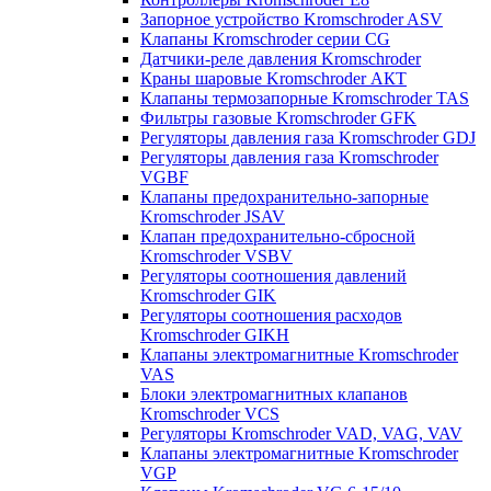
Запорное устройство Kromschroder ASV
Клапаны Kromschroder серии CG
Датчики-реле давления Kromschroder
Краны шаровые Kromschroder АКТ
Клапаны термозапорные Kromschroder TAS
Фильтры газовые Kromschroder GFK
Регуляторы давления газа Kromschroder GDJ
Регуляторы давления газа Kromschroder
VGBF
Клапаны предохранительно-запорные
Kromschroder JSAV
Клапан предохранительно-сбросной
Kromschroder VSBV
Регуляторы соотношения давлений
Kromschroder GIK
Регуляторы соотношения расходов
Kromschroder GIKH
Клапаны электромагнитные Kromschroder
VAS
Блоки электромагнитных клапанов
Kromschroder VCS
Регуляторы Kromschroder VAD, VAG, VAV
Клапаны электромагнитные Kromschroder
VGP