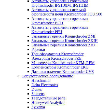
Автоматы управления горелками
Kromschroder IFS110IM, IFS111IM
Автоматы управления системой
безопасности печи Kromschroder FCU 500
Автоматы управления горелками
Kromschroder BCU
Автоматы управления горелками
Kromschroder PFU
Запальные горелки Kromschroder ZМI
Запальные горелки Kromschroder ZKIH
Запальные горелки Kromschroder ZIO
Горелки
Трансформаторы Kromschroder
Электроды Kromschroder FZE
Манометры Kromschroder KFM, RFM
Компенсаторы Kromschroder ЕКО
Датчики пламени Kromschroder UVS
Сопутствующее оборудование
Hirschmann
Delta Electronics
Dungs
Siemens
Твердотельные реле
Honeywell Analytics
Sylvania