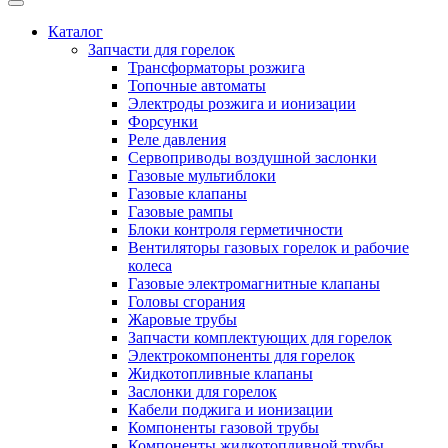
Каталог
Запчасти для горелок
Трансформаторы розжига
Топочные автоматы
Электроды розжига и ионизации
Форсунки
Реле давления
Сервоприводы воздушной заслонки
Газовые мультиблоки
Газовые клапаны
Газовые рампы
Блоки контроля герметичности
Вентиляторы газовых горелок и рабочие
колеса
Газовые электромагнитные клапаны
Головы сгорания
Жаровые трубы
Запчасти комплектующих для горелок
Электрокомпоненты для горелок
Жидкотопливные клапаны
Заслонки для горелок
Кабели поджига и ионизации
Компоненты газовой трубы
Компоненты жидкотопливной трубы