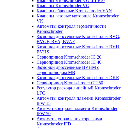
Клапаны Kromschroder VG 6-15/10
Клапаны Kromschroder VG
Клапаны сбросные Kromschroder VAN
Клапаны газовые моторные Kromschroder
VK
Автоматы контроля герметичности
Kromschroder
Заслонки дроссельные Kromschroder BVG,
BVGF, BVA, BVAF
Заслонки дроссельные Kromschroder BVH,
BVHS
Сервопривод Kromschroder IC 20
Сервопривод Kromschroder IC 40
Заслонки дроссельные BVHM с
сервоприводом МВ
Заслонки дроссельные Kromschroder DKR
Cервопривод Kromschroder GT 50
Регулятор расхода линейный Kromschroder
LFC
Автоматы контроля пламени Kromschroder
IFW 15
Автомат контроля пламени Kromschroder
IFW 50
Автоматы управления горелками
Kromschroder IFD