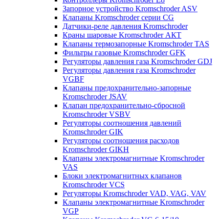
Запорное устройство Kromschroder ASV
Клапаны Kromschroder серии CG
Датчики-реле давления Kromschroder
Краны шаровые Kromschroder АКТ
Клапаны термозапорные Kromschroder TAS
Фильтры газовые Kromschroder GFK
Регуляторы давления газа Kromschroder GDJ
Регуляторы давления газа Kromschroder
VGBF
Клапаны предохранительно-запорные
Kromschroder JSAV
Клапан предохранительно-сбросной
Kromschroder VSBV
Регуляторы соотношения давлений
Kromschroder GIK
Регуляторы соотношения расходов
Kromschroder GIKH
Клапаны электромагнитные Kromschroder
VAS
Блоки электромагнитных клапанов
Kromschroder VCS
Регуляторы Kromschroder VAD, VAG, VAV
Клапаны электромагнитные Kromschroder
VGP