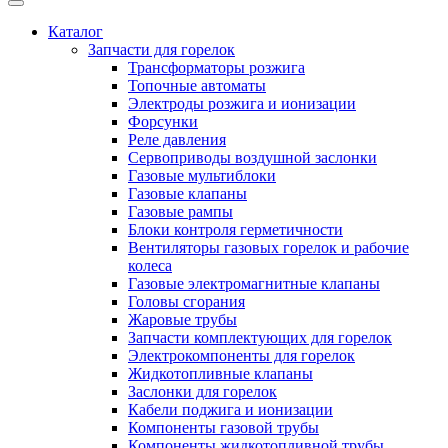
Каталог
Запчасти для горелок
Трансформаторы розжига
Топочные автоматы
Электроды розжига и ионизации
Форсунки
Реле давления
Сервоприводы воздушной заслонки
Газовые мультиблоки
Газовые клапаны
Газовые рампы
Блоки контроля герметичности
Вентиляторы газовых горелок и рабочие
колеса
Газовые электромагнитные клапаны
Головы сгорания
Жаровые трубы
Запчасти комплектующих для горелок
Электрокомпоненты для горелок
Жидкотопливные клапаны
Заслонки для горелок
Кабели поджига и ионизации
Компоненты газовой трубы
Компоненты жидкотопливной трубы