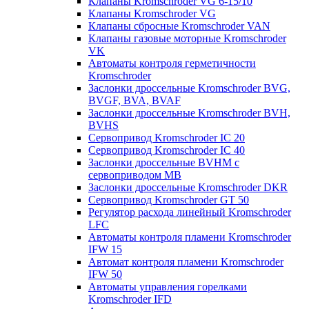
Клапаны Kromschroder VG 6-15/10
Клапаны Kromschroder VG
Клапаны сбросные Kromschroder VAN
Клапаны газовые моторные Kromschroder
VK
Автоматы контроля герметичности
Kromschroder
Заслонки дроссельные Kromschroder BVG,
BVGF, BVA, BVAF
Заслонки дроссельные Kromschroder BVH,
BVHS
Сервопривод Kromschroder IC 20
Сервопривод Kromschroder IC 40
Заслонки дроссельные BVHM с
сервоприводом МВ
Заслонки дроссельные Kromschroder DKR
Cервопривод Kromschroder GT 50
Регулятор расхода линейный Kromschroder
LFC
Автоматы контроля пламени Kromschroder
IFW 15
Автомат контроля пламени Kromschroder
IFW 50
Автоматы управления горелками
Kromschroder IFD