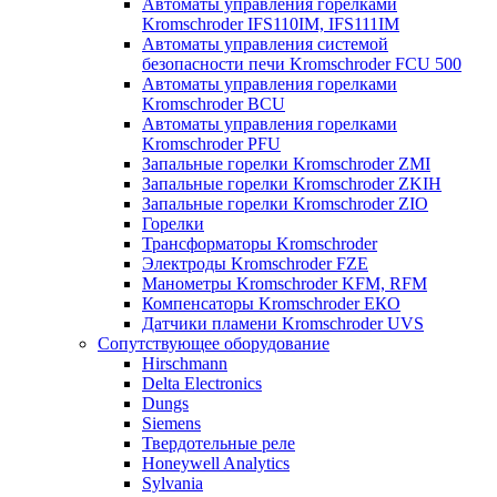
Автоматы управления горелками
Kromschroder IFS110IM, IFS111IM
Автоматы управления системой
безопасности печи Kromschroder FCU 500
Автоматы управления горелками
Kromschroder BCU
Автоматы управления горелками
Kromschroder PFU
Запальные горелки Kromschroder ZМI
Запальные горелки Kromschroder ZKIH
Запальные горелки Kromschroder ZIO
Горелки
Трансформаторы Kromschroder
Электроды Kromschroder FZE
Манометры Kromschroder KFM, RFM
Компенсаторы Kromschroder ЕКО
Датчики пламени Kromschroder UVS
Сопутствующее оборудование
Hirschmann
Delta Electronics
Dungs
Siemens
Твердотельные реле
Honeywell Analytics
Sylvania