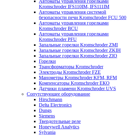
Автоматы управления горелками
Kromschroder IFS110IM, IFS111IM
Автоматы управления системой
безопасности печи Kromschroder FCU 500
Автоматы управления горелками
Kromschroder BCU
Автоматы управления горелками
Kromschroder PFU
Запальные горелки Kromschroder ZМI
Запальные горелки Kromschroder ZKIH
Запальные горелки Kromschroder ZIO
Горелки
Трансформаторы Kromschroder
Электроды Kromschroder FZE
Манометры Kromschroder KFM, RFM
Компенсаторы Kromschroder ЕКО
Датчики пламени Kromschroder UVS
Сопутствующее оборудование
Hirschmann
Delta Electronics
Dungs
Siemens
Твердотельные реле
Honeywell Analytics
Sylvania