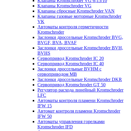
Клапаны Kromschroder VG 6-15/10
Клапаны Kromschroder VG
Клапаны сбросные Kromschroder VAN
Клапаны газовые моторные Kromschroder
VK
Автоматы контроля герметичности
Kromschroder
Заслонки дроссельные Kromschroder BVG,
BVGF, BVA, BVAF
Заслонки дроссельные Kromschroder BVH,
BVHS
Сервопривод Kromschroder IC 20
Сервопривод Kromschroder IC 40
Заслонки дроссельные BVHM с
сервоприводом МВ
Заслонки дроссельные Kromschroder DKR
Cервопривод Kromschroder GT 50
Регулятор расхода линейный Kromschroder
LFC
Автоматы контроля пламени Kromschroder
IFW 15
Автомат контроля пламени Kromschroder
IFW 50
Автоматы управления горелками
Kromschroder IFD