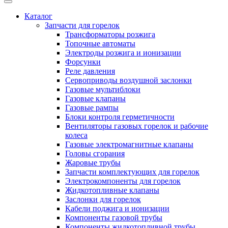
Каталог
Запчасти для горелок
Трансформаторы розжига
Топочные автоматы
Электроды розжига и ионизации
Форсунки
Реле давления
Сервоприводы воздушной заслонки
Газовые мультиблоки
Газовые клапаны
Газовые рампы
Блоки контроля герметичности
Вентиляторы газовых горелок и рабочие
колеса
Газовые электромагнитные клапаны
Головы сгорания
Жаровые трубы
Запчасти комплектующих для горелок
Электрокомпоненты для горелок
Жидкотопливные клапаны
Заслонки для горелок
Кабели поджига и ионизации
Компоненты газовой трубы
Компоненты жидкотопливной трубы