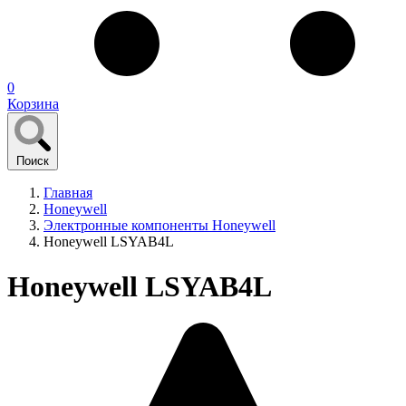
0
Корзина
Поиск
Главная
Honeywell
Электронные компоненты Honeywell
Honeywell LSYAB4L
Honeywell LSYAB4L