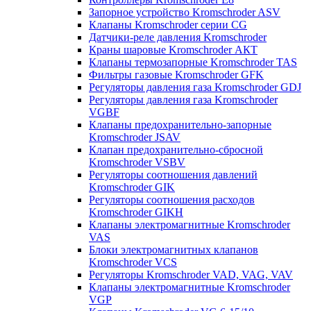
Запорное устройство Kromschroder ASV
Клапаны Kromschroder серии CG
Датчики-реле давления Kromschroder
Краны шаровые Kromschroder АКТ
Клапаны термозапорные Kromschroder TAS
Фильтры газовые Kromschroder GFK
Регуляторы давления газа Kromschroder GDJ
Регуляторы давления газа Kromschroder
VGBF
Клапаны предохранительно-запорные
Kromschroder JSAV
Клапан предохранительно-сбросной
Kromschroder VSBV
Регуляторы соотношения давлений
Kromschroder GIK
Регуляторы соотношения расходов
Kromschroder GIKH
Клапаны электромагнитные Kromschroder
VAS
Блоки электромагнитных клапанов
Kromschroder VCS
Регуляторы Kromschroder VAD, VAG, VAV
Клапаны электромагнитные Kromschroder
VGP