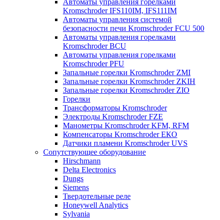
Автоматы управления горелками
Kromschroder IFS110IM, IFS111IM
Автоматы управления системой
безопасности печи Kromschroder FCU 500
Автоматы управления горелками
Kromschroder BCU
Автоматы управления горелками
Kromschroder PFU
Запальные горелки Kromschroder ZМI
Запальные горелки Kromschroder ZKIH
Запальные горелки Kromschroder ZIO
Горелки
Трансформаторы Kromschroder
Электроды Kromschroder FZE
Манометры Kromschroder KFM, RFM
Компенсаторы Kromschroder ЕКО
Датчики пламени Kromschroder UVS
Сопутствующее оборудование
Hirschmann
Delta Electronics
Dungs
Siemens
Твердотельные реле
Honeywell Analytics
Sylvania