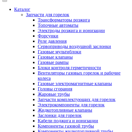
Каталог
Запчасти для горелок
Трансформаторы розжига
Топочные автоматы
Электроды розжига и ионизации
Форсунки
Реле давления
Сервоприводы воздушной заслонки
Газовые мультиблоки
Газовые клапаны
Газовые рампы
Блоки контроля герметичности
Вентиляторы газовых горелок и рабочие
колеса
Газовые электромагнитные клапаны
Головы сгорания
Жаровые трубы
Запчасти комплектующих для горелок
Электрокомпоненты для горелок
Жидкотопливные клапаны
Заслонки для горелок
Кабели поджига и ионизации
Компоненты газовой трубы
Компоненты жидкотопливной трубы