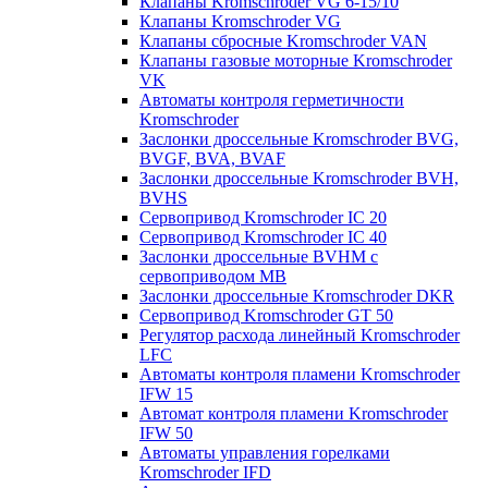
Клапаны Kromschroder VG 6-15/10
Клапаны Kromschroder VG
Клапаны сбросные Kromschroder VAN
Клапаны газовые моторные Kromschroder
VK
Автоматы контроля герметичности
Kromschroder
Заслонки дроссельные Kromschroder BVG,
BVGF, BVA, BVAF
Заслонки дроссельные Kromschroder BVH,
BVHS
Сервопривод Kromschroder IC 20
Сервопривод Kromschroder IC 40
Заслонки дроссельные BVHM с
сервоприводом МВ
Заслонки дроссельные Kromschroder DKR
Cервопривод Kromschroder GT 50
Регулятор расхода линейный Kromschroder
LFC
Автоматы контроля пламени Kromschroder
IFW 15
Автомат контроля пламени Kromschroder
IFW 50
Автоматы управления горелками
Kromschroder IFD