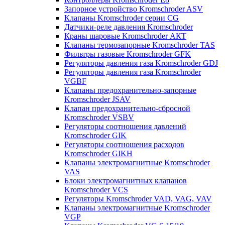
Запорное устройство Kromschroder ASV
Клапаны Kromschroder серии CG
Датчики-реле давления Kromschroder
Краны шаровые Kromschroder АКТ
Клапаны термозапорные Kromschroder TAS
Фильтры газовые Kromschroder GFK
Регуляторы давления газа Kromschroder GDJ
Регуляторы давления газа Kromschroder
VGBF
Клапаны предохранительно-запорные
Kromschroder JSAV
Клапан предохранительно-сбросной
Kromschroder VSBV
Регуляторы соотношения давлений
Kromschroder GIK
Регуляторы соотношения расходов
Kromschroder GIKH
Клапаны электромагнитные Kromschroder
VAS
Блоки электромагнитных клапанов
Kromschroder VCS
Регуляторы Kromschroder VAD, VAG, VAV
Клапаны электромагнитные Kromschroder
VGP