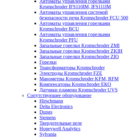
Автоматы управления горелками
Kromschroder IFS110IM, IFS111IM
Автоматы управления системой
безопасности печи Kromschroder FCU 500
Автоматы управления горелками
Kromschroder BCU
Автоматы управления горелками
Kromschroder PFU
Запальные горелки Kromschroder ZМI
Запальные горелки Kromschroder ZKIH
Запальные горелки Kromschroder ZIO
Горелки
Трансформаторы Kromschroder
Электроды Kromschroder FZE
Манометры Kromschroder KFM, RFM
Компенсаторы Kromschroder ЕКО
Датчики пламени Kromschroder UVS
Сопутствующее оборудование
Hirschmann
Delta Electronics
Dungs
Siemens
Твердотельные реле
Honeywell Analytics
Sylvania