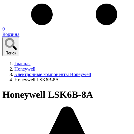
0
Корзина
Поиск
Главная
Honeywell
Электронные компоненты Honeywell
Honeywell LSK6B-8A
Honeywell LSK6B-8A