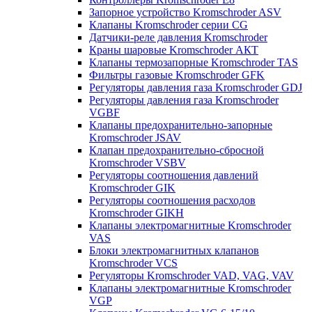
Запорное устройство Kromschroder ASV
Клапаны Kromschroder серии CG
Датчики-реле давления Kromschroder
Краны шаровые Kromschroder АКТ
Клапаны термозапорные Kromschroder TAS
Фильтры газовые Kromschroder GFK
Регуляторы давления газа Kromschroder GDJ
Регуляторы давления газа Kromschroder
VGBF
Клапаны предохранительно-запорные
Kromschroder JSAV
Клапан предохранительно-сбросной
Kromschroder VSBV
Регуляторы соотношения давлений
Kromschroder GIK
Регуляторы соотношения расходов
Kromschroder GIKH
Клапаны электромагнитные Kromschroder
VAS
Блоки электромагнитных клапанов
Kromschroder VCS
Регуляторы Kromschroder VAD, VAG, VAV
Клапаны электромагнитные Kromschroder
VGP