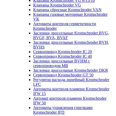
Клапаны Kromschroder VG 6-15/10
Клапаны Kromschroder VG
Клапаны сбросные Kromschroder VAN
Клапаны газовые моторные Kromschroder
VK
Автоматы контроля герметичности
Kromschroder
Заслонки дроссельные Kromschroder BVG,
BVGF, BVA, BVAF
Заслонки дроссельные Kromschroder BVH,
BVHS
Сервопривод Kromschroder IC 20
Сервопривод Kromschroder IC 40
Заслонки дроссельные BVHM с
сервоприводом МВ
Заслонки дроссельные Kromschroder DKR
Cервопривод Kromschroder GT 50
Регулятор расхода линейный Kromschroder
LFC
Автоматы контроля пламени Kromschroder
IFW 15
Автомат контроля пламени Kromschroder
IFW 50
Автоматы управления горелками
Kromschroder IFD