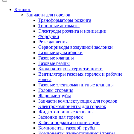
Каталог
Запчасти для горелок
Трансформаторы розжига
Топочные автоматы
Электроды розжига и ионизации
Форсунки
Реле давления
Сервоприводы воздушной заслонки
Газовые мультиблоки
Газовые клапаны
Газовые рампы
Блоки контроля герметичности
Вентиляторы газовых горелок и рабочие
колеса
Газовые электромагнитные клапаны
Головы сгорания
Жаровые трубы
Запчасти комплектующих для горелок
Электрокомпоненты для горелок
Жидкотопливные клапаны
Заслонки для горелок
Кабели поджига и ионизации
Компоненты газовой трубы
Компоненты жидкотопливной трубы