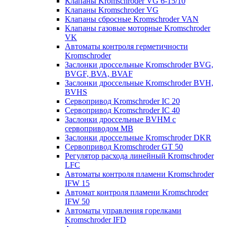
Клапаны Kromschroder VG 6-15/10
Клапаны Kromschroder VG
Клапаны сбросные Kromschroder VAN
Клапаны газовые моторные Kromschroder
VK
Автоматы контроля герметичности
Kromschroder
Заслонки дроссельные Kromschroder BVG,
BVGF, BVA, BVAF
Заслонки дроссельные Kromschroder BVH,
BVHS
Сервопривод Kromschroder IC 20
Сервопривод Kromschroder IC 40
Заслонки дроссельные BVHM с
сервоприводом МВ
Заслонки дроссельные Kromschroder DKR
Cервопривод Kromschroder GT 50
Регулятор расхода линейный Kromschroder
LFC
Автоматы контроля пламени Kromschroder
IFW 15
Автомат контроля пламени Kromschroder
IFW 50
Автоматы управления горелками
Kromschroder IFD