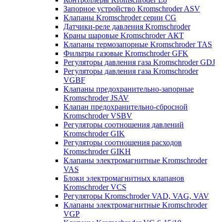
Запорное устройство Kromschroder ASV
Клапаны Kromschroder серии CG
Датчики-реле давления Kromschroder
Краны шаровые Kromschroder АКТ
Клапаны термозапорные Kromschroder TAS
Фильтры газовые Kromschroder GFK
Регуляторы давления газа Kromschroder GDJ
Регуляторы давления газа Kromschroder
VGBF
Клапаны предохранительно-запорные
Kromschroder JSAV
Клапан предохранительно-сбросной
Kromschroder VSBV
Регуляторы соотношения давлений
Kromschroder GIK
Регуляторы соотношения расходов
Kromschroder GIKH
Клапаны электромагнитные Kromschroder
VAS
Блоки электромагнитных клапанов
Kromschroder VCS
Регуляторы Kromschroder VAD, VAG, VAV
Клапаны электромагнитные Kromschroder
VGP