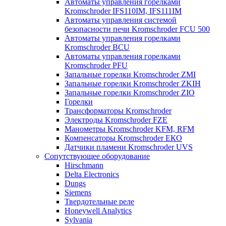
Автоматы управления горелками
Kromschroder IFS110IM, IFS111IM
Автоматы управления системой
безопасности печи Kromschroder FCU 500
Автоматы управления горелками
Kromschroder BCU
Автоматы управления горелками
Kromschroder PFU
Запальные горелки Kromschroder ZМI
Запальные горелки Kromschroder ZKIH
Запальные горелки Kromschroder ZIO
Горелки
Трансформаторы Kromschroder
Электроды Kromschroder FZE
Манометры Kromschroder KFM, RFM
Компенсаторы Kromschroder ЕКО
Датчики пламени Kromschroder UVS
Сопутствующее оборудование
Hirschmann
Delta Electronics
Dungs
Siemens
Твердотельные реле
Honeywell Analytics
Sylvania