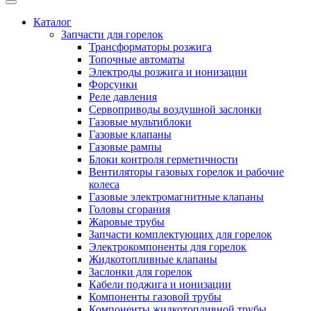
Каталог
Запчасти для горелок
Трансформаторы розжига
Топочные автоматы
Электроды розжига и ионизации
Форсунки
Реле давления
Сервоприводы воздушной заслонки
Газовые мультиблоки
Газовые клапаны
Газовые рампы
Блоки контроля герметичности
Вентиляторы газовых горелок и рабочие
колеса
Газовые электромагнитные клапаны
Головы сгорания
Жаровые трубы
Запчасти комплектующих для горелок
Электрокомпоненты для горелок
Жидкотопливные клапаны
Заслонки для горелок
Кабели поджига и ионизации
Компоненты газовой трубы
Компоненты жидкотопливной трубы