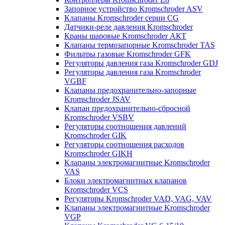
Запорное устройство Kromschroder ASV
Клапаны Kromschroder серии CG
Датчики-реле давления Kromschroder
Краны шаровые Kromschroder АКТ
Клапаны термозапорные Kromschroder TAS
Фильтры газовые Kromschroder GFK
Регуляторы давления газа Kromschroder GDJ
Регуляторы давления газа Kromschroder
VGBF
Клапаны предохранительно-запорные
Kromschroder JSAV
Клапан предохранительно-сбросной
Kromschroder VSBV
Регуляторы соотношения давлений
Kromschroder GIK
Регуляторы соотношения расходов
Kromschroder GIKH
Клапаны электромагнитные Kromschroder
VAS
Блоки электромагнитных клапанов
Kromschroder VCS
Регуляторы Kromschroder VAD, VAG, VAV
Клапаны электромагнитные Kromschroder
VGP