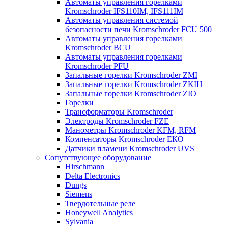
Автоматы управления горелками
Kromschroder IFS110IM, IFS111IM
Автоматы управления системой
безопасности печи Kromschroder FCU 500
Автоматы управления горелками
Kromschroder BCU
Автоматы управления горелками
Kromschroder PFU
Запальные горелки Kromschroder ZМI
Запальные горелки Kromschroder ZKIH
Запальные горелки Kromschroder ZIO
Горелки
Трансформаторы Kromschroder
Электроды Kromschroder FZE
Манометры Kromschroder KFM, RFM
Компенсаторы Kromschroder ЕКО
Датчики пламени Kromschroder UVS
Сопутствующее оборудование
Hirschmann
Delta Electronics
Dungs
Siemens
Твердотельные реле
Honeywell Analytics
Sylvania