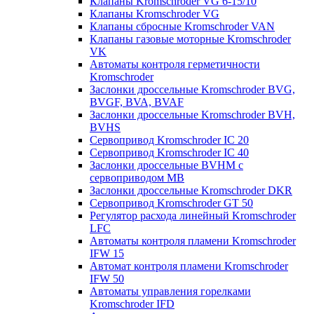
Клапаны Kromschroder VG 6-15/10
Клапаны Kromschroder VG
Клапаны сбросные Kromschroder VAN
Клапаны газовые моторные Kromschroder
VK
Автоматы контроля герметичности
Kromschroder
Заслонки дроссельные Kromschroder BVG,
BVGF, BVA, BVAF
Заслонки дроссельные Kromschroder BVH,
BVHS
Сервопривод Kromschroder IC 20
Сервопривод Kromschroder IC 40
Заслонки дроссельные BVHM с
сервоприводом МВ
Заслонки дроссельные Kromschroder DKR
Cервопривод Kromschroder GT 50
Регулятор расхода линейный Kromschroder
LFC
Автоматы контроля пламени Kromschroder
IFW 15
Автомат контроля пламени Kromschroder
IFW 50
Автоматы управления горелками
Kromschroder IFD