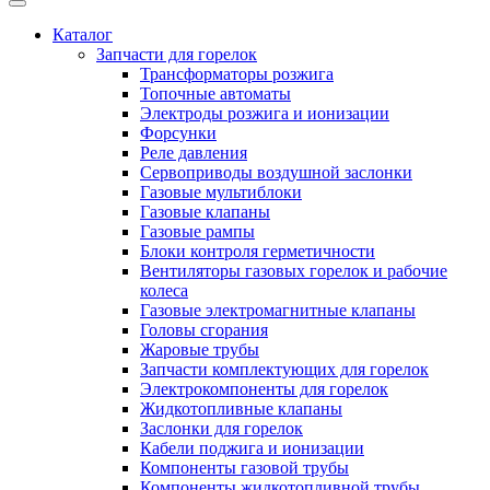
Каталог
Запчасти для горелок
Трансформаторы розжига
Топочные автоматы
Электроды розжига и ионизации
Форсунки
Реле давления
Сервоприводы воздушной заслонки
Газовые мультиблоки
Газовые клапаны
Газовые рампы
Блоки контроля герметичности
Вентиляторы газовых горелок и рабочие
колеса
Газовые электромагнитные клапаны
Головы сгорания
Жаровые трубы
Запчасти комплектующих для горелок
Электрокомпоненты для горелок
Жидкотопливные клапаны
Заслонки для горелок
Кабели поджига и ионизации
Компоненты газовой трубы
Компоненты жидкотопливной трубы