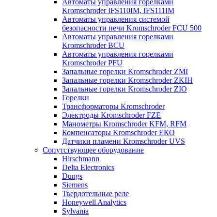
Автоматы управления горелками
Kromschroder IFS110IM, IFS111IM
Автоматы управления системой
безопасности печи Kromschroder FCU 500
Автоматы управления горелками
Kromschroder BCU
Автоматы управления горелками
Kromschroder PFU
Запальные горелки Kromschroder ZМI
Запальные горелки Kromschroder ZKIH
Запальные горелки Kromschroder ZIO
Горелки
Трансформаторы Kromschroder
Электроды Kromschroder FZE
Манометры Kromschroder KFM, RFM
Компенсаторы Kromschroder ЕКО
Датчики пламени Kromschroder UVS
Сопутствующее оборудование
Hirschmann
Delta Electronics
Dungs
Siemens
Твердотельные реле
Honeywell Analytics
Sylvania