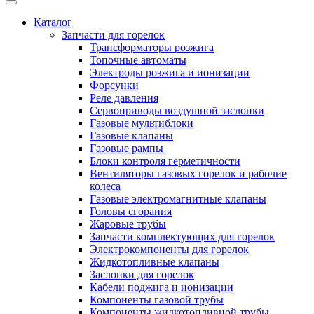
Каталог
Запчасти для горелок
Трансформаторы розжига
Топочные автоматы
Электроды розжига и ионизации
Форсунки
Реле давления
Сервоприводы воздушной заслонки
Газовые мультиблоки
Газовые клапаны
Газовые рампы
Блоки контроля герметичности
Вентиляторы газовых горелок и рабочие
колеса
Газовые электромагнитные клапаны
Головы сгорания
Жаровые трубы
Запчасти комплектующих для горелок
Электрокомпоненты для горелок
Жидкотопливные клапаны
Заслонки для горелок
Кабели поджига и ионизации
Компоненты газовой трубы
Компоненты жидкотопливной трубы