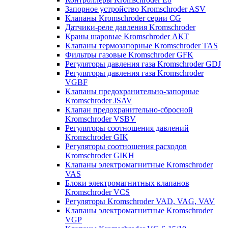
Запорное устройство Kromschroder ASV
Клапаны Kromschroder серии CG
Датчики-реле давления Kromschroder
Краны шаровые Kromschroder АКТ
Клапаны термозапорные Kromschroder TAS
Фильтры газовые Kromschroder GFK
Регуляторы давления газа Kromschroder GDJ
Регуляторы давления газа Kromschroder
VGBF
Клапаны предохранительно-запорные
Kromschroder JSAV
Клапан предохранительно-сбросной
Kromschroder VSBV
Регуляторы соотношения давлений
Kromschroder GIK
Регуляторы соотношения расходов
Kromschroder GIKH
Клапаны электромагнитные Kromschroder
VAS
Блоки электромагнитных клапанов
Kromschroder VCS
Регуляторы Kromschroder VAD, VAG, VAV
Клапаны электромагнитные Kromschroder
VGP