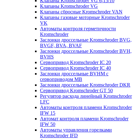
Клапаны Kromschroder VG 6-15/10
Клапаны Kromschroder VG
Клапаны сбросные Kromschroder VAN
Клапаны газовые моторные Kromschroder
VK
Автоматы контроля герметичности
Kromschroder
Заслонки дроссельные Kromschroder BVG,
BVGF, BVA, BVAF
Заслонки дроссельные Kromschroder BVH,
BVHS
Сервопривод Kromschroder IC 20
Сервопривод Kromschroder IC 40
Заслонки дроссельные BVHM с
сервоприводом МВ
Заслонки дроссельные Kromschroder DKR
Cервопривод Kromschroder GT 50
Регулятор расхода линейный Kromschroder
LFC
Автоматы контроля пламени Kromschroder
IFW 15
Автомат контроля пламени Kromschroder
IFW 50
Автоматы управления горелками
Kromschroder IFD