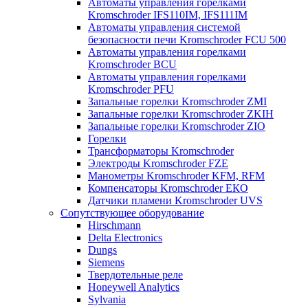
Автоматы управления горелками
Kromschroder IFS110IM, IFS111IM
Автоматы управления системой
безопасности печи Kromschroder FCU 500
Автоматы управления горелками
Kromschroder BCU
Автоматы управления горелками
Kromschroder PFU
Запальные горелки Kromschroder ZМI
Запальные горелки Kromschroder ZKIH
Запальные горелки Kromschroder ZIO
Горелки
Трансформаторы Kromschroder
Электроды Kromschroder FZE
Манометры Kromschroder KFM, RFM
Компенсаторы Kromschroder ЕКО
Датчики пламени Kromschroder UVS
Сопутствующее оборудование
Hirschmann
Delta Electronics
Dungs
Siemens
Твердотельные реле
Honeywell Analytics
Sylvania