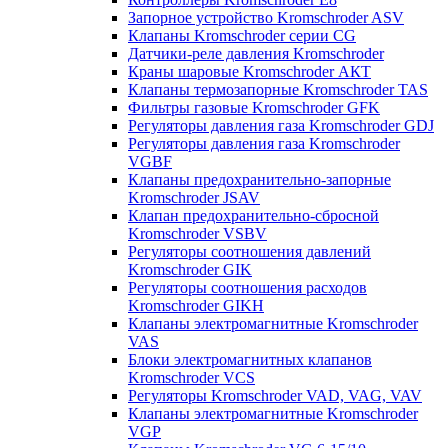
Запорное устройство Kromschroder ASV
Клапаны Kromschroder серии CG
Датчики-реле давления Kromschroder
Краны шаровые Kromschroder АКТ
Клапаны термозапорные Kromschroder TAS
Фильтры газовые Kromschroder GFK
Регуляторы давления газа Kromschroder GDJ
Регуляторы давления газа Kromschroder
VGBF
Клапаны предохранительно-запорные
Kromschroder JSAV
Клапан предохранительно-сбросной
Kromschroder VSBV
Регуляторы соотношения давлений
Kromschroder GIK
Регуляторы соотношения расходов
Kromschroder GIKH
Клапаны электромагнитные Kromschroder
VAS
Блоки электромагнитных клапанов
Kromschroder VCS
Регуляторы Kromschroder VAD, VAG, VAV
Клапаны электромагнитные Kromschroder
VGP