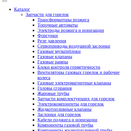
Каталог
Запчасти для горелок
Трансформаторы розжига
Топочные автоматы
Электроды розжига и ионизации
Форсунки
Реле давления
Сервоприводы воздушной заслонки
Газовые мультиблоки
Газовые клапаны
Газовые рампы
Блоки контроля герметичности
Вентиляторы газовых горелок и рабочие
колеса
Газовые электромагнитные клапаны
Головы сгорания
Жаровые трубы
Запчасти комплектующих для горелок
Электрокомпоненты для горелок
Жидкотопливные клапаны
Заслонки для горелок
Кабели поджига и ионизации
Компоненты газовой трубы
Компоненты жидкотопливной трубы