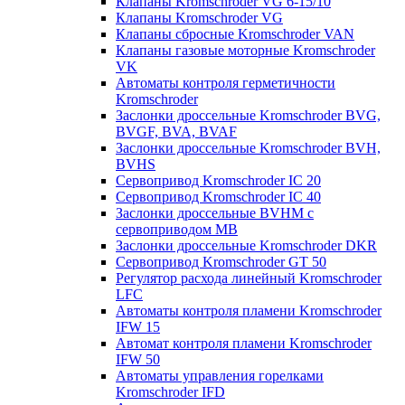
Клапаны Kromschroder VG 6-15/10
Клапаны Kromschroder VG
Клапаны сбросные Kromschroder VAN
Клапаны газовые моторные Kromschroder
VK
Автоматы контроля герметичности
Kromschroder
Заслонки дроссельные Kromschroder BVG,
BVGF, BVA, BVAF
Заслонки дроссельные Kromschroder BVH,
BVHS
Сервопривод Kromschroder IC 20
Сервопривод Kromschroder IC 40
Заслонки дроссельные BVHM с
сервоприводом МВ
Заслонки дроссельные Kromschroder DKR
Cервопривод Kromschroder GT 50
Регулятор расхода линейный Kromschroder
LFC
Автоматы контроля пламени Kromschroder
IFW 15
Автомат контроля пламени Kromschroder
IFW 50
Автоматы управления горелками
Kromschroder IFD