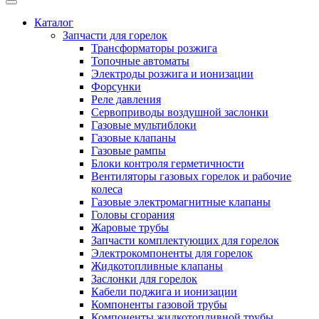
Каталог
Запчасти для горелок
Трансформаторы розжига
Топочные автоматы
Электроды розжига и ионизации
Форсунки
Реле давления
Сервоприводы воздушной заслонки
Газовые мультиблоки
Газовые клапаны
Газовые рампы
Блоки контроля герметичности
Вентиляторы газовых горелок и рабочие
колеса
Газовые электромагнитные клапаны
Головы сгорания
Жаровые трубы
Запчасти комплектующих для горелок
Электрокомпоненты для горелок
Жидкотопливные клапаны
Заслонки для горелок
Кабели поджига и ионизации
Компоненты газовой трубы
Компоненты жидкотопливной трубы