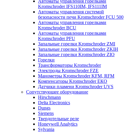
Автоматы управления горелками
Kromschroder IFS110IM, IFS111IM
Автоматы управления системой
безопасности печи Kromschroder FCU 500
Автоматы управления горелками
Kromschroder BCU
Автоматы управления горелками
Kromschroder PFU
Запальные горелки Kromschroder ZМI
Запальные горелки Kromschroder ZKIH
Запальные горелки Kromschroder ZIO
Горелки
Трансформаторы Kromschroder
Электроды Kromschroder FZE
Манометры Kromschroder KFM, RFM
Компенсаторы Kromschroder ЕКО
Датчики пламени Kromschroder UVS
Сопутствующее оборудование
Hirschmann
Delta Electronics
Dungs
Siemens
Твердотельные реле
Honeywell Analytics
Sylvania