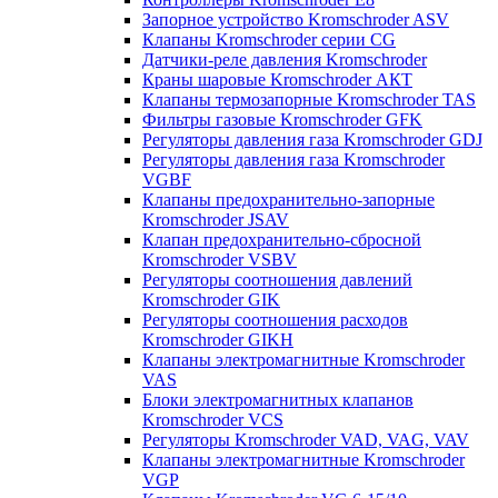
Запорное устройство Kromschroder ASV
Клапаны Kromschroder серии CG
Датчики-реле давления Kromschroder
Краны шаровые Kromschroder АКТ
Клапаны термозапорные Kromschroder TAS
Фильтры газовые Kromschroder GFK
Регуляторы давления газа Kromschroder GDJ
Регуляторы давления газа Kromschroder
VGBF
Клапаны предохранительно-запорные
Kromschroder JSAV
Клапан предохранительно-сбросной
Kromschroder VSBV
Регуляторы соотношения давлений
Kromschroder GIK
Регуляторы соотношения расходов
Kromschroder GIKH
Клапаны электромагнитные Kromschroder
VAS
Блоки электромагнитных клапанов
Kromschroder VCS
Регуляторы Kromschroder VAD, VAG, VAV
Клапаны электромагнитные Kromschroder
VGP