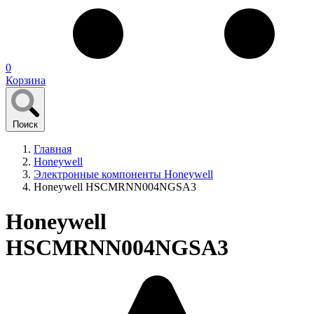
0
Корзина
Поиск
Главная
Honeywell
Электронные компоненты Honeywell
Honeywell HSCMRNN004NGSA3
Honeywell
HSCMRNN004NGSA3