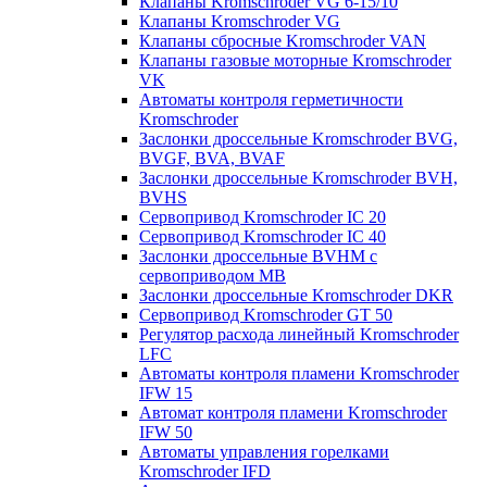
Клапаны Kromschroder VG 6-15/10
Клапаны Kromschroder VG
Клапаны сбросные Kromschroder VAN
Клапаны газовые моторные Kromschroder
VK
Автоматы контроля герметичности
Kromschroder
Заслонки дроссельные Kromschroder BVG,
BVGF, BVA, BVAF
Заслонки дроссельные Kromschroder BVH,
BVHS
Сервопривод Kromschroder IC 20
Сервопривод Kromschroder IC 40
Заслонки дроссельные BVHM с
сервоприводом МВ
Заслонки дроссельные Kromschroder DKR
Cервопривод Kromschroder GT 50
Регулятор расхода линейный Kromschroder
LFC
Автоматы контроля пламени Kromschroder
IFW 15
Автомат контроля пламени Kromschroder
IFW 50
Автоматы управления горелками
Kromschroder IFD