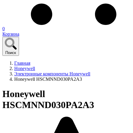
0
Корзина
Поиск
Главная
Honeywell
Электронные компоненты Honeywell
Honeywell HSCMNND030PA2A3
Honeywell
HSCMNND030PA2A3