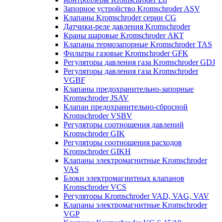
Запорное устройство Kromschroder ASV
Клапаны Kromschroder серии CG
Датчики-реле давления Kromschroder
Краны шаровые Kromschroder АКТ
Клапаны термозапорные Kromschroder TAS
Фильтры газовые Kromschroder GFK
Регуляторы давления газа Kromschroder GDJ
Регуляторы давления газа Kromschroder
VGBF
Клапаны предохранительно-запорные
Kromschroder JSAV
Клапан предохранительно-сбросной
Kromschroder VSBV
Регуляторы соотношения давлений
Kromschroder GIK
Регуляторы соотношения расходов
Kromschroder GIKH
Клапаны электромагнитные Kromschroder
VAS
Блоки электромагнитных клапанов
Kromschroder VCS
Регуляторы Kromschroder VAD, VAG, VAV
Клапаны электромагнитные Kromschroder
VGP