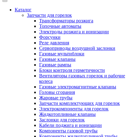
Каталог
Запчасти для горелок
Трансформаторы розжига
Топочные автоматы
Электроды розжига и ионизации
Форсунки
Реле давления
Сервоприводы воздушной заслонки
Газовые мультиблоки
Газовые клапаны
Газовые рампы
Блоки контроля герметичности
Вентиляторы газовых горелок и рабочие
колеса
Газовые электромагнитные клапаны
Головы сгорания
Жаровые трубы
Запчасти комплектующих для горелок
Электрокомпоненты для горелок
Жидкотопливные клапаны
Заслонки для горелок
Кабели поджига и ионизации
Компоненты газовой трубы
Компоненты жидкотопливной трубы