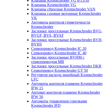
Клапаны Kromschroder VG 6-15/10
Клапаны Kromschroder VG
Клапаны сбросные Kromschroder VAN
Клапаны газовые моторные Kromschroder
VK
Автоматы контроля герметичности
Kromschroder
Заслонки дроссельные Kromschroder BVG,
BVGF, BVA, BVAF
Заслонки дроссельные Kromschroder BVH,
BVHS
Сервопривод Kromschroder IC 20
Сервопривод Kromschroder IC 40
Заслонки дроссельные BVHM с
сервоприводом МВ
Заслонки дроссельные Kromschroder DKR
Cервопривод Kromschroder GT 50
Регулятор расхода линейный Kromschroder
LFC
Автоматы контроля пламени Kromschroder
IFW 15
Автомат контроля пламени Kromschroder
IFW 50
Автоматы управления горелками
Kromschroder IFD