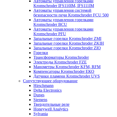
Автоматы управления горелками
Kromschroder IFS110IM, IFS111IM
Автоматы управления системой
безопасности печи Kromschroder FCU 500
Автоматы управления горелками
Kromschroder BCU
Автоматы управления горелками
Kromschroder PFU
Запальные горелки Kromschroder ZМI
Запальные горелки Kromschroder ZKIH
Запальные горелки Kromschroder ZIO
Горелки
Трансформаторы Kromschroder
Электроды Kromschroder FZE
Манометры Kromschroder KFM, RFM
Компенсаторы Kromschroder ЕКО
Датчики пламени Kromschroder UVS
Сопутствующее оборудование
Hirschmann
Delta Electronics
Dungs
Siemens
Твердотельные реле
Honeywell Analytics
Sylvania