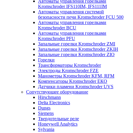
Автоматы управления горелками
Kromschroder IFS110IM, IFS111IM
Автоматы управления системой
безопасности печи Kromschroder FCU 500
Автоматы управления горелками
Kromschroder BCU
Автоматы управления горелками
Kromschroder PFU
Запальные горелки Kromschroder ZМI
Запальные горелки Kromschroder ZKIH
Запальные горелки Kromschroder ZIO
Горелки
Трансформаторы Kromschroder
Электроды Kromschroder FZE
Манометры Kromschroder KFM, RFM
Компенсаторы Kromschroder ЕКО
Датчики пламени Kromschroder UVS
Сопутствующее оборудование
Hirschmann
Delta Electronics
Dungs
Siemens
Твердотельные реле
Honeywell Analytics
Sylvania