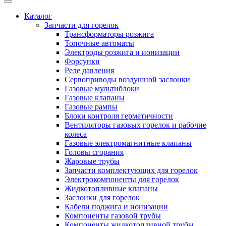
Каталог
Запчасти для горелок
Трансформаторы розжига
Топочные автоматы
Электроды розжига и ионизации
Форсунки
Реле давления
Сервоприводы воздушной заслонки
Газовые мультиблоки
Газовые клапаны
Газовые рампы
Блоки контроля герметичности
Вентиляторы газовых горелок и рабочие
колеса
Газовые электромагнитные клапаны
Головы сгорания
Жаровые трубы
Запчасти комплектующих для горелок
Электрокомпоненты для горелок
Жидкотопливные клапаны
Заслонки для горелок
Кабели поджига и ионизации
Компоненты газовой трубы
Компоненты жидкотопливной трубы