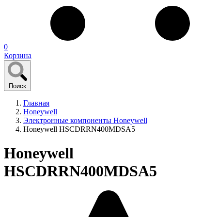
0
Корзина
Поиск
Главная
Honeywell
Электронные компоненты Honeywell
Honeywell HSCDRRN400MDSA5
Honeywell
HSCDRRN400MDSA5