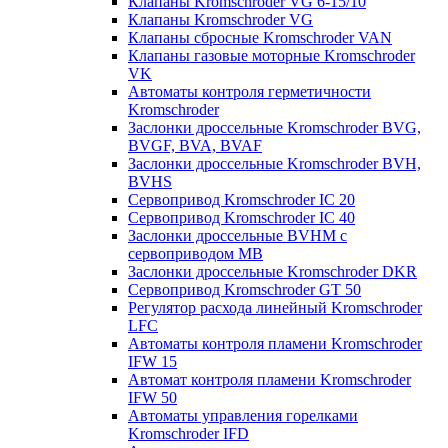
Клапаны Kromschroder VG 6-15/10
Клапаны Kromschroder VG
Клапаны сбросные Kromschroder VAN
Клапаны газовые моторные Kromschroder
VK
Автоматы контроля герметичности
Kromschroder
Заслонки дроссельные Kromschroder BVG,
BVGF, BVA, BVAF
Заслонки дроссельные Kromschroder BVH,
BVHS
Сервопривод Kromschroder IC 20
Сервопривод Kromschroder IC 40
Заслонки дроссельные BVHM с
сервоприводом МВ
Заслонки дроссельные Kromschroder DKR
Cервопривод Kromschroder GT 50
Регулятор расхода линейный Kromschroder
LFC
Автоматы контроля пламени Kromschroder
IFW 15
Автомат контроля пламени Kromschroder
IFW 50
Автоматы управления горелками
Kromschroder IFD