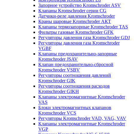
Запорное устройство Kromschroder ASV
Клапаны Kromschroder серии CG
Датчики-реле давления Kromschroder
Краны шаровые Kromschroder АКТ
Клапаны термозапорные Kromschroder TAS
Фильтры газовые Kromschroder GFK
Регуляторы давления газа Kromschroder GDJ
Регуляторы давления газа Kromschroder
VGBF
Клапаны предохранительно-запорные
Kromschroder JSAV
Клапан предохранительно-сбросной
Kromschroder VSBV
Регуляторы соотношения давлений
Kromschroder GIK
Регуляторы соотношения расходов
Kromschroder GIKH
Клапаны электромагнитные Kromschroder
VAS
Блоки электромагнитных клапанов
Kromschroder VCS
Регуляторы Kromschroder VAD, VAG, VAV
Клапаны электромагнитные Kromschroder
VGP