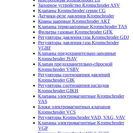
Запорное устройство Kromschroder ASV
Клапаны Kromschroder серии CG
Датчики-реле давления Kromschroder
Краны шаровые Kromschroder АКТ
Клапаны термозапорные Kromschroder TAS
Фильтры газовые Kromschroder GFK
Регуляторы давления газа Kromschroder GDJ
Регуляторы давления газа Kromschroder
VGBF
Клапаны предохранительно-запорные
Kromschroder JSAV
Клапан предохранительно-сбросной
Kromschroder VSBV
Регуляторы соотношения давлений
Kromschroder GIK
Регуляторы соотношения расходов
Kromschroder GIKH
Клапаны электромагнитные Kromschroder
VAS
Блоки электромагнитных клапанов
Kromschroder VCS
Регуляторы Kromschroder VAD, VAG, VAV
Клапаны электромагнитные Kromschroder
VGP