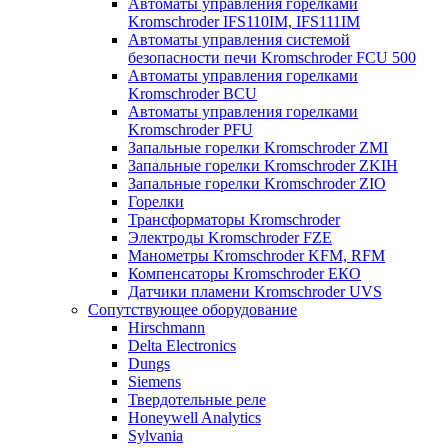
Автоматы управления горелками
Kromschroder IFS110IM, IFS111IM
Автоматы управления системой
безопасности печи Kromschroder FCU 500
Автоматы управления горелками
Kromschroder BCU
Автоматы управления горелками
Kromschroder PFU
Запальные горелки Kromschroder ZМI
Запальные горелки Kromschroder ZKIH
Запальные горелки Kromschroder ZIO
Горелки
Трансформаторы Kromschroder
Электроды Kromschroder FZE
Манометры Kromschroder KFM, RFM
Компенсаторы Kromschroder ЕКО
Датчики пламени Kromschroder UVS
Сопутствующее оборудование
Hirschmann
Delta Electronics
Dungs
Siemens
Твердотельные реле
Honeywell Analytics
Sylvania