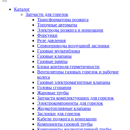
Каталог
Запчасти для горелок
Трансформаторы розжига
Топочные автоматы
Электроды розжига и ионизации
Форсунки
Реле давления
Сервоприводы воздушной заслонки
Газовые мультиблоки
Газовые клапаны
Газовые рампы
Блоки контроля герметичности
Вентиляторы газовых горелок и рабочие
колеса
Газовые электромагнитные клапаны
Головы сгорания
Жаровые трубы
Запчасти комплектующих для горелок
Электрокомпоненты для горелок
Жидкотопливные клапаны
Заслонки для горелок
Кабели поджига и ионизации
Компоненты газовой трубы
Компоненты жидкотопливной трубы