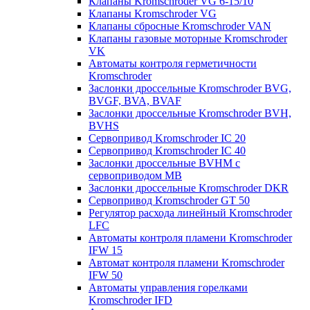
Клапаны Kromschroder VG 6-15/10
Клапаны Kromschroder VG
Клапаны сбросные Kromschroder VAN
Клапаны газовые моторные Kromschroder
VK
Автоматы контроля герметичности
Kromschroder
Заслонки дроссельные Kromschroder BVG,
BVGF, BVA, BVAF
Заслонки дроссельные Kromschroder BVH,
BVHS
Сервопривод Kromschroder IC 20
Сервопривод Kromschroder IC 40
Заслонки дроссельные BVHM с
сервоприводом МВ
Заслонки дроссельные Kromschroder DKR
Cервопривод Kromschroder GT 50
Регулятор расхода линейный Kromschroder
LFC
Автоматы контроля пламени Kromschroder
IFW 15
Автомат контроля пламени Kromschroder
IFW 50
Автоматы управления горелками
Kromschroder IFD