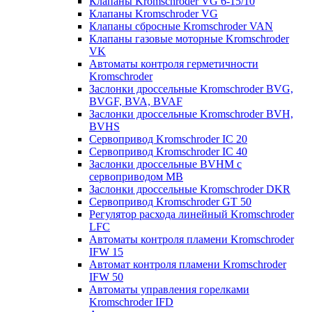
Клапаны Kromschroder VG 6-15/10
Клапаны Kromschroder VG
Клапаны сбросные Kromschroder VAN
Клапаны газовые моторные Kromschroder
VK
Автоматы контроля герметичности
Kromschroder
Заслонки дроссельные Kromschroder BVG,
BVGF, BVA, BVAF
Заслонки дроссельные Kromschroder BVH,
BVHS
Сервопривод Kromschroder IC 20
Сервопривод Kromschroder IC 40
Заслонки дроссельные BVHM с
сервоприводом МВ
Заслонки дроссельные Kromschroder DKR
Cервопривод Kromschroder GT 50
Регулятор расхода линейный Kromschroder
LFC
Автоматы контроля пламени Kromschroder
IFW 15
Автомат контроля пламени Kromschroder
IFW 50
Автоматы управления горелками
Kromschroder IFD