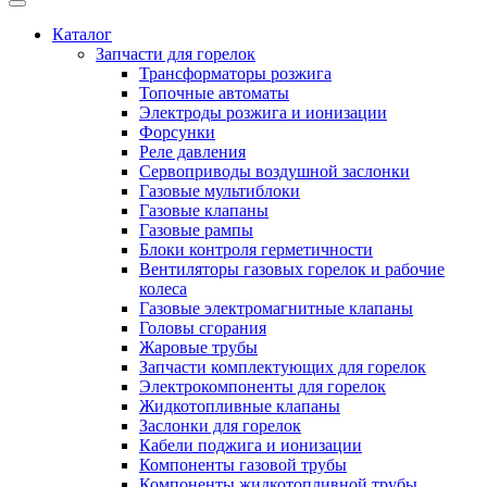
Каталог
Запчасти для горелок
Трансформаторы розжига
Топочные автоматы
Электроды розжига и ионизации
Форсунки
Реле давления
Сервоприводы воздушной заслонки
Газовые мультиблоки
Газовые клапаны
Газовые рампы
Блоки контроля герметичности
Вентиляторы газовых горелок и рабочие
колеса
Газовые электромагнитные клапаны
Головы сгорания
Жаровые трубы
Запчасти комплектующих для горелок
Электрокомпоненты для горелок
Жидкотопливные клапаны
Заслонки для горелок
Кабели поджига и ионизации
Компоненты газовой трубы
Компоненты жидкотопливной трубы