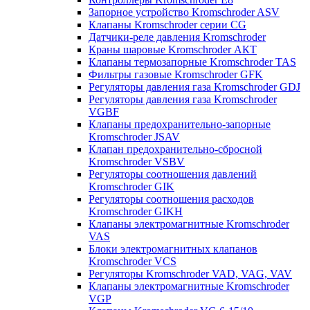
Запорное устройство Kromschroder ASV
Клапаны Kromschroder серии CG
Датчики-реле давления Kromschroder
Краны шаровые Kromschroder АКТ
Клапаны термозапорные Kromschroder TAS
Фильтры газовые Kromschroder GFK
Регуляторы давления газа Kromschroder GDJ
Регуляторы давления газа Kromschroder
VGBF
Клапаны предохранительно-запорные
Kromschroder JSAV
Клапан предохранительно-сбросной
Kromschroder VSBV
Регуляторы соотношения давлений
Kromschroder GIK
Регуляторы соотношения расходов
Kromschroder GIKH
Клапаны электромагнитные Kromschroder
VAS
Блоки электромагнитных клапанов
Kromschroder VCS
Регуляторы Kromschroder VAD, VAG, VAV
Клапаны электромагнитные Kromschroder
VGP