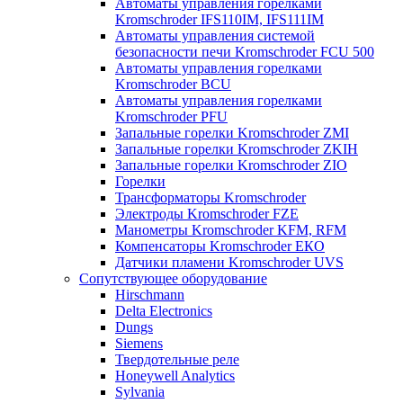
Автоматы управления горелками
Kromschroder IFS110IM, IFS111IM
Автоматы управления системой
безопасности печи Kromschroder FCU 500
Автоматы управления горелками
Kromschroder BCU
Автоматы управления горелками
Kromschroder PFU
Запальные горелки Kromschroder ZМI
Запальные горелки Kromschroder ZKIH
Запальные горелки Kromschroder ZIO
Горелки
Трансформаторы Kromschroder
Электроды Kromschroder FZE
Манометры Kromschroder KFM, RFM
Компенсаторы Kromschroder ЕКО
Датчики пламени Kromschroder UVS
Сопутствующее оборудование
Hirschmann
Delta Electronics
Dungs
Siemens
Твердотельные реле
Honeywell Analytics
Sylvania