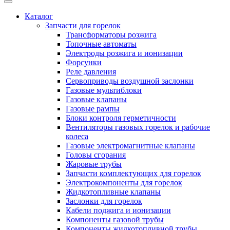
Каталог
Запчасти для горелок
Трансформаторы розжига
Топочные автоматы
Электроды розжига и ионизации
Форсунки
Реле давления
Сервоприводы воздушной заслонки
Газовые мультиблоки
Газовые клапаны
Газовые рампы
Блоки контроля герметичности
Вентиляторы газовых горелок и рабочие
колеса
Газовые электромагнитные клапаны
Головы сгорания
Жаровые трубы
Запчасти комплектующих для горелок
Электрокомпоненты для горелок
Жидкотопливные клапаны
Заслонки для горелок
Кабели поджига и ионизации
Компоненты газовой трубы
Компоненты жидкотопливной трубы