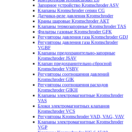
Запорное устройство Kromschroder ASV
Клапаны Kromschroder серии CG
Датчики-реле давления Kromschroder
Краны шаровые Kromschroder АКТ
Клапаны термозапорные Kromschroder TAS
Фильтры газовые Kromschroder GFK
Регуляторы давления газа Kromschroder GDJ
Регуляторы давления газа Kromschroder
VGBF
Клапаны предохранительно-запорные
Kromschroder JSAV
Клапан предохранительно-сбросной
Kromschroder VSBV
Регуляторы соотношения давлений
Kromschroder GIK
Регуляторы соотношения расходов
Kromschroder GIKH
Клапаны электромагнитные Kromschroder
VAS
Блоки электромагнитных клапанов
Kromschroder VCS
Регуляторы Kromschroder VAD, VAG, VAV
Клапаны электромагнитные Kromschroder
VGP