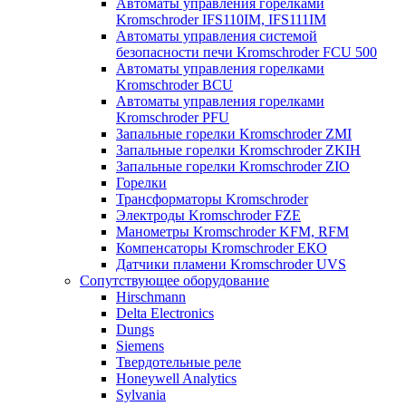
Автоматы управления горелками
Kromschroder IFS110IM, IFS111IM
Автоматы управления системой
безопасности печи Kromschroder FCU 500
Автоматы управления горелками
Kromschroder BCU
Автоматы управления горелками
Kromschroder PFU
Запальные горелки Kromschroder ZМI
Запальные горелки Kromschroder ZKIH
Запальные горелки Kromschroder ZIO
Горелки
Трансформаторы Kromschroder
Электроды Kromschroder FZE
Манометры Kromschroder KFM, RFM
Компенсаторы Kromschroder ЕКО
Датчики пламени Kromschroder UVS
Сопутствующее оборудование
Hirschmann
Delta Electronics
Dungs
Siemens
Твердотельные реле
Honeywell Analytics
Sylvania