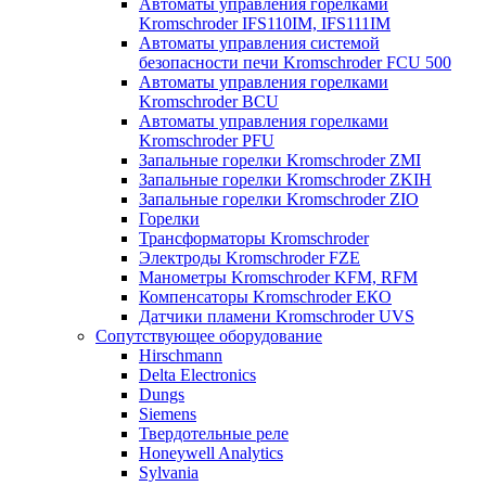
Автоматы управления горелками
Kromschroder IFS110IM, IFS111IM
Автоматы управления системой
безопасности печи Kromschroder FCU 500
Автоматы управления горелками
Kromschroder BCU
Автоматы управления горелками
Kromschroder PFU
Запальные горелки Kromschroder ZМI
Запальные горелки Kromschroder ZKIH
Запальные горелки Kromschroder ZIO
Горелки
Трансформаторы Kromschroder
Электроды Kromschroder FZE
Манометры Kromschroder KFM, RFM
Компенсаторы Kromschroder ЕКО
Датчики пламени Kromschroder UVS
Сопутствующее оборудование
Hirschmann
Delta Electronics
Dungs
Siemens
Твердотельные реле
Honeywell Analytics
Sylvania