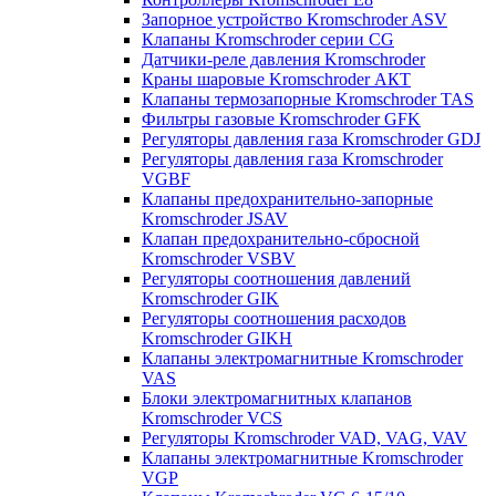
Запорное устройство Kromschroder ASV
Клапаны Kromschroder серии CG
Датчики-реле давления Kromschroder
Краны шаровые Kromschroder АКТ
Клапаны термозапорные Kromschroder TAS
Фильтры газовые Kromschroder GFK
Регуляторы давления газа Kromschroder GDJ
Регуляторы давления газа Kromschroder
VGBF
Клапаны предохранительно-запорные
Kromschroder JSAV
Клапан предохранительно-сбросной
Kromschroder VSBV
Регуляторы соотношения давлений
Kromschroder GIK
Регуляторы соотношения расходов
Kromschroder GIKH
Клапаны электромагнитные Kromschroder
VAS
Блоки электромагнитных клапанов
Kromschroder VCS
Регуляторы Kromschroder VAD, VAG, VAV
Клапаны электромагнитные Kromschroder
VGP