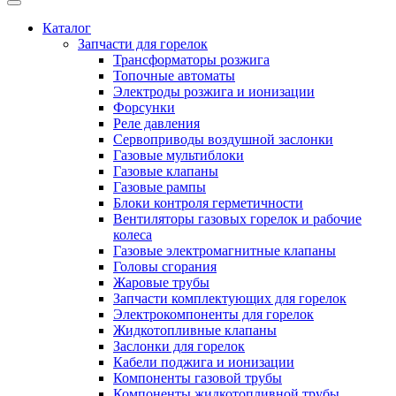
Каталог
Запчасти для горелок
Трансформаторы розжига
Топочные автоматы
Электроды розжига и ионизации
Форсунки
Реле давления
Сервоприводы воздушной заслонки
Газовые мультиблоки
Газовые клапаны
Газовые рампы
Блоки контроля герметичности
Вентиляторы газовых горелок и рабочие
колеса
Газовые электромагнитные клапаны
Головы сгорания
Жаровые трубы
Запчасти комплектующих для горелок
Электрокомпоненты для горелок
Жидкотопливные клапаны
Заслонки для горелок
Кабели поджига и ионизации
Компоненты газовой трубы
Компоненты жидкотопливной трубы