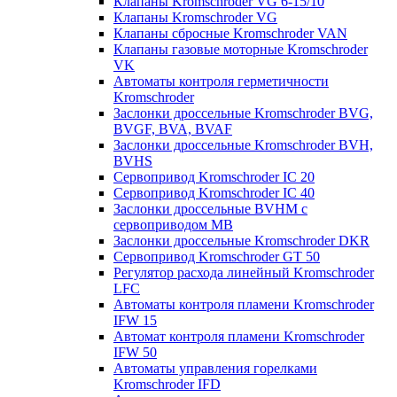
Клапаны Kromschroder VG 6-15/10
Клапаны Kromschroder VG
Клапаны сбросные Kromschroder VAN
Клапаны газовые моторные Kromschroder
VK
Автоматы контроля герметичности
Kromschroder
Заслонки дроссельные Kromschroder BVG,
BVGF, BVA, BVAF
Заслонки дроссельные Kromschroder BVH,
BVHS
Сервопривод Kromschroder IC 20
Сервопривод Kromschroder IC 40
Заслонки дроссельные BVHM с
сервоприводом МВ
Заслонки дроссельные Kromschroder DKR
Cервопривод Kromschroder GT 50
Регулятор расхода линейный Kromschroder
LFC
Автоматы контроля пламени Kromschroder
IFW 15
Автомат контроля пламени Kromschroder
IFW 50
Автоматы управления горелками
Kromschroder IFD