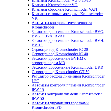
Клапаны Kromschroder VG 6-15/10
Клапаны Kromschroder VG
Клапаны сбросные Kromschroder VAN
Клапаны газовые моторные Kromschroder
VK
Автоматы контроля герметичности
Kromschroder
Заслонки дроссельные Kromschroder BVG,
BVGF, BVA, BVAF
Заслонки дроссельные Kromschroder BVH,
BVHS
Сервопривод Kromschroder IC 20
Сервопривод Kromschroder IC 40
Заслонки дроссельные BVHM с
сервоприводом МВ
Заслонки дроссельные Kromschroder DKR
Cервопривод Kromschroder GT 50
Регулятор расхода линейный Kromschroder
LFC
Автоматы контроля пламени Kromschroder
IFW 15
Автомат контроля пламени Kromschroder
IFW 50
Автоматы управления горелками
Kromschroder IFD