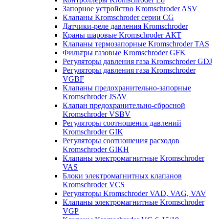
Запорное устройство Kromschroder ASV
Клапаны Kromschroder серии CG
Датчики-реле давления Kromschroder
Краны шаровые Kromschroder АКТ
Клапаны термозапорные Kromschroder TAS
Фильтры газовые Kromschroder GFK
Регуляторы давления газа Kromschroder GDJ
Регуляторы давления газа Kromschroder
VGBF
Клапаны предохранительно-запорные
Kromschroder JSAV
Клапан предохранительно-сбросной
Kromschroder VSBV
Регуляторы соотношения давлений
Kromschroder GIK
Регуляторы соотношения расходов
Kromschroder GIKH
Клапаны электромагнитные Kromschroder
VAS
Блоки электромагнитных клапанов
Kromschroder VCS
Регуляторы Kromschroder VAD, VAG, VAV
Клапаны электромагнитные Kromschroder
VGP