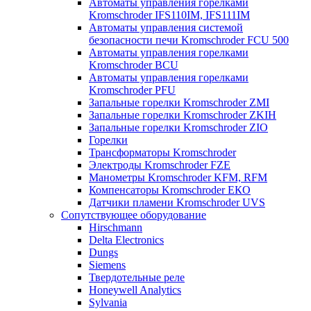
Автоматы управления горелками
Kromschroder IFS110IM, IFS111IM
Автоматы управления системой
безопасности печи Kromschroder FCU 500
Автоматы управления горелками
Kromschroder BCU
Автоматы управления горелками
Kromschroder PFU
Запальные горелки Kromschroder ZМI
Запальные горелки Kromschroder ZKIH
Запальные горелки Kromschroder ZIO
Горелки
Трансформаторы Kromschroder
Электроды Kromschroder FZE
Манометры Kromschroder KFM, RFM
Компенсаторы Kromschroder ЕКО
Датчики пламени Kromschroder UVS
Сопутствующее оборудование
Hirschmann
Delta Electronics
Dungs
Siemens
Твердотельные реле
Honeywell Analytics
Sylvania