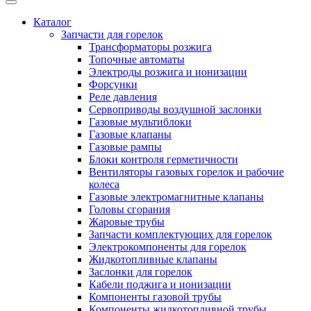
Каталог
Запчасти для горелок
Трансформаторы розжига
Топочные автоматы
Электроды розжига и ионизации
Форсунки
Реле давления
Сервоприводы воздушной заслонки
Газовые мультиблоки
Газовые клапаны
Газовые рампы
Блоки контроля герметичности
Вентиляторы газовых горелок и рабочие
колеса
Газовые электромагнитные клапаны
Головы сгорания
Жаровые трубы
Запчасти комплектующих для горелок
Электрокомпоненты для горелок
Жидкотопливные клапаны
Заслонки для горелок
Кабели поджига и ионизации
Компоненты газовой трубы
Компоненты жидкотопливной трубы