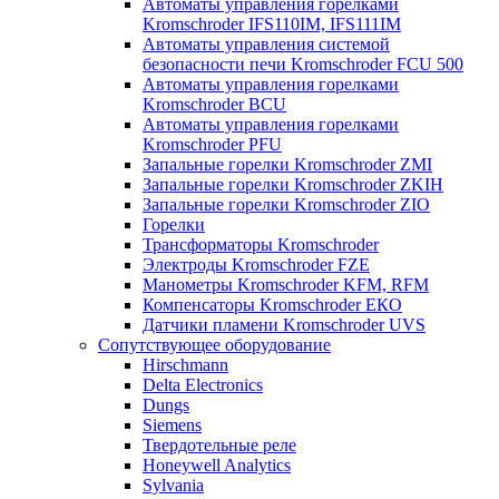
Автоматы управления горелками
Kromschroder IFS110IM, IFS111IM
Автоматы управления системой
безопасности печи Kromschroder FCU 500
Автоматы управления горелками
Kromschroder BCU
Автоматы управления горелками
Kromschroder PFU
Запальные горелки Kromschroder ZМI
Запальные горелки Kromschroder ZKIH
Запальные горелки Kromschroder ZIO
Горелки
Трансформаторы Kromschroder
Электроды Kromschroder FZE
Манометры Kromschroder KFM, RFM
Компенсаторы Kromschroder ЕКО
Датчики пламени Kromschroder UVS
Сопутствующее оборудование
Hirschmann
Delta Electronics
Dungs
Siemens
Твердотельные реле
Honeywell Analytics
Sylvania