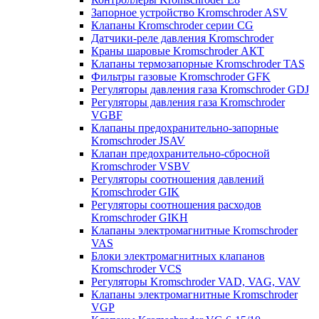
Запорное устройство Kromschroder ASV
Клапаны Kromschroder серии CG
Датчики-реле давления Kromschroder
Краны шаровые Kromschroder АКТ
Клапаны термозапорные Kromschroder TAS
Фильтры газовые Kromschroder GFK
Регуляторы давления газа Kromschroder GDJ
Регуляторы давления газа Kromschroder
VGBF
Клапаны предохранительно-запорные
Kromschroder JSAV
Клапан предохранительно-сбросной
Kromschroder VSBV
Регуляторы соотношения давлений
Kromschroder GIK
Регуляторы соотношения расходов
Kromschroder GIKH
Клапаны электромагнитные Kromschroder
VAS
Блоки электромагнитных клапанов
Kromschroder VCS
Регуляторы Kromschroder VAD, VAG, VAV
Клапаны электромагнитные Kromschroder
VGP