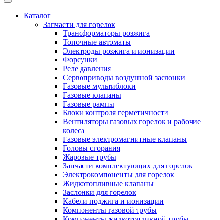
Каталог
Запчасти для горелок
Трансформаторы розжига
Топочные автоматы
Электроды розжига и ионизации
Форсунки
Реле давления
Сервоприводы воздушной заслонки
Газовые мультиблоки
Газовые клапаны
Газовые рампы
Блоки контроля герметичности
Вентиляторы газовых горелок и рабочие
колеса
Газовые электромагнитные клапаны
Головы сгорания
Жаровые трубы
Запчасти комплектующих для горелок
Электрокомпоненты для горелок
Жидкотопливные клапаны
Заслонки для горелок
Кабели поджига и ионизации
Компоненты газовой трубы
Компоненты жидкотопливной трубы