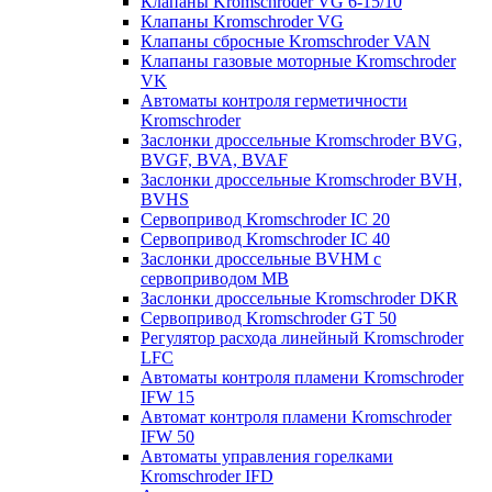
Клапаны Kromschroder VG 6-15/10
Клапаны Kromschroder VG
Клапаны сбросные Kromschroder VAN
Клапаны газовые моторные Kromschroder
VK
Автоматы контроля герметичности
Kromschroder
Заслонки дроссельные Kromschroder BVG,
BVGF, BVA, BVAF
Заслонки дроссельные Kromschroder BVH,
BVHS
Сервопривод Kromschroder IC 20
Сервопривод Kromschroder IC 40
Заслонки дроссельные BVHM с
сервоприводом МВ
Заслонки дроссельные Kromschroder DKR
Cервопривод Kromschroder GT 50
Регулятор расхода линейный Kromschroder
LFC
Автоматы контроля пламени Kromschroder
IFW 15
Автомат контроля пламени Kromschroder
IFW 50
Автоматы управления горелками
Kromschroder IFD