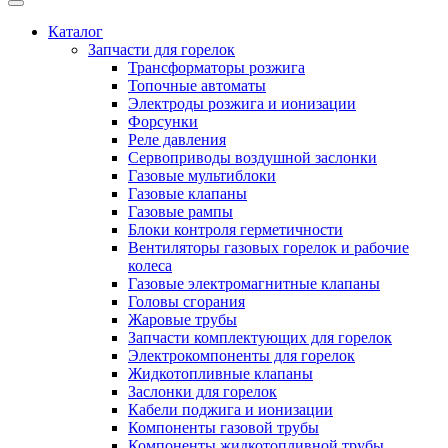
Каталог
Запчасти для горелок
Трансформаторы розжига
Топочные автоматы
Электроды розжига и ионизации
Форсунки
Реле давления
Сервоприводы воздушной заслонки
Газовые мультиблоки
Газовые клапаны
Газовые рампы
Блоки контроля герметичности
Вентиляторы газовых горелок и рабочие
колеса
Газовые электромагнитные клапаны
Головы сгорания
Жаровые трубы
Запчасти комплектующих для горелок
Электрокомпоненты для горелок
Жидкотопливные клапаны
Заслонки для горелок
Кабели поджига и ионизации
Компоненты газовой трубы
Компоненты жидкотопливной трубы