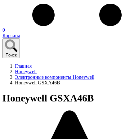
0
Корзина
Поиск
Главная
Honeywell
Электронные компоненты Honeywell
Honeywell GSXA46B
Honeywell GSXA46B