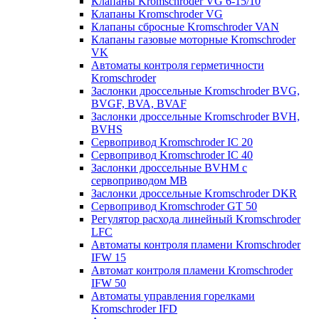
Клапаны Kromschroder VG 6-15/10
Клапаны Kromschroder VG
Клапаны сбросные Kromschroder VAN
Клапаны газовые моторные Kromschroder
VK
Автоматы контроля герметичности
Kromschroder
Заслонки дроссельные Kromschroder BVG,
BVGF, BVA, BVAF
Заслонки дроссельные Kromschroder BVH,
BVHS
Сервопривод Kromschroder IC 20
Сервопривод Kromschroder IC 40
Заслонки дроссельные BVHM с
сервоприводом МВ
Заслонки дроссельные Kromschroder DKR
Cервопривод Kromschroder GT 50
Регулятор расхода линейный Kromschroder
LFC
Автоматы контроля пламени Kromschroder
IFW 15
Автомат контроля пламени Kromschroder
IFW 50
Автоматы управления горелками
Kromschroder IFD