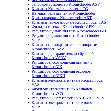
Запорное устройство Kromschroder ASV
Клапаны Kromschroder серии CG
Датчики-реле давления Kromschroder
Краны шаровые Kromschroder АКТ
Клапаны термозапорные Kromschroder TAS
Фильтры газовые Kromschroder GFK
Регуляторы давления газа Kromschroder GDJ
Регуляторы давления газа Kromschroder
VGBF
Клапаны предохранительно-запорные
Kromschroder JSAV
Клапан предохранительно-сбросной
Kromschroder VSBV
Регуляторы соотношения давлений
Kromschroder GIK
Регуляторы соотношения расходов
Kromschroder GIKH
Клапаны электромагнитные Kromschroder
VAS
Блоки электромагнитных клапанов
Kromschroder VCS
Регуляторы Kromschroder VAD, VAG, VAV
Клапаны электромагнитные Kromschroder
VGP