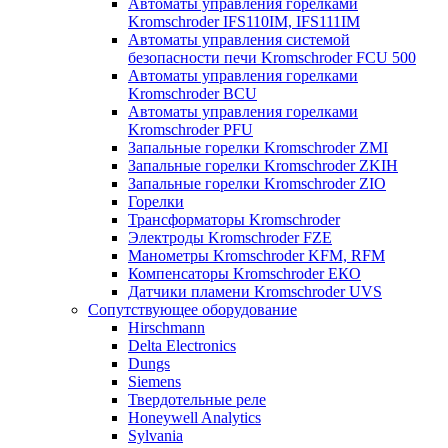
Автоматы управления горелками
Kromschroder IFS110IM, IFS111IM
Автоматы управления системой
безопасности печи Kromschroder FCU 500
Автоматы управления горелками
Kromschroder BCU
Автоматы управления горелками
Kromschroder PFU
Запальные горелки Kromschroder ZМI
Запальные горелки Kromschroder ZKIH
Запальные горелки Kromschroder ZIO
Горелки
Трансформаторы Kromschroder
Электроды Kromschroder FZE
Манометры Kromschroder KFM, RFM
Компенсаторы Kromschroder ЕКО
Датчики пламени Kromschroder UVS
Сопутствующее оборудование
Hirschmann
Delta Electronics
Dungs
Siemens
Твердотельные реле
Honeywell Analytics
Sylvania