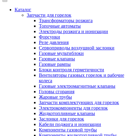
Каталог
Запчасти для горелок
Трансформаторы розжига
Топочные автоматы
Электроды розжига и ионизации
Форсунки
Реле давления
Сервоприводы воздушной заслонки
Газовые мультиблоки
Газовые клапаны
Газовые рампы
Блоки контроля герметичности
Вентиляторы газовых горелок и рабочие
колеса
Газовые электромагнитные клапаны
Головы сгорания
Жаровые трубы
Запчасти комплектующих для горелок
Электрокомпоненты для горелок
Жидкотопливные клапаны
Заслонки для горелок
Кабели поджига и ионизации
Компоненты газовой трубы
Компоненты жидкотопливной трубы