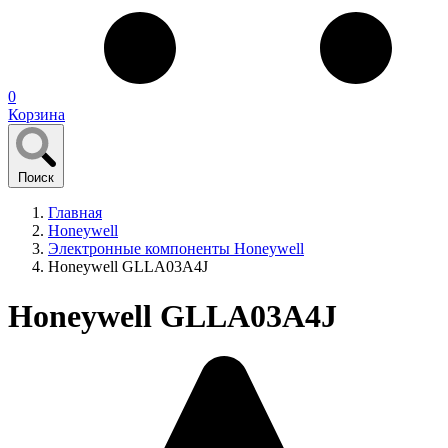
0
Корзина
Поиск
Главная
Honeywell
Электронные компоненты Honeywell
Honeywell GLLA03A4J
Honeywell GLLA03A4J