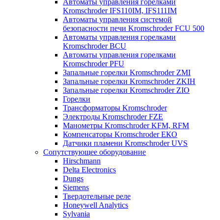
Автоматы управления горелками
Kromschroder IFS110IM, IFS111IM
Автоматы управления системой
безопасности печи Kromschroder FCU 500
Автоматы управления горелками
Kromschroder BCU
Автоматы управления горелками
Kromschroder PFU
Запальные горелки Kromschroder ZМI
Запальные горелки Kromschroder ZKIH
Запальные горелки Kromschroder ZIO
Горелки
Трансформаторы Kromschroder
Электроды Kromschroder FZE
Манометры Kromschroder KFM, RFM
Компенсаторы Kromschroder ЕКО
Датчики пламени Kromschroder UVS
Сопутствующее оборудование
Hirschmann
Delta Electronics
Dungs
Siemens
Твердотельные реле
Honeywell Analytics
Sylvania