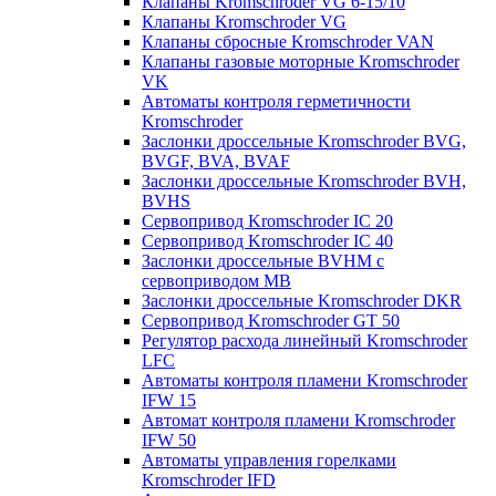
Клапаны Kromschroder VG 6-15/10
Клапаны Kromschroder VG
Клапаны сбросные Kromschroder VAN
Клапаны газовые моторные Kromschroder
VK
Автоматы контроля герметичности
Kromschroder
Заслонки дроссельные Kromschroder BVG,
BVGF, BVA, BVAF
Заслонки дроссельные Kromschroder BVH,
BVHS
Сервопривод Kromschroder IC 20
Сервопривод Kromschroder IC 40
Заслонки дроссельные BVHM с
сервоприводом МВ
Заслонки дроссельные Kromschroder DKR
Cервопривод Kromschroder GT 50
Регулятор расхода линейный Kromschroder
LFC
Автоматы контроля пламени Kromschroder
IFW 15
Автомат контроля пламени Kromschroder
IFW 50
Автоматы управления горелками
Kromschroder IFD