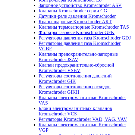
Запорное устройство Kromschroder ASV
Клапаны Kromschroder серии CG
Датчики-реле давления Kromschroder
Краны шаровые Kromschroder АКТ
Клапаны термозапорные Kromschroder TAS
Фильтры газовые Kromschroder GFK
Регуляторы давления газа Kromschroder GDJ
Регуляторы давления газа Kromschroder
VGBF
Клапаны предохранительно-запорные
Kromschroder JSAV
Клапан предохранительно-сбросной
Kromschroder VSBV
Регуляторы соотношения давлений
Kromschroder GIK
Регуляторы соотношения расходов
Kromschroder GIKH
Клапаны электромагнитные Kromschroder
VAS
Блоки электромагнитных клапанов
Kromschroder VCS
Регуляторы Kromschroder VAD, VAG, VAV
Клапаны электромагнитные Kromschroder
VGP