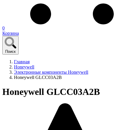
0
Корзина
Поиск
Главная
Honeywell
Электронные компоненты Honeywell
Honeywell GLCC03A2B
Honeywell GLCC03A2B