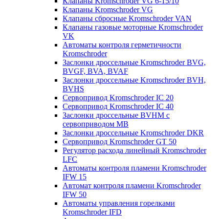
Клапаны Kromschroder VG 6-15/10
Клапаны Kromschroder VG
Клапаны сбросные Kromschroder VAN
Клапаны газовые моторные Kromschroder
VK
Автоматы контроля герметичности
Kromschroder
Заслонки дроссельные Kromschroder BVG,
BVGF, BVA, BVAF
Заслонки дроссельные Kromschroder BVH,
BVHS
Сервопривод Kromschroder IC 20
Сервопривод Kromschroder IC 40
Заслонки дроссельные BVHM с
сервоприводом МВ
Заслонки дроссельные Kromschroder DKR
Cервопривод Kromschroder GT 50
Регулятор расхода линейный Kromschroder
LFC
Автоматы контроля пламени Kromschroder
IFW 15
Автомат контроля пламени Kromschroder
IFW 50
Автоматы управления горелками
Kromschroder IFD