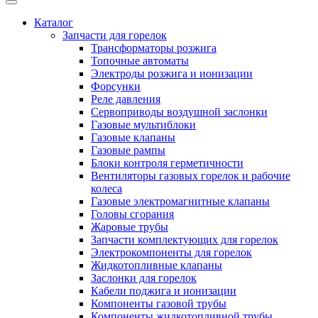
Каталог
Запчасти для горелок
Трансформаторы розжига
Топочные автоматы
Электроды розжига и ионизации
Форсунки
Реле давления
Сервоприводы воздушной заслонки
Газовые мультиблоки
Газовые клапаны
Газовые рампы
Блоки контроля герметичности
Вентиляторы газовых горелок и рабочие
колеса
Газовые электромагнитные клапаны
Головы сгорания
Жаровые трубы
Запчасти комплектующих для горелок
Электрокомпоненты для горелок
Жидкотопливные клапаны
Заслонки для горелок
Кабели поджига и ионизации
Компоненты газовой трубы
Компоненты жидкотопливной трубы