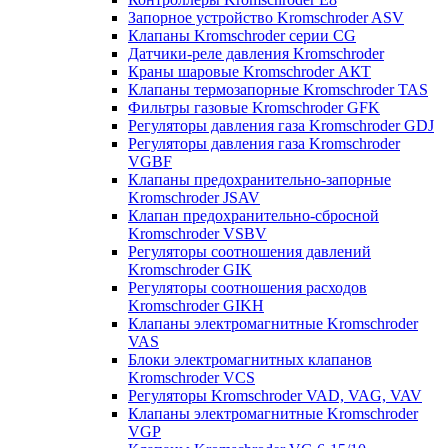
Запорное устройство Kromschroder ASV
Клапаны Kromschroder серии CG
Датчики-реле давления Kromschroder
Краны шаровые Kromschroder АКТ
Клапаны термозапорные Kromschroder TAS
Фильтры газовые Kromschroder GFK
Регуляторы давления газа Kromschroder GDJ
Регуляторы давления газа Kromschroder
VGBF
Клапаны предохранительно-запорные
Kromschroder JSAV
Клапан предохранительно-сбросной
Kromschroder VSBV
Регуляторы соотношения давлений
Kromschroder GIK
Регуляторы соотношения расходов
Kromschroder GIKH
Клапаны электромагнитные Kromschroder
VAS
Блоки электромагнитных клапанов
Kromschroder VCS
Регуляторы Kromschroder VAD, VAG, VAV
Клапаны электромагнитные Kromschroder
VGP