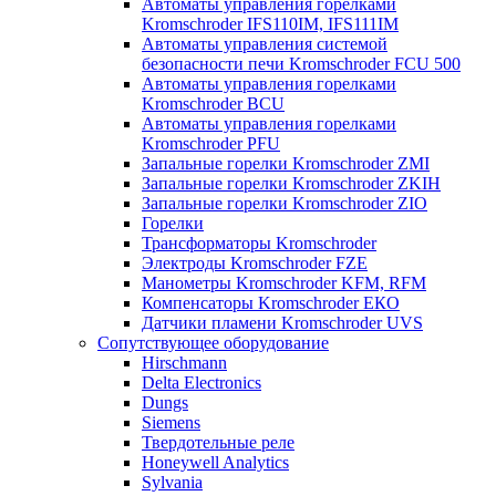
Автоматы управления горелками
Kromschroder IFS110IM, IFS111IM
Автоматы управления системой
безопасности печи Kromschroder FCU 500
Автоматы управления горелками
Kromschroder BCU
Автоматы управления горелками
Kromschroder PFU
Запальные горелки Kromschroder ZМI
Запальные горелки Kromschroder ZKIH
Запальные горелки Kromschroder ZIO
Горелки
Трансформаторы Kromschroder
Электроды Kromschroder FZE
Манометры Kromschroder KFM, RFM
Компенсаторы Kromschroder ЕКО
Датчики пламени Kromschroder UVS
Сопутствующее оборудование
Hirschmann
Delta Electronics
Dungs
Siemens
Твердотельные реле
Honeywell Analytics
Sylvania